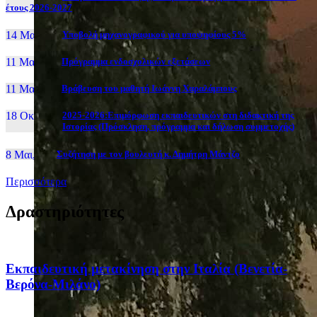
έτους 2026-2027
14 Μαι, 26
Yποβολή μηχανογραφικού για υποψηφίους 5%
11 Μαι, 26
Πρόγραμμα ενδοσχολικών εξετάσεων
11 Μαι, 26
Βράβευση του μαθητή Ιωάννη Χαραλάμπους
18 Οκτ, 25
2025-2026:Επιμόρφωση εκπαιδευτικών στη διδακτική της
Ιστορίας (Πρόσκληση, πρόγραμμα και δήλωση συμμετοχής)
8 Μαι, 26
Συζήτηση με τον βουλευτή κ. Δημήτρη Μάντζο
Περισσότερα
Δραστηριότητες
Eκπαιδευτική μετακίνηση στην Ιταλία (Βενετία-
Βερόνα-Μιλάνο)