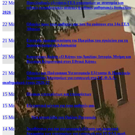
22 Μαι, 26
Πανελλαδικές εξετάσεις ΓΕΛ υποψηφίων με αναπηρία και
ειδικές εκπαιδευτικές ανάγκες ή ειδικές μαθησιακές δυσκολίες
2026
22 Μαι, 26
Οδηγίες προς τους μαθητές μας που θα γράψουν στο 14ο ΓΕΛ
Αθηνών
21 Μαι, 26
Επιτυχής πραγματοποίηση της Ημερίδας του σχολείου για τη
Διαφοροποιημένη Διδασκαλία
21 Μαι, 26
Καινοτόμος δράση «Ο Κήπος της Αμαλίας: Ιστορία, Μνήμη και
Βιώσιμη Κληρονομιά στον Εθνικό Κήπο»
21 Μαι, 26
Οδηγίες και Πρόγραμμα Υγειονομικής Εξέτασης & Πρακτικής
Δοκιμασίας Υποψηφίων για εισαγωγή στα Τ.Ε.Φ.Α.Α.,
ακαδημαϊκού έτους 2026-27
15 Μαι, 26
Πίνακας επιτυχόντων και επιλαχόντων
15 Μαι, 26
Εξεταστικά κέντρα για τους μαθητές μας
15 Μαι, 2026
Νέα ιστοσελίδα του Ομίλου Ρητορικής
14 Μαι, 26
Διευθύνσεις για την υγειονομική εξέταση και πρακτική
δοκιμασία των υποψηφίων για εισαγωγή στα ΤΕΦΑΑ ακαδ.