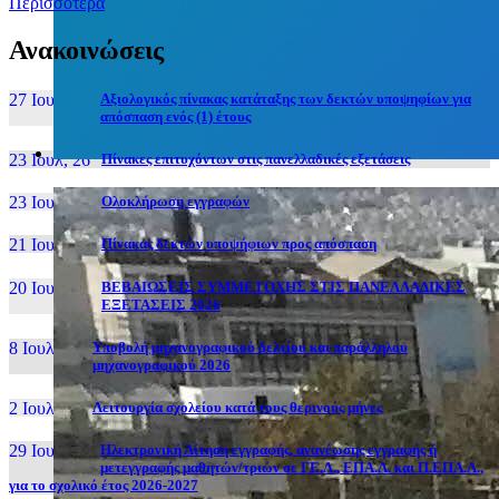
Περισσότερα
Ανακοινώσεις
27 Ιουν, 26
Αξιολογικός πίνακας κατάταξης των δεκτών υποψηφίων για
απόσπαση ενός (1) έτους
23 Ιουλ, 26
Πίνακες επιτυχόντων στις πανελλαδικές εξετάσεις
23 Ιουλ, 26
Ολοκλήρωση εγγραφών
21 Ιουλ, 26
Πίνακας δεκτών υποψήφιων προς απόσπαση
20 Ιουλ, 26
ΒΕΒΑΙΩΣΕΙΣ ΣΥΜΜΕΤΟΧΗΣ ΣΤΙΣ ΠΑΝΕΛΛΑΔΙΚΕΣ
ΕΞΕΤΑΣΕΙΣ 2026
8 Ιουλ, 26
Υποβολή μηχανογραφικού δελτίου και παράλληλου
μηχανογραφικού 2026
2 Ιουλ, 26
Λειτουργία σχολείου κατά τους θερινούς μήνες
29 Ιουν, 26
Ηλεκτρονική Αίτηση εγγραφής, ανανέωσης εγγραφής ή
μετεγγραφής μαθητών/τριών σε ΓΕ.Λ., ΕΠΑ.Λ. και Π.ΕΠΑ.Λ.,
για το σχολικό έτος 2026-2027