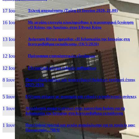
17 Ιουν, 26
Τελετή αποφοίτησης (Τρίτη 23 Ιουνίου 2026, 21.00)
16 Ιουν, 26
Με μεγάλη επιτυχία ολοκληρώθηκε η περιπατητική ξενάγηση
«Ο Κήπος της Αμαλίας» στον Εθνικό Κήπο
13 Ιουν, 26
Ανάρτηση βίντεο ημερίδας «Η διδασκαλία της Ιστορίας στη
δευτεροβάθμια εκπαίδευση» (16/5/2026)
12 Ιουν, 26
Πρόγραμμα επαναληπτικών εξετάσεων
12 Ιουν, 26
Εξεταστικά κέντρα ειδικών μαθημάτων
8 Ιουν, 26
Παρουσίαση ομίλων και (καινοτόμων) δράσεων σχολικού έτους
2025-2026
5 Ιουν, 26
Εξέταση ατόμων με αναπηρία και ειδικές εκπαιδευτικές ανάγκες
1 Ιουν, 26
Αξιολόγηση συμμετεχόντων στην καινοτόμα δράση για τη
διδασκαλία της Ιστορίας στη δευτεροβάθμια εκπαίδευση
1 Ιουν, 26
Πανελλήνια πρωτιά και ρεκόρ ανακύκλωσης για το σχολείο μας:
Προορισμός... NBA!