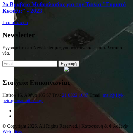
2ο Βραβείο Μυθοπλασίας για την Ταινία "Γυριστό
Κεφάλι;" - 2023
Περισσότερα
Newsletter
Εγγραφείτε στο Newsletter μας για ανακοινώσεις και τελευταία
νέα.
Εγγραφή
Στοιχεία Επικοινωνίας
Ηπίτου 15, Αθήνα 105 57
Τηλ:
21 0322 1687
Email:
mail@1lyk-
peir-gennad.att.sch.gr
© Copyright 2026. All Rights Reserved. | Κατασκευή & Φιλοξενία
Web Ideas