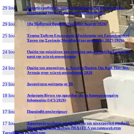
29 Ιουν, 26
Εργασίες μαθητών/-τριών του τμήματος Α4 στο αυτοτελές
λογοτεχνικό έργο «Η πιο πολύτιμη πραμάτεια»
29 Ιουν, 26
10α Μαθητικά Βραβεία YouSmile Awards 2026!
25 Ιουν, 26
Έτησια Έκθεση Εσωτερικής Αξιολόγησης του Εκπαιδευτικού
Έργου της Σχολικής Μονάδας (έτος αναφοράς: 2025-2026)
24 Ιουν, 26
Ομιλία της φιλολόγου του σχολείου μας, κα Χολέβα Ευαγγελία,
κατά την τελετή αποφοίτησης
24 Ιουν, 26
Ομιλία του αποφοίτου, κ. Χιωτίνη Νικήτα, Ομ. Καθ. Παν. Δυτ.
Αττικής στην τελετή αποφοίτησης 2026
23 Ιουν, 26
Δυνατότητα φοίτησης σε ΙΒ
18 Ιουν, 26
Ανάρτηση βίντεο της ημερίδας για τη διαφοροποιημένη
διδασκαλία (14/5/2026)
17 Ιουν, 26
Παραλαβή απολυτήριων
17 Ιουν, 26
Δημιουργία κωδικού ασφαλείας για την ηλεκτρονική υποβολή
Μηχανογραφικού Δελτίου (Μ.Δ.) ΓΕΛ για εισαγωγή στην
Τριτοβάθμια Εκπαίδευση