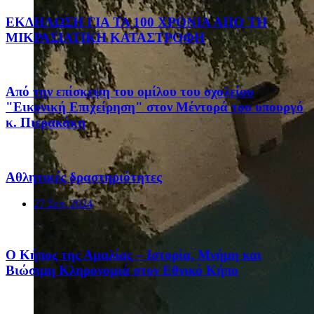
ΕΚΔΗΛΩΣΗ ΓΙΑ ΤΑ 100 ΧΡΟΝΙΑ ΑΠΟ ΤΗ
ΜΙΚΡΑΣΙΑΤΙΚΗ ΚΑΤΑΣΤΡΟΦΗ
Από την επίσκεψη του ομίλου του σχολείου
"Εικονική Επιχείρηση" στον Μέντορά του υπουργό
κ. Πιερακάκη
Αθλητικές δραστηριότητες
27 Σεπ, 2024
Ο Κήπος της Αμαλίας – Ιστορία, Μνήμη και
Βιώσιμη Κληρονομιά στον Εθνικό Κήπο