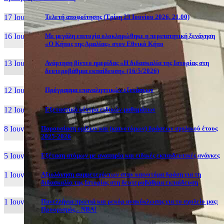
17 Ιουν, 26
Τελετή αποφοίτησης (Τρίτη 23 Ιουνίου 2026, 21.00)
16 Ιουν, 26
Με μεγάλη επιτυχία ολοκληρώθηκε η περιπατητική ξενάγηση
«Ο Κήπος της Αμαλίας» στον Εθνικό Κήπο
13 Ιουν, 26
Ανάρτηση βίντεο ημερίδας «Η διδασκαλία της Ιστορίας στη
δευτεροβάθμια εκπαίδευση» (16/5/2026)
12 Ιουν, 26
Πρόγραμμα επαναληπτικών εξετάσεων
12 Ιουν, 26
Εξεταστικά κέντρα ειδικών μαθημάτων
8 Ιουν, 26
Παρουσίαση ομίλων και (καινοτόμων) δράσεων σχολικού έτους
2025-2026
5 Ιουν, 26
Εξέταση ατόμων με αναπηρία και ειδικές εκπαιδευτικές ανάγκες
1 Ιουν, 26
Αξιολόγηση συμμετεχόντων στην καινοτόμα δράση για τη
διδασκαλία της Ιστορίας στη δευτεροβάθμια εκπαίδευση
1 Ιουν, 26
Πανελλήνια πρωτιά και ρεκόρ ανακύκλωσης για το σχολείο μας:
Προορισμός... NBA!