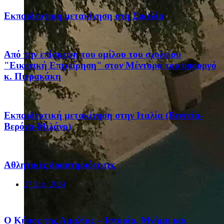
Eκπαιδευτική μετακίνηση στη Σικελία
Από την επίσκεψη του ομίλου του σχολείου
"Εικονική Επιχείρηση" στον Μέντορά του υπουργό
κ. Πιερακάκη
Eκπαιδευτική μετακίνηση στην Ιταλία (Βενετία-
Βερόνα-Μιλάνο)
Αθλητικές δραστηριότητες
27 Σεπ, 2024
Ο Κήπος της Αμαλίας – Ιστορία, Μνήμη και