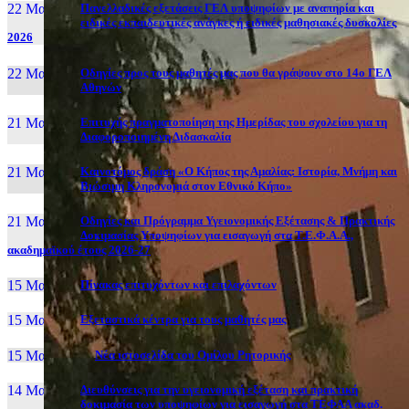
22 Μαι, 26
Πανελλαδικές εξετάσεις ΓΕΛ υποψηφίων με αναπηρία και
ειδικές εκπαιδευτικές ανάγκες ή ειδικές μαθησιακές δυσκολίες
2026
22 Μαι, 26
Οδηγίες προς τους μαθητές μας που θα γράψουν στο 14ο ΓΕΛ
Αθηνών
21 Μαι, 26
Επιτυχής πραγματοποίηση της Ημερίδας του σχολείου για τη
Διαφοροποιημένη Διδασκαλία
21 Μαι, 26
Καινοτόμος δράση «Ο Κήπος της Αμαλίας: Ιστορία, Μνήμη και
Βιώσιμη Κληρονομιά στον Εθνικό Κήπο»
21 Μαι, 26
Οδηγίες και Πρόγραμμα Υγειονομικής Εξέτασης & Πρακτικής
Δοκιμασίας Υποψηφίων για εισαγωγή στα Τ.Ε.Φ.Α.Α.,
ακαδημαϊκού έτους 2026-27
15 Μαι, 26
Πίνακας επιτυχόντων και επιλαχόντων
15 Μαι, 26
Εξεταστικά κέντρα για τους μαθητές μας
15 Μαι, 2026
Νέα ιστοσελίδα του Ομίλου Ρητορικής
14 Μαι, 26
Διευθύνσεις για την υγειονομική εξέταση και πρακτική
δοκιμασία των υποψηφίων για εισαγωγή στα ΤΕΦΑΑ ακαδ.