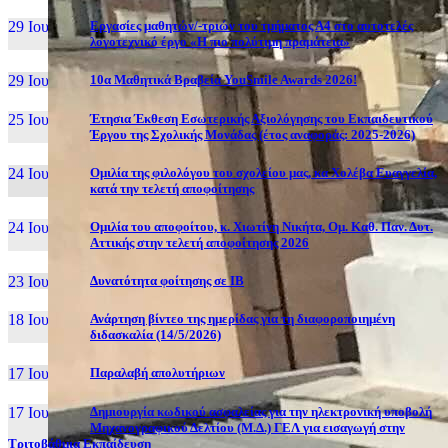
29 Ιουν, 26
Εργασίες μαθητών/-τριών του τμήματος Α4 στο αυτοτελές
λογοτεχνικό έργο «Η πιο πολύτιμη πραμάτεια»
29 Ιουν, 26
10α Μαθητικά Βραβεία YouSmile Awards 2026!
25 Ιουν, 26
Έτησια Έκθεση Εσωτερικής Αξιολόγησης του Εκπαιδευτικού
Έργου της Σχολικής Μονάδας (έτος αναφοράς: 2025-2026)
24 Ιουν, 26
Ομιλία της φιλολόγου του σχολείου μας, κα Χολέβα Ευαγγελία,
κατά την τελετή αποφοίτησης
24 Ιουν, 26
Ομιλία του αποφοίτου, κ. Χιωτίνη Νικήτα, Ομ. Καθ. Παν. Δυτ.
Αττικής στην τελετή αποφοίτησης 2026
23 Ιουν, 26
Δυνατότητα φοίτησης σε ΙΒ
18 Ιουν, 26
Ανάρτηση βίντεο της ημερίδας για τη διαφοροποιημένη
διδασκαλία (14/5/2026)
17 Ιουν, 26
Παραλαβή απολυτήριων
17 Ιουν, 26
Δημιουργία κωδικού ασφαλείας για την ηλεκτρονική υποβολή
Μηχανογραφικού Δελτίου (Μ.Δ.) ΓΕΛ για εισαγωγή στην
Τριτοβάθμια Εκπαίδευση