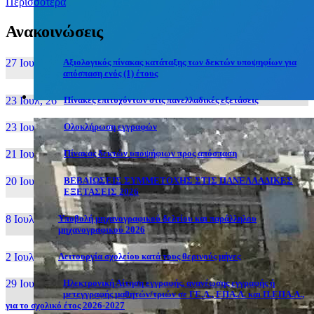
Περισσότερα
Ανακοινώσεις
27 Ιουν, 26
Αξιολογικός πίνακας κατάταξης των δεκτών υποψηφίων για
απόσπαση ενός (1) έτους
23 Ιουλ, 26
Πίνακες επιτυχόντων στις πανελλαδικές εξετάσεις
23 Ιουλ, 26
Ολοκλήρωση εγγραφών
21 Ιουλ, 26
Πίνακας δεκτών υποψήφιων προς απόσπαση
20 Ιουλ, 26
ΒΕΒΑΙΩΣΕΙΣ ΣΥΜΜΕΤΟΧΗΣ ΣΤΙΣ ΠΑΝΕΛΛΑΔΙΚΕΣ
ΕΞΕΤΑΣΕΙΣ 2026
8 Ιουλ, 26
Υποβολή μηχανογραφικού δελτίου και παράλληλου
μηχανογραφικού 2026
2 Ιουλ, 26
Λειτουργία σχολείου κατά τους θερινούς μήνες
29 Ιουν, 26
Ηλεκτρονική Αίτηση εγγραφής, ανανέωσης εγγραφής ή
μετεγγραφής μαθητών/τριών σε ΓΕ.Λ., ΕΠΑ.Λ. και Π.ΕΠΑ.Λ.,
για το σχολικό έτος 2026-2027