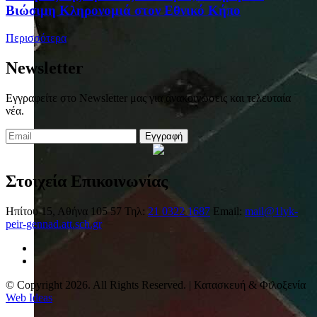
Βιώσιμη Κληρονομιά στον Εθνικό Κήπο
Περισσότερα
Newsletter
Εγγραφείτε στο Newsletter μας για ανακοινώσεις και τελευταία
νέα.
Εγγραφή
Στοιχεία Επικοινωνίας
Ηπίτου 15, Αθήνα 105 57
Τηλ:
21 0322 1687
Email:
mail@1lyk-
peir-gennad.att.sch.gr
© Copyright 2026. All Rights Reserved. | Κατασκευή & Φιλοξενία
Web Ideas