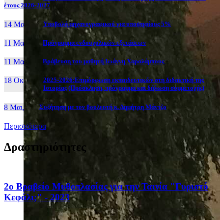
έτους 2026-2027
14 Μαι, 26
Yποβολή μηχανογραφικού για υποψηφίους 5%
11 Μαι, 26
Πρόγραμμα ενδοσχολικών εξετάσεων
11 Μαι, 26
Βράβευση του μαθητή Ιωάννη Χαραλάμπους
18 Οκτ, 25
2025-2026:Επιμόρφωση εκπαιδευτικών στη διδακτική της
Ιστορίας (Πρόσκληση, πρόγραμμα και δήλωση συμμετοχής)
8 Μαι, 26
Συζήτηση με τον βουλευτή κ. Δημήτρη Μάντζο
Περισσότερα
Δραστηριότητες
2ο Βραβείο Μυθοπλασίας για την Ταινία "Γυριστό
Κεφάλι;" - 2023