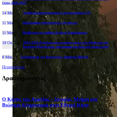
έτους 2026-2027
14 Μαι, 26
Yποβολή μηχανογραφικού για υποψηφίους 5%
11 Μαι, 26
Πρόγραμμα ενδοσχολικών εξετάσεων
11 Μαι, 26
Βράβευση του μαθητή Ιωάννη Χαραλάμπους
18 Οκτ, 25
2025-2026:Επιμόρφωση εκπαιδευτικών στη διδακτική της
Ιστορίας (Πρόσκληση, πρόγραμμα και δήλωση συμμετοχής)
8 Μαι, 26
Συζήτηση με τον βουλευτή κ. Δημήτρη Μάντζο
Περισσότερα
Δραστηριότητες
Ο Κήπος της Αμαλίας – Ιστορία, Μνήμη και
Βιώσιμη Κληρονομιά στον Εθνικό Κήπο