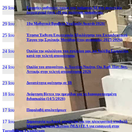
29 Ιουν, 26
Εργασίες μαθητών/-τριών του τμήματος Α4 στο αυτοτελές
λογοτεχνικό έργο «Η πιο πολύτιμη πραμάτεια»
29 Ιουν, 26
10α Μαθητικά Βραβεία YouSmile Awards 2026!
25 Ιουν, 26
Έτησια Έκθεση Εσωτερικής Αξιολόγησης του Εκπαιδευτικού
Έργου της Σχολικής Μονάδας (έτος αναφοράς: 2025-2026)
24 Ιουν, 26
Ομιλία της φιλολόγου του σχολείου μας, κα Χολέβα Ευαγγελία,
κατά την τελετή αποφοίτησης
24 Ιουν, 26
Ομιλία του αποφοίτου, κ. Χιωτίνη Νικήτα, Ομ. Καθ. Παν. Δυτ.
Αττικής στην τελετή αποφοίτησης 2026
23 Ιουν, 26
Δυνατότητα φοίτησης σε ΙΒ
18 Ιουν, 26
Ανάρτηση βίντεο της ημερίδας για τη διαφοροποιημένη
διδασκαλία (14/5/2026)
17 Ιουν, 26
Παραλαβή απολυτήριων
17 Ιουν, 26
Δημιουργία κωδικού ασφαλείας για την ηλεκτρονική υποβολή
Μηχανογραφικού Δελτίου (Μ.Δ.) ΓΕΛ για εισαγωγή στην
Τριτοβάθμια Εκπαίδευση