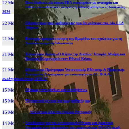
22 Μαι, 26
Πανελλαδικές εξετάσεις ΓΕΛ υποψηφίων με αναπηρία και
ειδικές εκπαιδευτικές ανάγκες ή ειδικές μαθησιακές δυσκολίες
2026
22 Μαι, 26
Οδηγίες προς τους μαθητές μας που θα γράψουν στο 14ο ΓΕΛ
Αθηνών
21 Μαι, 26
Επιτυχής πραγματοποίηση της Ημερίδας του σχολείου για τη
Διαφοροποιημένη Διδασκαλία
21 Μαι, 26
Καινοτόμος δράση «Ο Κήπος της Αμαλίας: Ιστορία, Μνήμη και
Βιώσιμη Κληρονομιά στον Εθνικό Κήπο»
21 Μαι, 26
Οδηγίες και Πρόγραμμα Υγειονομικής Εξέτασης & Πρακτικής
Δοκιμασίας Υποψηφίων για εισαγωγή στα Τ.Ε.Φ.Α.Α.,
ακαδημαϊκού έτους 2026-27
15 Μαι, 26
Πίνακας επιτυχόντων και επιλαχόντων
15 Μαι, 26
Εξεταστικά κέντρα για τους μαθητές μας
15 Μαι, 2026
Νέα ιστοσελίδα του Ομίλου Ρητορικής
14 Μαι, 26
Διευθύνσεις για την υγειονομική εξέταση και πρακτική
δοκιμασία των υποψηφίων για εισαγωγή στα ΤΕΦΑΑ ακαδ.