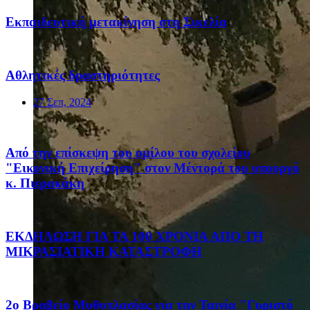
Eκπαιδευτική μετακίνηση στη Σικελία
Αθλητικές δραστηριότητες
27 Σεπ, 2024
Από την επίσκεψη του ομίλου του σχολείου
"Εικονική Επιχείρηση" στον Μέντορά του υπουργό
κ. Πιερακάκη
ΕΚΔΗΛΩΣΗ ΓΙΑ ΤΑ 100 ΧΡΟΝΙΑ ΑΠΟ ΤΗ
ΜΙΚΡΑΣΙΑΤΙΚΗ ΚΑΤΑΣΤΡΟΦΗ
2ο Βραβείο Μυθοπλασίας για την Ταινία "Γυριστό