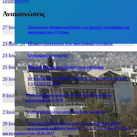
Περισσότερα
Ανακοινώσεις
27 Ιουν, 26
Αξιολογικός πίνακας κατάταξης των δεκτών υποψηφίων για
απόσπαση ενός (1) έτους
23 Ιουλ, 26
Πίνακες επιτυχόντων στις πανελλαδικές εξετάσεις
23 Ιουλ, 26
Ολοκλήρωση εγγραφών
21 Ιουλ, 26
Πίνακας δεκτών υποψήφιων προς απόσπαση
20 Ιουλ, 26
ΒΕΒΑΙΩΣΕΙΣ ΣΥΜΜΕΤΟΧΗΣ ΣΤΙΣ ΠΑΝΕΛΛΑΔΙΚΕΣ
ΕΞΕΤΑΣΕΙΣ 2026
8 Ιουλ, 26
Υποβολή μηχανογραφικού δελτίου και παράλληλου
μηχανογραφικού 2026
2 Ιουλ, 26
Λειτουργία σχολείου κατά τους θερινούς μήνες
29 Ιουν, 26
Ηλεκτρονική Αίτηση εγγραφής, ανανέωσης εγγραφής ή
μετεγγραφής μαθητών/τριών σε ΓΕ.Λ., ΕΠΑ.Λ. και Π.ΕΠΑ.Λ.,
για το σχολικό έτος 2026-2027