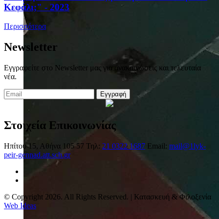
Κεφάλι;" - 2023
Περισσότερα
Newsletter
Εγγραφείτε στο Newsletter μας για ανακοινώσεις και τελευταία
νέα.
Εγγραφή
Στοιχεία Επικοινωνίας
Ηπίτου 15, Αθήνα 105 57
Τηλ:
21 0322 1687
Email:
mail@1lyk-
peir-gennad.att.sch.gr
© Copyright 2026. All Rights Reserved. | Κατασκευή & Φιλοξενία
Web Ideas