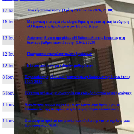
17 Ιουν, 26
Τελετή αποφοίτησης (Τρίτη 23 Ιουνίου 2026, 21.00)
16 Ιουν, 26
Με μεγάλη επιτυχία ολοκληρώθηκε η περιπατητική ξενάγηση
«Ο Κήπος της Αμαλίας» στον Εθνικό Κήπο
13 Ιουν, 26
Ανάρτηση βίντεο ημερίδας «Η διδασκαλία της Ιστορίας στη
δευτεροβάθμια εκπαίδευση» (16/5/2026)
12 Ιουν, 26
Πρόγραμμα επαναληπτικών εξετάσεων
12 Ιουν, 26
Εξεταστικά κέντρα ειδικών μαθημάτων
8 Ιουν, 26
Παρουσίαση ομίλων και (καινοτόμων) δράσεων σχολικού έτους
2025-2026
5 Ιουν, 26
Εξέταση ατόμων με αναπηρία και ειδικές εκπαιδευτικές ανάγκες
1 Ιουν, 26
Αξιολόγηση συμμετεχόντων στην καινοτόμα δράση για τη
διδασκαλία της Ιστορίας στη δευτεροβάθμια εκπαίδευση
1 Ιουν, 26
Πανελλήνια πρωτιά και ρεκόρ ανακύκλωσης για το σχολείο μας:
Προορισμός... NBA!