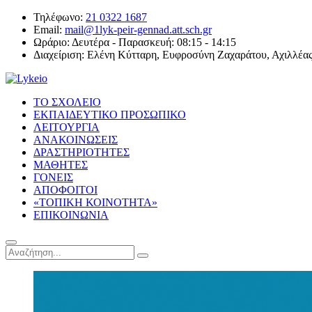
Τηλέφωνο:
21 0322 1687
Email:
mail@1lyk-peir-gennad.att.sch.gr
Ωράριο:
Δευτέρα - Παρασκευή: 08:15 - 14:15
Διαχείριση:
Ελένη Κύτταρη, Ευφροσύνη Ζαχαράτου, Αχιλλέα
ΤΟ ΣΧΟΛΕΙΟ
ΕΚΠΑΙΔΕΥΤΙΚΟ ΠΡΟΣΩΠΙΚΟ
ΛΕΙΤΟΥΡΓΙΑ
ΑΝΑΚΟΙΝΩΣΕΙΣ
ΔΡΑΣΤΗΡΙΟΤΗΤΕΣ
ΜΑΘΗΤΕΣ
ΓΟΝΕΙΣ
ΑΠΟΦΟΙΤΟΙ
«ΤΟΠΙΚΗ ΚΟΙΝΟΤΗΤΑ»
ΕΠΙΚΟΙΝΩΝΙΑ