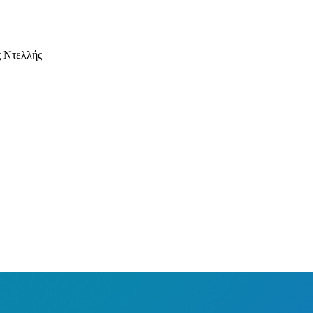
ς Ντελλής