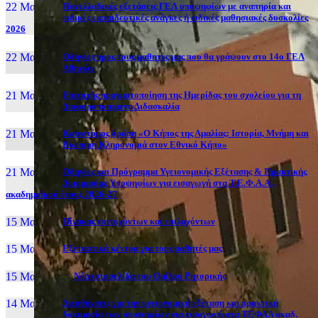
22 Μαι, 26
Πανελλαδικές εξετάσεις ΓΕΛ υποψηφίων με αναπηρία και
ειδικές εκπαιδευτικές ανάγκες ή ειδικές μαθησιακές δυσκολίες
2026
22 Μαι, 26
Οδηγίες προς τους μαθητές μας που θα γράψουν στο 14ο ΓΕΛ
Αθηνών
21 Μαι, 26
Επιτυχής πραγματοποίηση της Ημερίδας του σχολείου για τη
Διαφοροποιημένη Διδασκαλία
21 Μαι, 26
Καινοτόμος δράση «Ο Κήπος της Αμαλίας: Ιστορία, Μνήμη και
Βιώσιμη Κληρονομιά στον Εθνικό Κήπο»
21 Μαι, 26
Οδηγίες και Πρόγραμμα Υγειονομικής Εξέτασης & Πρακτικής
Δοκιμασίας Υποψηφίων για εισαγωγή στα Τ.Ε.Φ.Α.Α.,
ακαδημαϊκού έτους 2026-27
15 Μαι, 26
Πίνακας επιτυχόντων και επιλαχόντων
15 Μαι, 26
Εξεταστικά κέντρα για τους μαθητές μας
15 Μαι, 2026
Νέα ιστοσελίδα του Ομίλου Ρητορικής
14 Μαι, 26
Διευθύνσεις για την υγειονομική εξέταση και πρακτική
δοκιμασία των υποψηφίων για εισαγωγή στα ΤΕΦΑΑ ακαδ.