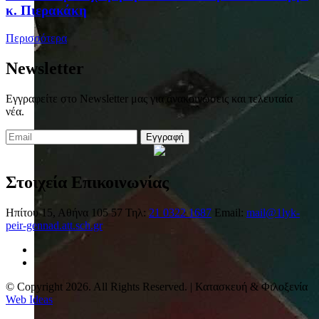
κ. Πιερακάκη
Περισσότερα
Newsletter
Εγγραφείτε στο Newsletter μας για ανακοινώσεις και τελευταία
νέα.
Εγγραφή
Στοιχεία Επικοινωνίας
Ηπίτου 15, Αθήνα 105 57
Τηλ:
21 0322 1687
Email:
mail@1lyk-
peir-gennad.att.sch.gr
© Copyright 2026. All Rights Reserved. | Κατασκευή & Φιλοξενία
Web Ideas