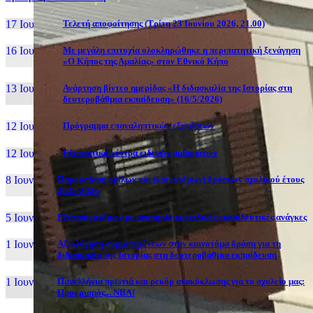
17 Ιουν, 26
Τελετή αποφοίτησης (Τρίτη 23 Ιουνίου 2026, 21.00)
16 Ιουν, 26
Με μεγάλη επιτυχία ολοκληρώθηκε η περιπατητική ξενάγηση
«Ο Κήπος της Αμαλίας» στον Εθνικό Κήπο
13 Ιουν, 26
Ανάρτηση βίντεο ημερίδας «Η διδασκαλία της Ιστορίας στη
δευτεροβάθμια εκπαίδευση» (16/5/2026)
12 Ιουν, 26
Πρόγραμμα επαναληπτικών εξετάσεων
12 Ιουν, 26
Εξεταστικά κέντρα ειδικών μαθημάτων
8 Ιουν, 26
Παρουσίαση ομίλων και (καινοτόμων) δράσεων σχολικού έτους
2025-2026
5 Ιουν, 26
Εξέταση ατόμων με αναπηρία και ειδικές εκπαιδευτικές ανάγκες
1 Ιουν, 26
Αξιολόγηση συμμετεχόντων στην καινοτόμα δράση για τη
διδασκαλία της Ιστορίας στη δευτεροβάθμια εκπαίδευση
1 Ιουν, 26
Πανελλήνια πρωτιά και ρεκόρ ανακύκλωσης για το σχολείο μας:
Προορισμός... NBA!