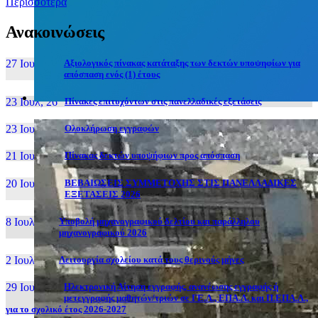
Περισσότερα
Ανακοινώσεις
27 Ιουν, 26
Αξιολογικός πίνακας κατάταξης των δεκτών υποψηφίων για
απόσπαση ενός (1) έτους
23 Ιουλ, 26
Πίνακες επιτυχόντων στις πανελλαδικές εξετάσεις
23 Ιουλ, 26
Ολοκλήρωση εγγραφών
21 Ιουλ, 26
Πίνακας δεκτών υποψήφιων προς απόσπαση
20 Ιουλ, 26
ΒΕΒΑΙΩΣΕΙΣ ΣΥΜΜΕΤΟΧΗΣ ΣΤΙΣ ΠΑΝΕΛΛΑΔΙΚΕΣ
ΕΞΕΤΑΣΕΙΣ 2026
8 Ιουλ, 26
Υποβολή μηχανογραφικού δελτίου και παράλληλου
μηχανογραφικού 2026
2 Ιουλ, 26
Λειτουργία σχολείου κατά τους θερινούς μήνες
29 Ιουν, 26
Ηλεκτρονική Αίτηση εγγραφής, ανανέωσης εγγραφής ή
μετεγγραφής μαθητών/τριών σε ΓΕ.Λ., ΕΠΑ.Λ. και Π.ΕΠΑ.Λ.,
για το σχολικό έτος 2026-2027