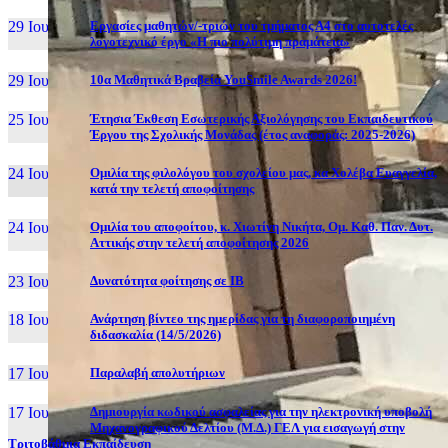
29 Ιουν, 26
Εργασίες μαθητών/-τριών του τμήματος Α4 στο αυτοτελές
λογοτεχνικό έργο «Η πιο πολύτιμη πραμάτεια»
29 Ιουν, 26
10α Μαθητικά Βραβεία YouSmile Awards 2026!
25 Ιουν, 26
Έτησια Έκθεση Εσωτερικής Αξιολόγησης του Εκπαιδευτικού
Έργου της Σχολικής Μονάδας (έτος αναφοράς: 2025-2026)
24 Ιουν, 26
Ομιλία της φιλολόγου του σχολείου μας, κα Χολέβα Ευαγγελία,
κατά την τελετή αποφοίτησης
24 Ιουν, 26
Ομιλία του αποφοίτου, κ. Χιωτίνη Νικήτα, Ομ. Καθ. Παν. Δυτ.
Αττικής στην τελετή αποφοίτησης 2026
23 Ιουν, 26
Δυνατότητα φοίτησης σε ΙΒ
18 Ιουν, 26
Ανάρτηση βίντεο της ημερίδας για τη διαφοροποιημένη
διδασκαλία (14/5/2026)
17 Ιουν, 26
Παραλαβή απολυτήριων
17 Ιουν, 26
Δημιουργία κωδικού ασφαλείας για την ηλεκτρονική υποβολή
Μηχανογραφικού Δελτίου (Μ.Δ.) ΓΕΛ για εισαγωγή στην
Τριτοβάθμια Εκπαίδευση