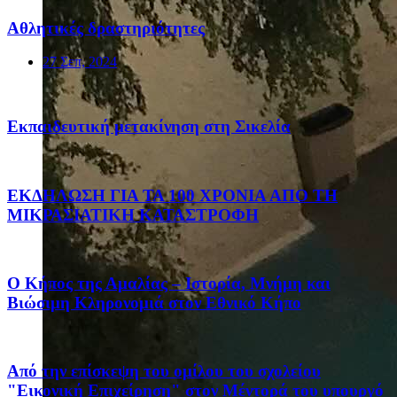
Αθλητικές δραστηριότητες
27 Σεπ, 2024
Eκπαιδευτική μετακίνηση στη Σικελία
ΕΚΔΗΛΩΣΗ ΓΙΑ ΤΑ 100 ΧΡΟΝΙΑ ΑΠΟ ΤΗ
ΜΙΚΡΑΣΙΑΤΙΚΗ ΚΑΤΑΣΤΡΟΦΗ
Ο Κήπος της Αμαλίας – Ιστορία, Μνήμη και
Βιώσιμη Κληρονομιά στον Εθνικό Κήπο
Από την επίσκεψη του ομίλου του σχολείου
"Εικονική Επιχείρηση" στον Μέντορά του υπουργό