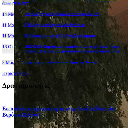
έτους 2026-2027
14 Μαι, 26
Yποβολή μηχανογραφικού για υποψηφίους 5%
11 Μαι, 26
Πρόγραμμα ενδοσχολικών εξετάσεων
11 Μαι, 26
Βράβευση του μαθητή Ιωάννη Χαραλάμπους
18 Οκτ, 25
2025-2026:Επιμόρφωση εκπαιδευτικών στη διδακτική της
Ιστορίας (Πρόσκληση, πρόγραμμα και δήλωση συμμετοχής)
8 Μαι, 26
Συζήτηση με τον βουλευτή κ. Δημήτρη Μάντζο
Περισσότερα
Δραστηριότητες
Eκπαιδευτική μετακίνηση στην Ιταλία (Βενετία-
Βερόνα-Μιλάνο)