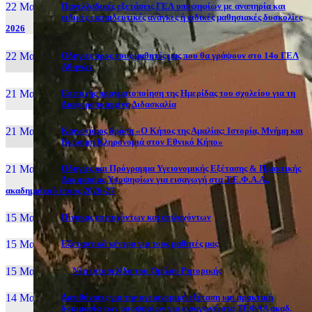
22 Μαι, 26
Πανελλαδικές εξετάσεις ΓΕΛ υποψηφίων με αναπηρία και
ειδικές εκπαιδευτικές ανάγκες ή ειδικές μαθησιακές δυσκολίες
2026
22 Μαι, 26
Οδηγίες προς τους μαθητές μας που θα γράψουν στο 14ο ΓΕΛ
Αθηνών
21 Μαι, 26
Επιτυχής πραγματοποίηση της Ημερίδας του σχολείου για τη
Διαφοροποιημένη Διδασκαλία
21 Μαι, 26
Καινοτόμος δράση «Ο Κήπος της Αμαλίας: Ιστορία, Μνήμη και
Βιώσιμη Κληρονομιά στον Εθνικό Κήπο»
21 Μαι, 26
Οδηγίες και Πρόγραμμα Υγειονομικής Εξέτασης & Πρακτικής
Δοκιμασίας Υποψηφίων για εισαγωγή στα Τ.Ε.Φ.Α.Α.,
ακαδημαϊκού έτους 2026-27
15 Μαι, 26
Πίνακας επιτυχόντων και επιλαχόντων
15 Μαι, 26
Εξεταστικά κέντρα για τους μαθητές μας
15 Μαι, 2026
Νέα ιστοσελίδα του Ομίλου Ρητορικής
14 Μαι, 26
Διευθύνσεις για την υγειονομική εξέταση και πρακτική
δοκιμασία των υποψηφίων για εισαγωγή στα ΤΕΦΑΑ ακαδ.