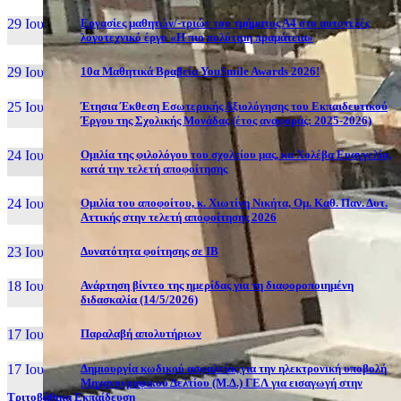
29 Ιουν, 26
Εργασίες μαθητών/-τριών του τμήματος Α4 στο αυτοτελές
λογοτεχνικό έργο «Η πιο πολύτιμη πραμάτεια»
29 Ιουν, 26
10α Μαθητικά Βραβεία YouSmile Awards 2026!
25 Ιουν, 26
Έτησια Έκθεση Εσωτερικής Αξιολόγησης του Εκπαιδευτικού
Έργου της Σχολικής Μονάδας (έτος αναφοράς: 2025-2026)
24 Ιουν, 26
Ομιλία της φιλολόγου του σχολείου μας, κα Χολέβα Ευαγγελία,
κατά την τελετή αποφοίτησης
24 Ιουν, 26
Ομιλία του αποφοίτου, κ. Χιωτίνη Νικήτα, Ομ. Καθ. Παν. Δυτ.
Αττικής στην τελετή αποφοίτησης 2026
23 Ιουν, 26
Δυνατότητα φοίτησης σε ΙΒ
18 Ιουν, 26
Ανάρτηση βίντεο της ημερίδας για τη διαφοροποιημένη
διδασκαλία (14/5/2026)
17 Ιουν, 26
Παραλαβή απολυτήριων
17 Ιουν, 26
Δημιουργία κωδικού ασφαλείας για την ηλεκτρονική υποβολή
Μηχανογραφικού Δελτίου (Μ.Δ.) ΓΕΛ για εισαγωγή στην
Τριτοβάθμια Εκπαίδευση