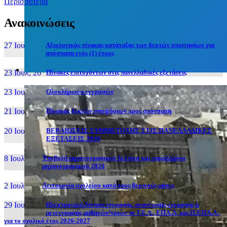
Περισσότερα
Ανακοινώσεις
27 Ιουν, 26
Αξιολογικός πίνακας κατάταξης των δεκτών υποψηφίων για
απόσπαση ενός (1) έτους
23 Ιουλ, 26
Πίνακες επιτυχόντων στις πανελλαδικές εξετάσεις
23 Ιουλ, 26
Ολοκλήρωση εγγραφών
21 Ιουλ, 26
Πίνακας δεκτών υποψήφιων προς απόσπαση
20 Ιουλ, 26
ΒΕΒΑΙΩΣΕΙΣ ΣΥΜΜΕΤΟΧΗΣ ΣΤΙΣ ΠΑΝΕΛΛΑΔΙΚΕΣ
ΕΞΕΤΑΣΕΙΣ 2026
8 Ιουλ, 26
Υποβολή μηχανογραφικού δελτίου και παράλληλου
μηχανογραφικού 2026
2 Ιουλ, 26
Λειτουργία σχολείου κατά τους θερινούς μήνες
29 Ιουν, 26
Ηλεκτρονική Αίτηση εγγραφής, ανανέωσης εγγραφής ή
μετεγγραφής μαθητών/τριών σε ΓΕ.Λ., ΕΠΑ.Λ. και Π.ΕΠΑ.Λ.,
για το σχολικό έτος 2026-2027