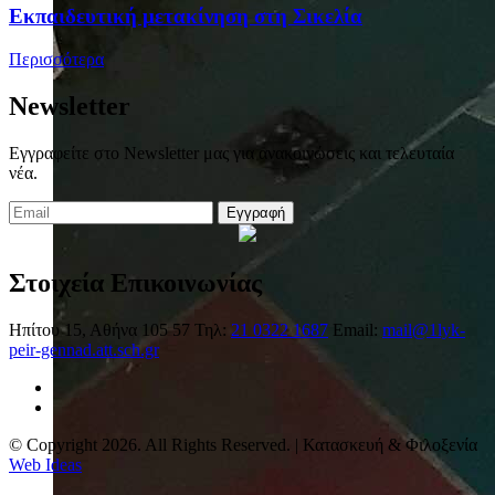
Eκπαιδευτική μετακίνηση στη Σικελία
Περισσότερα
Newsletter
Εγγραφείτε στο Newsletter μας για ανακοινώσεις και τελευταία
νέα.
Εγγραφή
Στοιχεία Επικοινωνίας
Ηπίτου 15, Αθήνα 105 57
Τηλ:
21 0322 1687
Email:
mail@1lyk-
peir-gennad.att.sch.gr
© Copyright 2026. All Rights Reserved. | Κατασκευή & Φιλοξενία
Web Ideas