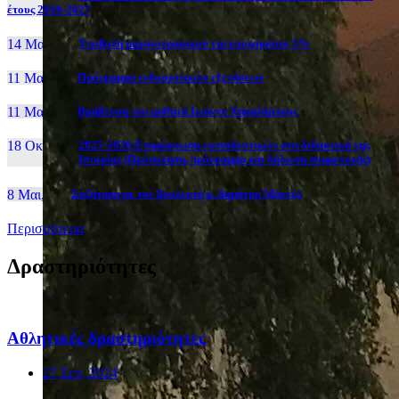
έτους 2026-2027
14 Μαι, 26
Yποβολή μηχανογραφικού για υποψηφίους 5%
11 Μαι, 26
Πρόγραμμα ενδοσχολικών εξετάσεων
11 Μαι, 26
Βράβευση του μαθητή Ιωάννη Χαραλάμπους
18 Οκτ, 25
2025-2026:Επιμόρφωση εκπαιδευτικών στη διδακτική της
Ιστορίας (Πρόσκληση, πρόγραμμα και δήλωση συμμετοχής)
8 Μαι, 26
Συζήτηση με τον βουλευτή κ. Δημήτρη Μάντζο
Περισσότερα
Δραστηριότητες
Αθλητικές δραστηριότητες
27 Σεπ, 2024