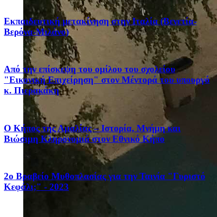
Eκπαιδευτική μετακίνηση στην Ιταλία (Βενετία-
Βερόνα-Μιλάνο)
Από την επίσκεψη του ομίλου του σχολείου
"Εικονική Επιχείρηση" στον Μέντορά του υπουργό
κ. Πιερακάκη
Ο Κήπος της Αμαλίας – Ιστορία, Μνήμη και
Βιώσιμη Κληρονομιά στον Εθνικό Κήπο
2ο Βραβείο Μυθοπλασίας για την Ταινία "Γυριστό
Κεφάλι;" - 2023