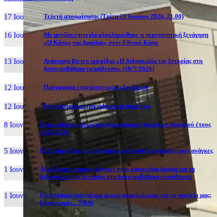
17 Ιουν, 26
Τελετή αποφοίτησης (Τρίτη 23 Ιουνίου 2026, 21.00)
16 Ιουν, 26
Με μεγάλη επιτυχία ολοκληρώθηκε η περιπατητική ξενάγηση
«Ο Κήπος της Αμαλίας» στον Εθνικό Κήπο
13 Ιουν, 26
Ανάρτηση βίντεο ημερίδας «Η διδασκαλία της Ιστορίας στη
δευτεροβάθμια εκπαίδευση» (16/5/2026)
12 Ιουν, 26
Πρόγραμμα επαναληπτικών εξετάσεων
12 Ιουν, 26
Εξεταστικά κέντρα ειδικών μαθημάτων
8 Ιουν, 26
Παρουσίαση ομίλων και (καινοτόμων) δράσεων σχολικού έτους
2025-2026
5 Ιουν, 26
Εξέταση ατόμων με αναπηρία και ειδικές εκπαιδευτικές ανάγκες
1 Ιουν, 26
Αξιολόγηση συμμετεχόντων στην καινοτόμα δράση για τη
διδασκαλία της Ιστορίας στη δευτεροβάθμια εκπαίδευση
1 Ιουν, 26
Πανελλήνια πρωτιά και ρεκόρ ανακύκλωσης για το σχολείο μας:
Προορισμός... NBA!