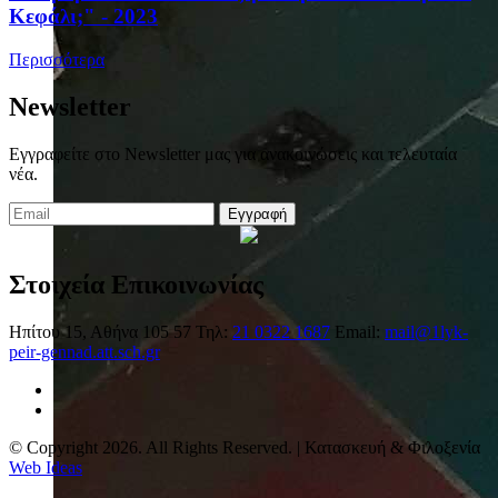
Κεφάλι;" - 2023
Περισσότερα
Newsletter
Εγγραφείτε στο Newsletter μας για ανακοινώσεις και τελευταία
νέα.
Εγγραφή
Στοιχεία Επικοινωνίας
Ηπίτου 15, Αθήνα 105 57
Τηλ:
21 0322 1687
Email:
mail@1lyk-
peir-gennad.att.sch.gr
© Copyright 2026. All Rights Reserved. | Κατασκευή & Φιλοξενία
Web Ideas