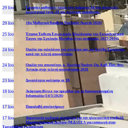
29 Ιουν, 26
Εργασίες μαθητών/-τριών του τμήματος Α4 στο αυτοτελές
λογοτεχνικό έργο «Η πιο πολύτιμη πραμάτεια»
29 Ιουν, 26
10α Μαθητικά Βραβεία YouSmile Awards 2026!
25 Ιουν, 26
Έτησια Έκθεση Εσωτερικής Αξιολόγησης του Εκπαιδευτικού
Έργου της Σχολικής Μονάδας (έτος αναφοράς: 2025-2026)
24 Ιουν, 26
Ομιλία της φιλολόγου του σχολείου μας, κα Χολέβα Ευαγγελία,
κατά την τελετή αποφοίτησης
24 Ιουν, 26
Ομιλία του αποφοίτου, κ. Χιωτίνη Νικήτα, Ομ. Καθ. Παν. Δυτ.
Αττικής στην τελετή αποφοίτησης 2026
23 Ιουν, 26
Δυνατότητα φοίτησης σε ΙΒ
18 Ιουν, 26
Ανάρτηση βίντεο της ημερίδας για τη διαφοροποιημένη
διδασκαλία (14/5/2026)
17 Ιουν, 26
Παραλαβή απολυτήριων
17 Ιουν, 26
Δημιουργία κωδικού ασφαλείας για την ηλεκτρονική υποβολή
Μηχανογραφικού Δελτίου (Μ.Δ.) ΓΕΛ για εισαγωγή στην
Τριτοβάθμια Εκπαίδευση