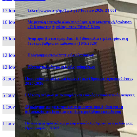
17 Ιουν, 26
Τελετή αποφοίτησης (Τρίτη 23 Ιουνίου 2026, 21.00)
16 Ιουν, 26
Με μεγάλη επιτυχία ολοκληρώθηκε η περιπατητική ξενάγηση
«Ο Κήπος της Αμαλίας» στον Εθνικό Κήπο
13 Ιουν, 26
Ανάρτηση βίντεο ημερίδας «Η διδασκαλία της Ιστορίας στη
δευτεροβάθμια εκπαίδευση» (16/5/2026)
12 Ιουν, 26
Πρόγραμμα επαναληπτικών εξετάσεων
12 Ιουν, 26
Εξεταστικά κέντρα ειδικών μαθημάτων
8 Ιουν, 26
Παρουσίαση ομίλων και (καινοτόμων) δράσεων σχολικού έτους
2025-2026
5 Ιουν, 26
Εξέταση ατόμων με αναπηρία και ειδικές εκπαιδευτικές ανάγκες
1 Ιουν, 26
Αξιολόγηση συμμετεχόντων στην καινοτόμα δράση για τη
διδασκαλία της Ιστορίας στη δευτεροβάθμια εκπαίδευση
1 Ιουν, 26
Πανελλήνια πρωτιά και ρεκόρ ανακύκλωσης για το σχολείο μας:
Προορισμός... NBA!