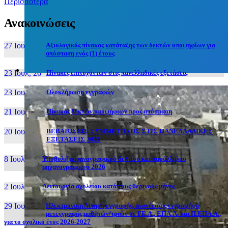
Περισσότερα
Ανακοινώσεις
27 Ιουν, 26
Αξιολογικός πίνακας κατάταξης των δεκτών υποψηφίων για
απόσπαση ενός (1) έτους
23 Ιουλ, 26
Πίνακες επιτυχόντων στις πανελλαδικές εξετάσεις
23 Ιουλ, 26
Ολοκλήρωση εγγραφών
21 Ιουλ, 26
Πίνακας δεκτών υποψήφιων προς απόσπαση
20 Ιουλ, 26
ΒΕΒΑΙΩΣΕΙΣ ΣΥΜΜΕΤΟΧΗΣ ΣΤΙΣ ΠΑΝΕΛΛΑΔΙΚΕΣ
ΕΞΕΤΑΣΕΙΣ 2026
8 Ιουλ, 26
Υποβολή μηχανογραφικού δελτίου και παράλληλου
μηχανογραφικού 2026
2 Ιουλ, 26
Λειτουργία σχολείου κατά τους θερινούς μήνες
29 Ιουν, 26
Ηλεκτρονική Αίτηση εγγραφής, ανανέωσης εγγραφής ή
μετεγγραφής μαθητών/τριών σε ΓΕ.Λ., ΕΠΑ.Λ. και Π.ΕΠΑ.Λ.,
για το σχολικό έτος 2026-2027