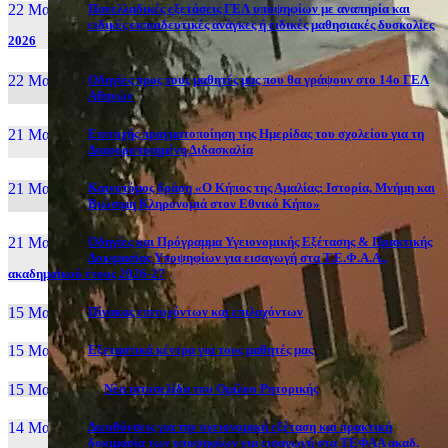
22 Μαι, 26
Πανελλαδικές εξετάσεις ΓΕΛ υποψηφίων με αναπηρία και
ειδικές εκπαιδευτικές ανάγκες ή ειδικές μαθησιακές δυσκολίες
2026
22 Μαι, 26
Οδηγίες προς τους μαθητές μας που θα γράψουν στο 14ο ΓΕΛ
Αθηνών
21 Μαι, 26
Επιτυχής πραγματοποίηση της Ημερίδας του σχολείου για τη
Διαφοροποιημένη Διδασκαλία
21 Μαι, 26
Καινοτόμος δράση «Ο Κήπος της Αμαλίας: Ιστορία, Μνήμη και
Βιώσιμη Κληρονομιά στον Εθνικό Κήπο»
21 Μαι, 26
Οδηγίες και Πρόγραμμα Υγειονομικής Εξέτασης & Πρακτικής
Δοκιμασίας Υποψηφίων για εισαγωγή στα Τ.Ε.Φ.Α.Α.,
ακαδημαϊκού έτους 2026-27
15 Μαι, 26
Πίνακας επιτυχόντων και επιλαχόντων
15 Μαι, 26
Εξεταστικά κέντρα για τους μαθητές μας
15 Μαι, 2026
Νέα ιστοσελίδα του Ομίλου Ρητορικής
14 Μαι, 26
Διευθύνσεις για την υγειονομική εξέταση και πρακτική
δοκιμασία των υποψηφίων για εισαγωγή στα ΤΕΦΑΑ ακαδ.