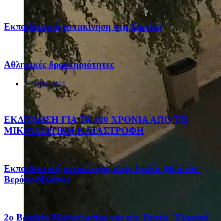
Eκπαιδευτική μετακίνηση στη Σικελία
Αθλητικές δραστηριότητες
27 Σεπ, 2024
ΕΚΔΗΛΩΣΗ ΓΙΑ ΤΑ 100 ΧΡΟΝΙΑ ΑΠΟ ΤΗ
ΜΙΚΡΑΣΙΑΤΙΚΗ ΚΑΤΑΣΤΡΟΦΗ
Eκπαιδευτική μετακίνηση στην Ιταλία (Βενετία-
Βερόνα-Μιλάνο)
2ο Βραβείο Μυθοπλασίας για την Ταινία "Γυριστό