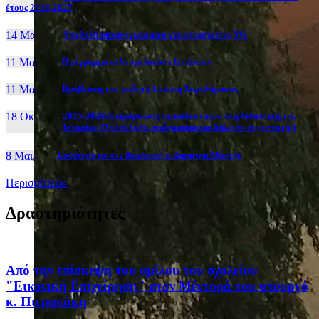
έτους 2026-2027
14 Μαι, 26
Yποβολή μηχανογραφικού για υποψηφίους 5%
11 Μαι, 26
Πρόγραμμα ενδοσχολικών εξετάσεων
11 Μαι, 26
Βράβευση του μαθητή Ιωάννη Χαραλάμπους
18 Οκτ, 25
2025-2026:Επιμόρφωση εκπαιδευτικών στη διδακτική της
Ιστορίας (Πρόσκληση, πρόγραμμα και δήλωση συμμετοχής)
8 Μαι, 26
Συζήτηση με τον βουλευτή κ. Δημήτρη Μάντζο
Περισσότερα
Δραστηριότητες
Από την επίσκεψη του ομίλου του σχολείου
"Εικονική Επιχείρηση" στον Μέντορά του υπουργό
κ. Πιερακάκη