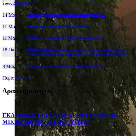
έτους 2026-2027
14 Μαι, 26
Yποβολή μηχανογραφικού για υποψηφίους 5%
11 Μαι, 26
Πρόγραμμα ενδοσχολικών εξετάσεων
11 Μαι, 26
Βράβευση του μαθητή Ιωάννη Χαραλάμπους
18 Οκτ, 25
2025-2026:Επιμόρφωση εκπαιδευτικών στη διδακτική της
Ιστορίας (Πρόσκληση, πρόγραμμα και δήλωση συμμετοχής)
8 Μαι, 26
Συζήτηση με τον βουλευτή κ. Δημήτρη Μάντζο
Περισσότερα
Δραστηριότητες
ΕΚΔΗΛΩΣΗ ΓΙΑ ΤΑ 100 ΧΡΟΝΙΑ ΑΠΟ ΤΗ
ΜΙΚΡΑΣΙΑΤΙΚΗ ΚΑΤΑΣΤΡΟΦΗ