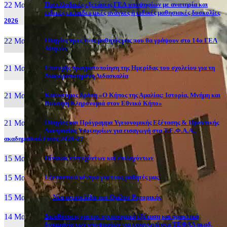
22 Μαι, 26
Πανελλαδικές εξετάσεις ΓΕΛ υποψηφίων με αναπηρία και
ειδικές εκπαιδευτικές ανάγκες ή ειδικές μαθησιακές δυσκολίες
2026
22 Μαι, 26
Οδηγίες προς τους μαθητές μας που θα γράψουν στο 14ο ΓΕΛ
Αθηνών
21 Μαι, 26
Επιτυχής πραγματοποίηση της Ημερίδας του σχολείου για τη
Διαφοροποιημένη Διδασκαλία
21 Μαι, 26
Καινοτόμος δράση «Ο Κήπος της Αμαλίας: Ιστορία, Μνήμη και
Βιώσιμη Κληρονομιά στον Εθνικό Κήπο»
21 Μαι, 26
Οδηγίες και Πρόγραμμα Υγειονομικής Εξέτασης & Πρακτικής
Δοκιμασίας Υποψηφίων για εισαγωγή στα Τ.Ε.Φ.Α.Α.,
ακαδημαϊκού έτους 2026-27
15 Μαι, 26
Πίνακας επιτυχόντων και επιλαχόντων
15 Μαι, 26
Εξεταστικά κέντρα για τους μαθητές μας
15 Μαι, 2026
Νέα ιστοσελίδα του Ομίλου Ρητορικής
14 Μαι, 26
Διευθύνσεις για την υγειονομική εξέταση και πρακτική
δοκιμασία των υποψηφίων για εισαγωγή στα ΤΕΦΑΑ ακαδ.