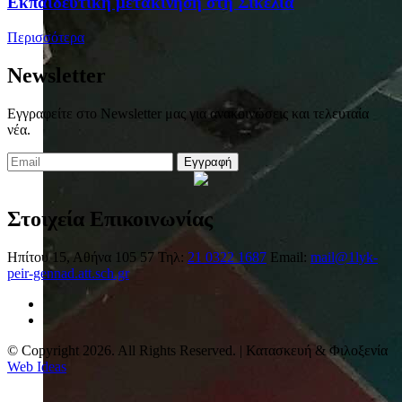
Eκπαιδευτική μετακίνηση στη Σικελία
Περισσότερα
Newsletter
Εγγραφείτε στο Newsletter μας για ανακοινώσεις και τελευταία
νέα.
Εγγραφή
Στοιχεία Επικοινωνίας
Ηπίτου 15, Αθήνα 105 57
Τηλ:
21 0322 1687
Email:
mail@1lyk-
peir-gennad.att.sch.gr
© Copyright 2026. All Rights Reserved. | Κατασκευή & Φιλοξενία
Web Ideas