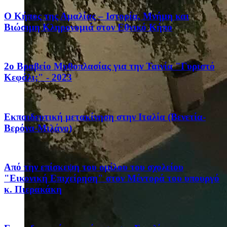
Ο Κήπος της Αμαλίας – Ιστορία, Μνήμη και
Βιώσιμη Κληρονομιά στον Εθνικό Κήπο
2ο Βραβείο Μυθοπλασίας για την Ταινία "Γυριστό
Κεφάλι;" - 2023
Eκπαιδευτική μετακίνηση στην Ιταλία (Βενετία-
Βερόνα-Μιλάνο)
Από την επίσκεψη του ομίλου του σχολείου
"Εικονική Επιχείρηση" στον Μέντορά του υπουργό
κ. Πιερακάκη