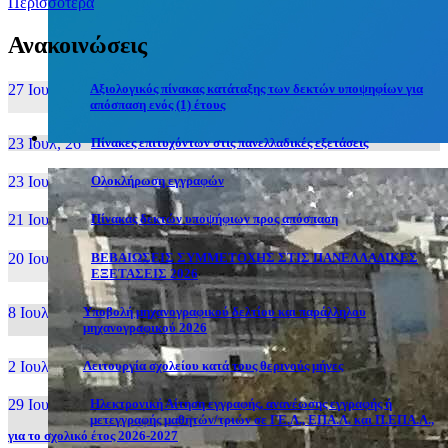
Περισσότερα
Ανακοινώσεις
27 Ιουν, 26
Αξιολογικός πίνακας κατάταξης των δεκτών υποψηφίων για
απόσπαση ενός (1) έτους
23 Ιουλ, 26
Πίνακες επιτυχόντων στις πανελλαδικές εξετάσεις
23 Ιουλ, 26
Ολοκλήρωση εγγραφών
21 Ιουλ, 26
Πίνακας δεκτών υποψήφιων προς απόσπαση
20 Ιουλ, 26
ΒΕΒΑΙΩΣΕΙΣ ΣΥΜΜΕΤΟΧΗΣ ΣΤΙΣ ΠΑΝΕΛΛΑΔΙΚΕΣ
ΕΞΕΤΑΣΕΙΣ 2026
8 Ιουλ, 26
Υποβολή μηχανογραφικού δελτίου και παράλληλου
μηχανογραφικού 2026
2 Ιουλ, 26
Λειτουργία σχολείου κατά τους θερινούς μήνες
29 Ιουν, 26
Ηλεκτρονική Αίτηση εγγραφής, ανανέωσης εγγραφής ή
μετεγγραφής μαθητών/τριών σε ΓΕ.Λ., ΕΠΑ.Λ. και Π.ΕΠΑ.Λ.,
για το σχολικό έτος 2026-2027