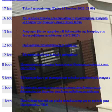
17 Ιουν, 26
Τελετή αποφοίτησης (Τρίτη 23 Ιουνίου 2026, 21.00)
16 Ιουν, 26
Με μεγάλη επιτυχία ολοκληρώθηκε η περιπατητική ξενάγηση
«Ο Κήπος της Αμαλίας» στον Εθνικό Κήπο
13 Ιουν, 26
Ανάρτηση βίντεο ημερίδας «Η διδασκαλία της Ιστορίας στη
δευτεροβάθμια εκπαίδευση» (16/5/2026)
12 Ιουν, 26
Πρόγραμμα επαναληπτικών εξετάσεων
12 Ιουν, 26
Εξεταστικά κέντρα ειδικών μαθημάτων
8 Ιουν, 26
Παρουσίαση ομίλων και (καινοτόμων) δράσεων σχολικού έτους
2025-2026
5 Ιουν, 26
Εξέταση ατόμων με αναπηρία και ειδικές εκπαιδευτικές ανάγκες
1 Ιουν, 26
Αξιολόγηση συμμετεχόντων στην καινοτόμα δράση για τη
διδασκαλία της Ιστορίας στη δευτεροβάθμια εκπαίδευση
1 Ιουν, 26
Πανελλήνια πρωτιά και ρεκόρ ανακύκλωσης για το σχολείο μας:
Προορισμός... NBA!