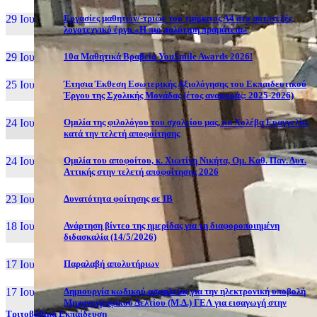
29 Ιουν, 26
Εργασίες μαθητών/-τριών του τμήματος Α4 στο αυτοτελές
λογοτεχνικό έργο «Η πιο πολύτιμη πραμάτεια»
29 Ιουν, 26
10α Μαθητικά Βραβεία YouSmile Awards 2026!
25 Ιουν, 26
Έτησια Έκθεση Εσωτερικής Αξιολόγησης του Εκπαιδευτικού
Έργου της Σχολικής Μονάδας (έτος αναφοράς: 2025-2026)
24 Ιουν, 26
Ομιλία της φιλολόγου του σχολείου μας, κα Χολέβα Ευαγγελία,
κατά την τελετή αποφοίτησης
24 Ιουν, 26
Ομιλία του αποφοίτου, κ. Χιωτίνη Νικήτα, Ομ. Καθ. Παν. Δυτ.
Αττικής στην τελετή αποφοίτησης 2026
23 Ιουν, 26
Δυνατότητα φοίτησης σε ΙΒ
18 Ιουν, 26
Ανάρτηση βίντεο της ημερίδας για τη διαφοροποιημένη
διδασκαλία (14/5/2026)
17 Ιουν, 26
Παραλαβή απολυτήριων
17 Ιουν, 26
Δημιουργία κωδικού ασφαλείας για την ηλεκτρονική υποβολή
Μηχανογραφικού Δελτίου (Μ.Δ.) ΓΕΛ για εισαγωγή στην
Τριτοβάθμια Εκπαίδευση