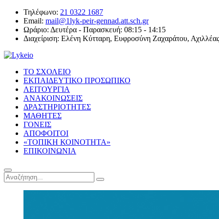
Τηλέφωνο:
21 0322 1687
Email:
mail@1lyk-peir-gennad.att.sch.gr
Ωράριο:
Δευτέρα - Παρασκευή: 08:15 - 14:15
Διαχείριση:
Ελένη Κύτταρη, Ευφροσύνη Ζαχαράτου, Αχιλλέα
ΤΟ ΣΧΟΛΕΙΟ
ΕΚΠΑΙΔΕΥΤΙΚΟ ΠΡΟΣΩΠΙΚΟ
ΛΕΙΤΟΥΡΓΙΑ
ΑΝΑΚΟΙΝΩΣΕΙΣ
ΔΡΑΣΤΗΡΙΟΤΗΤΕΣ
ΜΑΘΗΤΕΣ
ΓΟΝΕΙΣ
ΑΠΟΦΟΙΤΟΙ
«ΤΟΠΙΚΗ ΚΟΙΝΟΤΗΤΑ»
ΕΠΙΚΟΙΝΩΝΙΑ