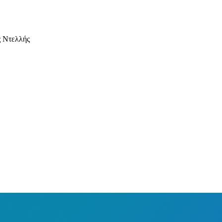
ς Ντελλής