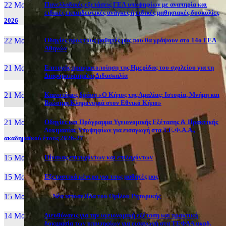
22 Μαι, 26
Πανελλαδικές εξετάσεις ΓΕΛ υποψηφίων με αναπηρία και
ειδικές εκπαιδευτικές ανάγκες ή ειδικές μαθησιακές δυσκολίες
2026
22 Μαι, 26
Οδηγίες προς τους μαθητές μας που θα γράψουν στο 14ο ΓΕΛ
Αθηνών
21 Μαι, 26
Επιτυχής πραγματοποίηση της Ημερίδας του σχολείου για τη
Διαφοροποιημένη Διδασκαλία
21 Μαι, 26
Καινοτόμος δράση «Ο Κήπος της Αμαλίας: Ιστορία, Μνήμη και
Βιώσιμη Κληρονομιά στον Εθνικό Κήπο»
21 Μαι, 26
Οδηγίες και Πρόγραμμα Υγειονομικής Εξέτασης & Πρακτικής
Δοκιμασίας Υποψηφίων για εισαγωγή στα Τ.Ε.Φ.Α.Α.,
ακαδημαϊκού έτους 2026-27
15 Μαι, 26
Πίνακας επιτυχόντων και επιλαχόντων
15 Μαι, 26
Εξεταστικά κέντρα για τους μαθητές μας
15 Μαι, 2026
Νέα ιστοσελίδα του Ομίλου Ρητορικής
14 Μαι, 26
Διευθύνσεις για την υγειονομική εξέταση και πρακτική
δοκιμασία των υποψηφίων για εισαγωγή στα ΤΕΦΑΑ ακαδ.