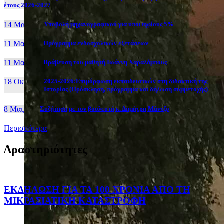
έτους 2026-2027
14 Μαι, 26
Yποβολή μηχανογραφικού για υποψηφίους 5%
11 Μαι, 26
Πρόγραμμα ενδοσχολικών εξετάσεων
11 Μαι, 26
Βράβευση του μαθητή Ιωάννη Χαραλάμπους
18 Οκτ, 25
2025-2026:Επιμόρφωση εκπαιδευτικών στη διδακτική της
Ιστορίας (Πρόσκληση, πρόγραμμα και δήλωση συμμετοχής)
8 Μαι, 26
Συζήτηση με τον βουλευτή κ. Δημήτρη Μάντζο
Περισσότερα
Δραστηριότητες
ΕΚΔΗΛΩΣΗ ΓΙΑ ΤΑ 100 ΧΡΟΝΙΑ ΑΠΟ ΤΗ
ΜΙΚΡΑΣΙΑΤΙΚΗ ΚΑΤΑΣΤΡΟΦΗ