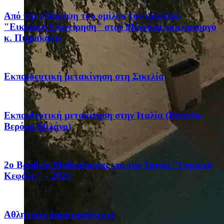
Από την επίσκεψη του ομίλου του σχολείου
"Εικονική Επιχείρηση" στον Μέντορά του υπουργό
κ. Πιερακάκη
Eκπαιδευτική μετακίνηση στη Σικελία
Eκπαιδευτική μετακίνηση στην Ιταλία (Βενετία-
Βερόνα-Μιλάνο)
2ο Βραβείο Μυθοπλασίας για την Ταινία "Γυριστό
Κεφάλι;" - 2023
Αθλητικές δραστηριότητες