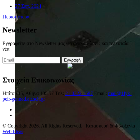
27 Σεπ, 2024
Περισσότερα
Newsletter
Εγγραφείτε στο Newsletter μας για ανακοινώσεις και τελευταία
νέα.
Εγγραφή
Στοιχεία Επικοινωνίας
Ηπίτου 15, Αθήνα 105 57
Τηλ:
21 0322 1687
Email:
mail@1lyk-
peir-gennad.att.sch.gr
© Copyright 2026. All Rights Reserved. | Κατασκευή & Φιλοξενία
Web Ideas