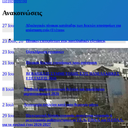
Περισσότερα
Ανακοινώσεις
27 Ιουν, 26
Αξιολογικός πίνακας κατάταξης των δεκτών υποψηφίων για
απόσπαση ενός (1) έτους
23 Ιουλ, 26
Πίνακες επιτυχόντων στις πανελλαδικές εξετάσεις
23 Ιουλ, 26
Ολοκλήρωση εγγραφών
21 Ιουλ, 26
Πίνακας δεκτών υποψήφιων προς απόσπαση
20 Ιουλ, 26
ΒΕΒΑΙΩΣΕΙΣ ΣΥΜΜΕΤΟΧΗΣ ΣΤΙΣ ΠΑΝΕΛΛΑΔΙΚΕΣ
ΕΞΕΤΑΣΕΙΣ 2026
8 Ιουλ, 26
Υποβολή μηχανογραφικού δελτίου και παράλληλου
μηχανογραφικού 2026
2 Ιουλ, 26
Λειτουργία σχολείου κατά τους θερινούς μήνες
29 Ιουν, 26
Ηλεκτρονική Αίτηση εγγραφής, ανανέωσης εγγραφής ή
μετεγγραφής μαθητών/τριών σε ΓΕ.Λ., ΕΠΑ.Λ. και Π.ΕΠΑ.Λ.,
για το σχολικό έτος 2026-2027