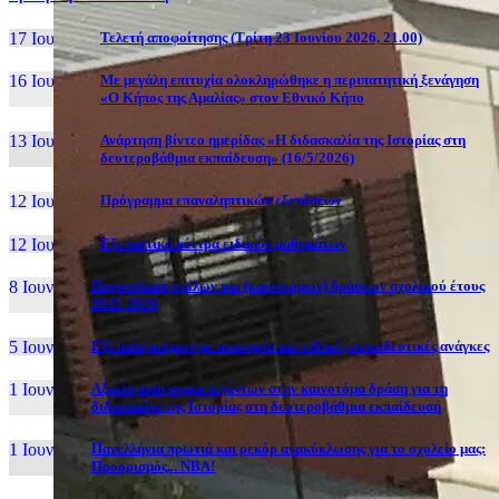
17 Ιουν, 26
Τελετή αποφοίτησης (Τρίτη 23 Ιουνίου 2026, 21.00)
16 Ιουν, 26
Με μεγάλη επιτυχία ολοκληρώθηκε η περιπατητική ξενάγηση
«Ο Κήπος της Αμαλίας» στον Εθνικό Κήπο
13 Ιουν, 26
Ανάρτηση βίντεο ημερίδας «Η διδασκαλία της Ιστορίας στη
δευτεροβάθμια εκπαίδευση» (16/5/2026)
12 Ιουν, 26
Πρόγραμμα επαναληπτικών εξετάσεων
12 Ιουν, 26
Εξεταστικά κέντρα ειδικών μαθημάτων
8 Ιουν, 26
Παρουσίαση ομίλων και (καινοτόμων) δράσεων σχολικού έτους
2025-2026
5 Ιουν, 26
Εξέταση ατόμων με αναπηρία και ειδικές εκπαιδευτικές ανάγκες
1 Ιουν, 26
Αξιολόγηση συμμετεχόντων στην καινοτόμα δράση για τη
διδασκαλία της Ιστορίας στη δευτεροβάθμια εκπαίδευση
1 Ιουν, 26
Πανελλήνια πρωτιά και ρεκόρ ανακύκλωσης για το σχολείο μας:
Προορισμός... NBA!