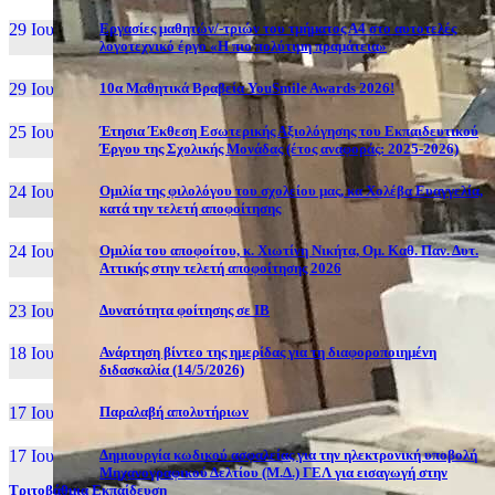
29 Ιουν, 26
Εργασίες μαθητών/-τριών του τμήματος Α4 στο αυτοτελές
λογοτεχνικό έργο «Η πιο πολύτιμη πραμάτεια»
29 Ιουν, 26
10α Μαθητικά Βραβεία YouSmile Awards 2026!
25 Ιουν, 26
Έτησια Έκθεση Εσωτερικής Αξιολόγησης του Εκπαιδευτικού
Έργου της Σχολικής Μονάδας (έτος αναφοράς: 2025-2026)
24 Ιουν, 26
Ομιλία της φιλολόγου του σχολείου μας, κα Χολέβα Ευαγγελία,
κατά την τελετή αποφοίτησης
24 Ιουν, 26
Ομιλία του αποφοίτου, κ. Χιωτίνη Νικήτα, Ομ. Καθ. Παν. Δυτ.
Αττικής στην τελετή αποφοίτησης 2026
23 Ιουν, 26
Δυνατότητα φοίτησης σε ΙΒ
18 Ιουν, 26
Ανάρτηση βίντεο της ημερίδας για τη διαφοροποιημένη
διδασκαλία (14/5/2026)
17 Ιουν, 26
Παραλαβή απολυτήριων
17 Ιουν, 26
Δημιουργία κωδικού ασφαλείας για την ηλεκτρονική υποβολή
Μηχανογραφικού Δελτίου (Μ.Δ.) ΓΕΛ για εισαγωγή στην
Τριτοβάθμια Εκπαίδευση