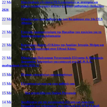
22 Μαι, 26
Πανελλαδικές εξετάσεις ΓΕΛ υποψηφίων με αναπηρία και
ειδικές εκπαιδευτικές ανάγκες ή ειδικές μαθησιακές δυσκολίες
2026
22 Μαι, 26
Οδηγίες προς τους μαθητές μας που θα γράψουν στο 14ο ΓΕΛ
Αθηνών
21 Μαι, 26
Επιτυχής πραγματοποίηση της Ημερίδας του σχολείου για τη
Διαφοροποιημένη Διδασκαλία
21 Μαι, 26
Καινοτόμος δράση «Ο Κήπος της Αμαλίας: Ιστορία, Μνήμη και
Βιώσιμη Κληρονομιά στον Εθνικό Κήπο»
21 Μαι, 26
Οδηγίες και Πρόγραμμα Υγειονομικής Εξέτασης & Πρακτικής
Δοκιμασίας Υποψηφίων για εισαγωγή στα Τ.Ε.Φ.Α.Α.,
ακαδημαϊκού έτους 2026-27
15 Μαι, 26
Πίνακας επιτυχόντων και επιλαχόντων
15 Μαι, 26
Εξεταστικά κέντρα για τους μαθητές μας
15 Μαι, 2026
Νέα ιστοσελίδα του Ομίλου Ρητορικής
14 Μαι, 26
Διευθύνσεις για την υγειονομική εξέταση και πρακτική
δοκιμασία των υποψηφίων για εισαγωγή στα ΤΕΦΑΑ ακαδ.