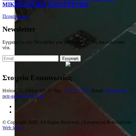
ΜΙΚΡΑΣΙΑΤΙΚΗ ΚΑΤΑΣΤΡΟΦΗ
Περισσότερα
Newsletter
Εγγραφείτε στο Newsletter μας για ανακοινώσεις και τελευταία
νέα.
Εγγραφή
Στοιχεία Επικοινωνίας
Ηπίτου 15, Αθήνα 105 57
Τηλ:
21 0322 1687
Email:
mail@1lyk-
peir-gennad.att.sch.gr
© Copyright 2026. All Rights Reserved. | Κατασκευή & Φιλοξενία
Web Ideas