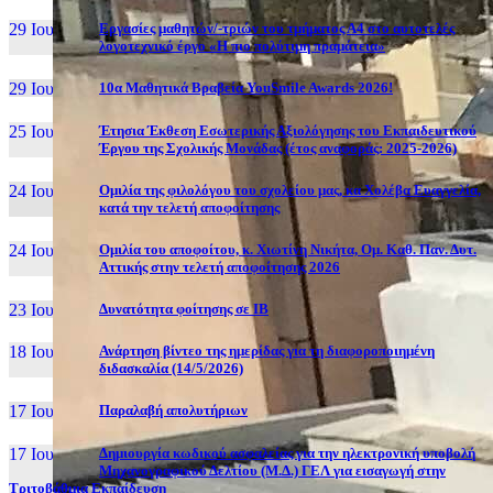
29 Ιουν, 26
Εργασίες μαθητών/-τριών του τμήματος Α4 στο αυτοτελές
λογοτεχνικό έργο «Η πιο πολύτιμη πραμάτεια»
29 Ιουν, 26
10α Μαθητικά Βραβεία YouSmile Awards 2026!
25 Ιουν, 26
Έτησια Έκθεση Εσωτερικής Αξιολόγησης του Εκπαιδευτικού
Έργου της Σχολικής Μονάδας (έτος αναφοράς: 2025-2026)
24 Ιουν, 26
Ομιλία της φιλολόγου του σχολείου μας, κα Χολέβα Ευαγγελία,
κατά την τελετή αποφοίτησης
24 Ιουν, 26
Ομιλία του αποφοίτου, κ. Χιωτίνη Νικήτα, Ομ. Καθ. Παν. Δυτ.
Αττικής στην τελετή αποφοίτησης 2026
23 Ιουν, 26
Δυνατότητα φοίτησης σε ΙΒ
18 Ιουν, 26
Ανάρτηση βίντεο της ημερίδας για τη διαφοροποιημένη
διδασκαλία (14/5/2026)
17 Ιουν, 26
Παραλαβή απολυτήριων
17 Ιουν, 26
Δημιουργία κωδικού ασφαλείας για την ηλεκτρονική υποβολή
Μηχανογραφικού Δελτίου (Μ.Δ.) ΓΕΛ για εισαγωγή στην
Τριτοβάθμια Εκπαίδευση