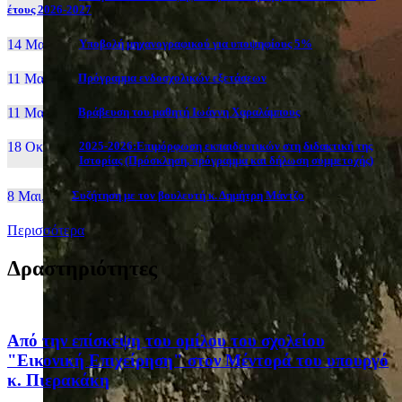
έτους 2026-2027
14 Μαι, 26
Yποβολή μηχανογραφικού για υποψηφίους 5%
11 Μαι, 26
Πρόγραμμα ενδοσχολικών εξετάσεων
11 Μαι, 26
Βράβευση του μαθητή Ιωάννη Χαραλάμπους
18 Οκτ, 25
2025-2026:Επιμόρφωση εκπαιδευτικών στη διδακτική της
Ιστορίας (Πρόσκληση, πρόγραμμα και δήλωση συμμετοχής)
8 Μαι, 26
Συζήτηση με τον βουλευτή κ. Δημήτρη Μάντζο
Περισσότερα
Δραστηριότητες
Από την επίσκεψη του ομίλου του σχολείου
"Εικονική Επιχείρηση" στον Μέντορά του υπουργό
κ. Πιερακάκη