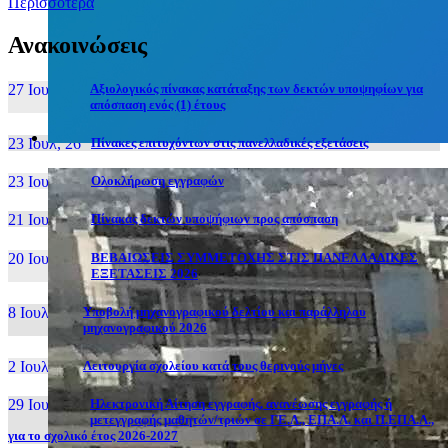
Περισσότερα
Ανακοινώσεις
27 Ιουν, 26
Αξιολογικός πίνακας κατάταξης των δεκτών υποψηφίων για
απόσπαση ενός (1) έτους
23 Ιουλ, 26
Πίνακες επιτυχόντων στις πανελλαδικές εξετάσεις
23 Ιουλ, 26
Ολοκλήρωση εγγραφών
21 Ιουλ, 26
Πίνακας δεκτών υποψήφιων προς απόσπαση
20 Ιουλ, 26
ΒΕΒΑΙΩΣΕΙΣ ΣΥΜΜΕΤΟΧΗΣ ΣΤΙΣ ΠΑΝΕΛΛΑΔΙΚΕΣ
ΕΞΕΤΑΣΕΙΣ 2026
8 Ιουλ, 26
Υποβολή μηχανογραφικού δελτίου και παράλληλου
μηχανογραφικού 2026
2 Ιουλ, 26
Λειτουργία σχολείου κατά τους θερινούς μήνες
29 Ιουν, 26
Ηλεκτρονική Αίτηση εγγραφής, ανανέωσης εγγραφής ή
μετεγγραφής μαθητών/τριών σε ΓΕ.Λ., ΕΠΑ.Λ. και Π.ΕΠΑ.Λ.,
για το σχολικό έτος 2026-2027