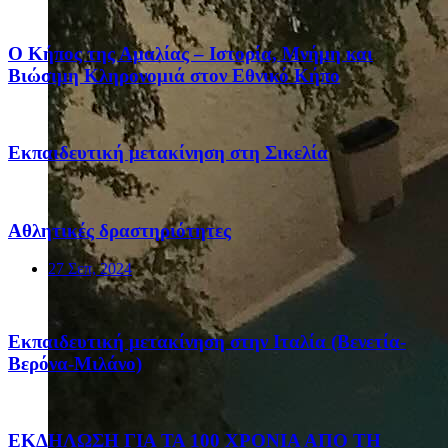
Ο Κήπος της Αμαλίας – Ιστορία, Μνήμη και
Βιώσιμη Κληρονομιά στον Εθνικό Κήπο
Eκπαιδευτική μετακίνηση στη Σικελία
Αθλητικές δραστηριότητες
27 Σεπ, 2024
Eκπαιδευτική μετακίνηση στην Ιταλία (Βενετία-
Βερόνα-Μιλάνο)
ΕΚΔΗΛΩΣΗ ΓΙΑ ΤΑ 100 ΧΡΟΝΙΑ ΑΠΟ ΤΗ