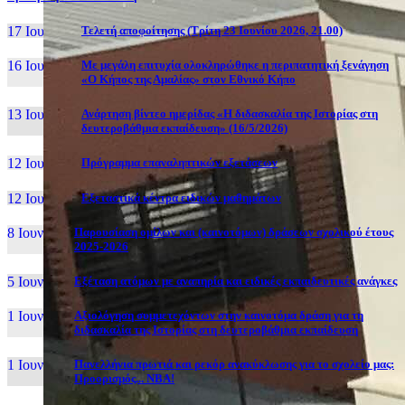
17 Ιουν, 26
Τελετή αποφοίτησης (Τρίτη 23 Ιουνίου 2026, 21.00)
16 Ιουν, 26
Με μεγάλη επιτυχία ολοκληρώθηκε η περιπατητική ξενάγηση
«Ο Κήπος της Αμαλίας» στον Εθνικό Κήπο
13 Ιουν, 26
Ανάρτηση βίντεο ημερίδας «Η διδασκαλία της Ιστορίας στη
δευτεροβάθμια εκπαίδευση» (16/5/2026)
12 Ιουν, 26
Πρόγραμμα επαναληπτικών εξετάσεων
12 Ιουν, 26
Εξεταστικά κέντρα ειδικών μαθημάτων
8 Ιουν, 26
Παρουσίαση ομίλων και (καινοτόμων) δράσεων σχολικού έτους
2025-2026
5 Ιουν, 26
Εξέταση ατόμων με αναπηρία και ειδικές εκπαιδευτικές ανάγκες
1 Ιουν, 26
Αξιολόγηση συμμετεχόντων στην καινοτόμα δράση για τη
διδασκαλία της Ιστορίας στη δευτεροβάθμια εκπαίδευση
1 Ιουν, 26
Πανελλήνια πρωτιά και ρεκόρ ανακύκλωσης για το σχολείο μας:
Προορισμός... NBA!