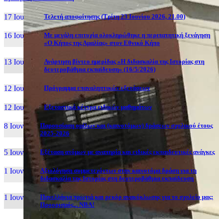
17 Ιουν, 26
Τελετή αποφοίτησης (Τρίτη 23 Ιουνίου 2026, 21.00)
16 Ιουν, 26
Με μεγάλη επιτυχία ολοκληρώθηκε η περιπατητική ξενάγηση
«Ο Κήπος της Αμαλίας» στον Εθνικό Κήπο
13 Ιουν, 26
Ανάρτηση βίντεο ημερίδας «Η διδασκαλία της Ιστορίας στη
δευτεροβάθμια εκπαίδευση» (16/5/2026)
12 Ιουν, 26
Πρόγραμμα επαναληπτικών εξετάσεων
12 Ιουν, 26
Εξεταστικά κέντρα ειδικών μαθημάτων
8 Ιουν, 26
Παρουσίαση ομίλων και (καινοτόμων) δράσεων σχολικού έτους
2025-2026
5 Ιουν, 26
Εξέταση ατόμων με αναπηρία και ειδικές εκπαιδευτικές ανάγκες
1 Ιουν, 26
Αξιολόγηση συμμετεχόντων στην καινοτόμα δράση για τη
διδασκαλία της Ιστορίας στη δευτεροβάθμια εκπαίδευση
1 Ιουν, 26
Πανελλήνια πρωτιά και ρεκόρ ανακύκλωσης για το σχολείο μας:
Προορισμός... NBA!