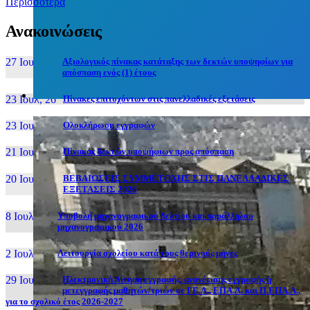
Περισσότερα
Ανακοινώσεις
27 Ιουν, 26
Αξιολογικός πίνακας κατάταξης των δεκτών υποψηφίων για
απόσπαση ενός (1) έτους
23 Ιουλ, 26
Πίνακες επιτυχόντων στις πανελλαδικές εξετάσεις
23 Ιουλ, 26
Ολοκλήρωση εγγραφών
21 Ιουλ, 26
Πίνακας δεκτών υποψήφιων προς απόσπαση
20 Ιουλ, 26
ΒΕΒΑΙΩΣΕΙΣ ΣΥΜΜΕΤΟΧΗΣ ΣΤΙΣ ΠΑΝΕΛΛΑΔΙΚΕΣ
ΕΞΕΤΑΣΕΙΣ 2026
8 Ιουλ, 26
Υποβολή μηχανογραφικού δελτίου και παράλληλου
μηχανογραφικού 2026
2 Ιουλ, 26
Λειτουργία σχολείου κατά τους θερινούς μήνες
29 Ιουν, 26
Ηλεκτρονική Αίτηση εγγραφής, ανανέωσης εγγραφής ή
μετεγγραφής μαθητών/τριών σε ΓΕ.Λ., ΕΠΑ.Λ. και Π.ΕΠΑ.Λ.,
για το σχολικό έτος 2026-2027