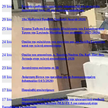
29 Ιουν, 26
Εργασίες μαθητών/-τριών του τμήματος Α4 στο αυτοτελές
λογοτεχνικό έργο «Η πιο πολύτιμη πραμάτεια»
29 Ιουν, 26
10α Μαθητικά Βραβεία YouSmile Awards 2026!
25 Ιουν, 26
Έτησια Έκθεση Εσωτερικής Αξιολόγησης του Εκπαιδευτικού
Έργου της Σχολικής Μονάδας (έτος αναφοράς: 2025-2026)
24 Ιουν, 26
Ομιλία της φιλολόγου του σχολείου μας, κα Χολέβα Ευαγγελία,
κατά την τελετή αποφοίτησης
24 Ιουν, 26
Ομιλία του αποφοίτου, κ. Χιωτίνη Νικήτα, Ομ. Καθ. Παν. Δυτ.
Αττικής στην τελετή αποφοίτησης 2026
23 Ιουν, 26
Δυνατότητα φοίτησης σε ΙΒ
18 Ιουν, 26
Ανάρτηση βίντεο της ημερίδας για τη διαφοροποιημένη
διδασκαλία (14/5/2026)
17 Ιουν, 26
Παραλαβή απολυτήριων
17 Ιουν, 26
Δημιουργία κωδικού ασφαλείας για την ηλεκτρονική υποβολή
Μηχανογραφικού Δελτίου (Μ.Δ.) ΓΕΛ για εισαγωγή στην
Τριτοβάθμια Εκπαίδευση