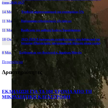
έτους 2026-2027
14 Μαι, 26
Yποβολή μηχανογραφικού για υποψηφίους 5%
11 Μαι, 26
Πρόγραμμα ενδοσχολικών εξετάσεων
11 Μαι, 26
Βράβευση του μαθητή Ιωάννη Χαραλάμπους
18 Οκτ, 25
2025-2026:Επιμόρφωση εκπαιδευτικών στη διδακτική της
Ιστορίας (Πρόσκληση, πρόγραμμα και δήλωση συμμετοχής)
8 Μαι, 26
Συζήτηση με τον βουλευτή κ. Δημήτρη Μάντζο
Περισσότερα
Δραστηριότητες
ΕΚΔΗΛΩΣΗ ΓΙΑ ΤΑ 100 ΧΡΟΝΙΑ ΑΠΟ ΤΗ
ΜΙΚΡΑΣΙΑΤΙΚΗ ΚΑΤΑΣΤΡΟΦΗ