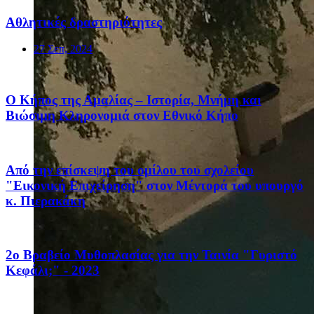
Αθλητικές δραστηριότητες
27 Σεπ, 2024
Ο Κήπος της Αμαλίας – Ιστορία, Μνήμη και
Βιώσιμη Κληρονομιά στον Εθνικό Κήπο
Από την επίσκεψη του ομίλου του σχολείου
"Εικονική Επιχείρηση" στον Μέντορά του υπουργό
κ. Πιερακάκη
2ο Βραβείο Μυθοπλασίας για την Ταινία "Γυριστό
Κεφάλι;" - 2023