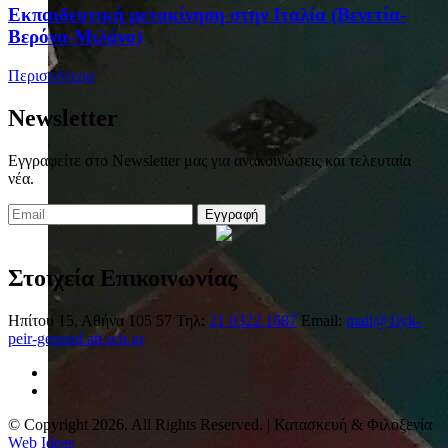
Eκπαιδευτική μετακίνηση στην Ιταλία (Βενετία-
Βερόνα-Μιλάνο)
Περισσότερα
Newsletter
Εγγραφείτε στο Newsletter μας για ανακοινώσεις και τελευταία
νέα.
Εγγραφή
Στοιχεία Επικοινωνίας
Ηπίτου 15, Αθήνα 105 57
Τηλ:
21 0322 1687
Email:
mail@1lyk-
peir-gennad.att.sch.gr
© Copyright 2026. All Rights Reserved. | Κατασκευή & Φιλοξενία
Web Ideas