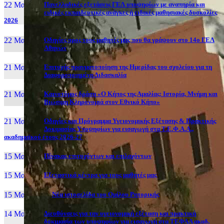
22 Μαι, 26
Πανελλαδικές εξετάσεις ΓΕΛ υποψηφίων με αναπηρία και
ειδικές εκπαιδευτικές ανάγκες ή ειδικές μαθησιακές δυσκολίες
2026
22 Μαι, 26
Οδηγίες προς τους μαθητές μας που θα γράψουν στο 14ο ΓΕΛ
Αθηνών
21 Μαι, 26
Επιτυχής πραγματοποίηση της Ημερίδας του σχολείου για τη
Διαφοροποιημένη Διδασκαλία
21 Μαι, 26
Καινοτόμος δράση «Ο Κήπος της Αμαλίας: Ιστορία, Μνήμη και
Βιώσιμη Κληρονομιά στον Εθνικό Κήπο»
21 Μαι, 26
Οδηγίες και Πρόγραμμα Υγειονομικής Εξέτασης & Πρακτικής
Δοκιμασίας Υποψηφίων για εισαγωγή στα Τ.Ε.Φ.Α.Α.,
ακαδημαϊκού έτους 2026-27
15 Μαι, 26
Πίνακας επιτυχόντων και επιλαχόντων
15 Μαι, 26
Εξεταστικά κέντρα για τους μαθητές μας
15 Μαι, 2026
Νέα ιστοσελίδα του Ομίλου Ρητορικής
14 Μαι, 26
Διευθύνσεις για την υγειονομική εξέταση και πρακτική
δοκιμασία των υποψηφίων για εισαγωγή στα ΤΕΦΑΑ ακαδ.