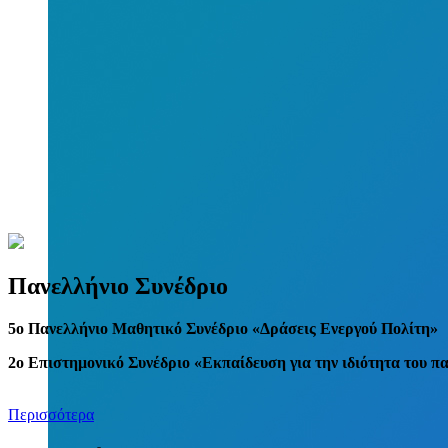
Πανελλήνιο Συνέδριο
5
o
Πανελλήνιο Μαθητικό Συνέδριο «Δράσεις Ενεργού Πολίτη»
2ο Επιστημονικό Συνέδριο «Εκπαίδευση για την ιδιότητα του π
Περισσότερα