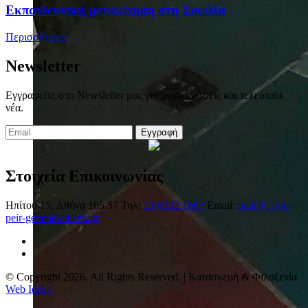
Eκπαιδευτική μετακίνηση στη Σικελία
Περισσότερα
Newsletter
Εγγραφείτε στο Newsletter μας για ανακοινώσεις και τελευταία
νέα.
Εγγραφή
Στοιχεία Επικοινωνίας
Ηπίτου 15, Αθήνα 105 57
Τηλ:
21 0322 1687
Email:
mail@1lyk-
peir-gennad.att.sch.gr
© Copyright 2026. All Rights Reserved. | Κατασκευή & Φιλοξενία
Web Ideas