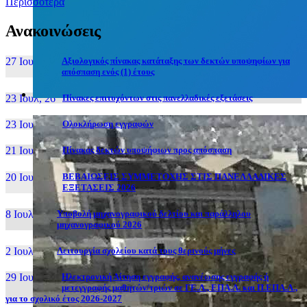
Περισσότερα
Ανακοινώσεις
27 Ιουν, 26
Αξιολογικός πίνακας κατάταξης των δεκτών υποψηφίων για
απόσπαση ενός (1) έτους
23 Ιουλ, 26
Πίνακες επιτυχόντων στις πανελλαδικές εξετάσεις
23 Ιουλ, 26
Ολοκλήρωση εγγραφών
21 Ιουλ, 26
Πίνακας δεκτών υποψήφιων προς απόσπαση
20 Ιουλ, 26
ΒΕΒΑΙΩΣΕΙΣ ΣΥΜΜΕΤΟΧΗΣ ΣΤΙΣ ΠΑΝΕΛΛΑΔΙΚΕΣ
ΕΞΕΤΑΣΕΙΣ 2026
8 Ιουλ, 26
Υποβολή μηχανογραφικού δελτίου και παράλληλου
μηχανογραφικού 2026
2 Ιουλ, 26
Λειτουργία σχολείου κατά τους θερινούς μήνες
29 Ιουν, 26
Ηλεκτρονική Αίτηση εγγραφής, ανανέωσης εγγραφής ή
μετεγγραφής μαθητών/τριών σε ΓΕ.Λ., ΕΠΑ.Λ. και Π.ΕΠΑ.Λ.,
για το σχολικό έτος 2026-2027