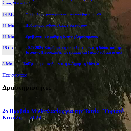
έτους 2026-2027
14 Μαι, 26
Yποβολή μηχανογραφικού για υποψηφίους 5%
11 Μαι, 26
Πρόγραμμα ενδοσχολικών εξετάσεων
11 Μαι, 26
Βράβευση του μαθητή Ιωάννη Χαραλάμπους
18 Οκτ, 25
2025-2026:Επιμόρφωση εκπαιδευτικών στη διδακτική της
Ιστορίας (Πρόσκληση, πρόγραμμα και δήλωση συμμετοχής)
8 Μαι, 26
Συζήτηση με τον βουλευτή κ. Δημήτρη Μάντζο
Περισσότερα
Δραστηριότητες
2ο Βραβείο Μυθοπλασίας για την Ταινία "Γυριστό
Κεφάλι;" - 2023