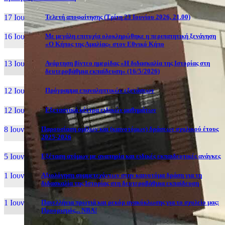
17 Ιουν, 26
Τελετή αποφοίτησης (Τρίτη 23 Ιουνίου 2026, 21.00)
16 Ιουν, 26
Με μεγάλη επιτυχία ολοκληρώθηκε η περιπατητική ξενάγηση
«Ο Κήπος της Αμαλίας» στον Εθνικό Κήπο
13 Ιουν, 26
Ανάρτηση βίντεο ημερίδας «Η διδασκαλία της Ιστορίας στη
δευτεροβάθμια εκπαίδευση» (16/5/2026)
12 Ιουν, 26
Πρόγραμμα επαναληπτικών εξετάσεων
12 Ιουν, 26
Εξεταστικά κέντρα ειδικών μαθημάτων
8 Ιουν, 26
Παρουσίαση ομίλων και (καινοτόμων) δράσεων σχολικού έτους
2025-2026
5 Ιουν, 26
Εξέταση ατόμων με αναπηρία και ειδικές εκπαιδευτικές ανάγκες
1 Ιουν, 26
Αξιολόγηση συμμετεχόντων στην καινοτόμα δράση για τη
διδασκαλία της Ιστορίας στη δευτεροβάθμια εκπαίδευση
1 Ιουν, 26
Πανελλήνια πρωτιά και ρεκόρ ανακύκλωσης για το σχολείο μας:
Προορισμός... NBA!