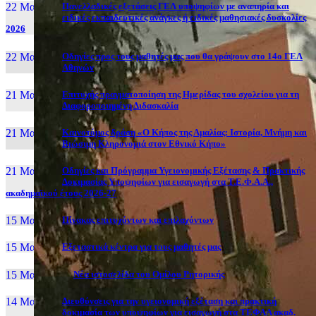
22 Μαι, 26
Πανελλαδικές εξετάσεις ΓΕΛ υποψηφίων με αναπηρία και
ειδικές εκπαιδευτικές ανάγκες ή ειδικές μαθησιακές δυσκολίες
2026
22 Μαι, 26
Οδηγίες προς τους μαθητές μας που θα γράψουν στο 14ο ΓΕΛ
Αθηνών
21 Μαι, 26
Επιτυχής πραγματοποίηση της Ημερίδας του σχολείου για τη
Διαφοροποιημένη Διδασκαλία
21 Μαι, 26
Καινοτόμος δράση «Ο Κήπος της Αμαλίας: Ιστορία, Μνήμη και
Βιώσιμη Κληρονομιά στον Εθνικό Κήπο»
21 Μαι, 26
Οδηγίες και Πρόγραμμα Υγειονομικής Εξέτασης & Πρακτικής
Δοκιμασίας Υποψηφίων για εισαγωγή στα Τ.Ε.Φ.Α.Α.,
ακαδημαϊκού έτους 2026-27
15 Μαι, 26
Πίνακας επιτυχόντων και επιλαχόντων
15 Μαι, 26
Εξεταστικά κέντρα για τους μαθητές μας
15 Μαι, 2026
Νέα ιστοσελίδα του Ομίλου Ρητορικής
14 Μαι, 26
Διευθύνσεις για την υγειονομική εξέταση και πρακτική
δοκιμασία των υποψηφίων για εισαγωγή στα ΤΕΦΑΑ ακαδ.