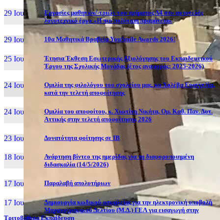
29 Ιουν, 26
Εργασίες μαθητών/-τριών του τμήματος Α4 στο αυτοτελές
λογοτεχνικό έργο «Η πιο πολύτιμη πραμάτεια»
29 Ιουν, 26
10α Μαθητικά Βραβεία YouSmile Awards 2026!
25 Ιουν, 26
Έτησια Έκθεση Εσωτερικής Αξιολόγησης του Εκπαιδευτικού
Έργου της Σχολικής Μονάδας (έτος αναφοράς: 2025-2026)
24 Ιουν, 26
Ομιλία της φιλολόγου του σχολείου μας, κα Χολέβα Ευαγγελία,
κατά την τελετή αποφοίτησης
24 Ιουν, 26
Ομιλία του αποφοίτου, κ. Χιωτίνη Νικήτα, Ομ. Καθ. Παν. Δυτ.
Αττικής στην τελετή αποφοίτησης 2026
23 Ιουν, 26
Δυνατότητα φοίτησης σε ΙΒ
18 Ιουν, 26
Ανάρτηση βίντεο της ημερίδας για τη διαφοροποιημένη
διδασκαλία (14/5/2026)
17 Ιουν, 26
Παραλαβή απολυτήριων
17 Ιουν, 26
Δημιουργία κωδικού ασφαλείας για την ηλεκτρονική υποβολή
Μηχανογραφικού Δελτίου (Μ.Δ.) ΓΕΛ για εισαγωγή στην
Τριτοβάθμια Εκπαίδευση