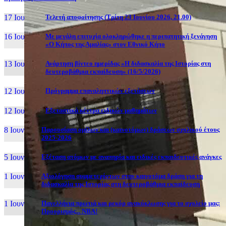
17 Ιουν, 26
Τελετή αποφοίτησης (Τρίτη 23 Ιουνίου 2026, 21.00)
16 Ιουν, 26
Με μεγάλη επιτυχία ολοκληρώθηκε η περιπατητική ξενάγηση
«Ο Κήπος της Αμαλίας» στον Εθνικό Κήπο
13 Ιουν, 26
Ανάρτηση βίντεο ημερίδας «Η διδασκαλία της Ιστορίας στη
δευτεροβάθμια εκπαίδευση» (16/5/2026)
12 Ιουν, 26
Πρόγραμμα επαναληπτικών εξετάσεων
12 Ιουν, 26
Εξεταστικά κέντρα ειδικών μαθημάτων
8 Ιουν, 26
Παρουσίαση ομίλων και (καινοτόμων) δράσεων σχολικού έτους
2025-2026
5 Ιουν, 26
Εξέταση ατόμων με αναπηρία και ειδικές εκπαιδευτικές ανάγκες
1 Ιουν, 26
Αξιολόγηση συμμετεχόντων στην καινοτόμα δράση για τη
διδασκαλία της Ιστορίας στη δευτεροβάθμια εκπαίδευση
1 Ιουν, 26
Πανελλήνια πρωτιά και ρεκόρ ανακύκλωσης για το σχολείο μας:
Προορισμός... NBA!