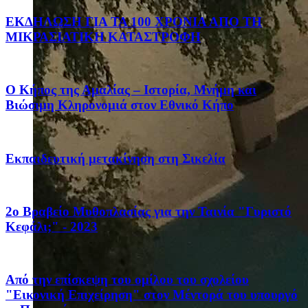
ΕΚΔΗΛΩΣΗ ΓΙΑ ΤΑ 100 ΧΡΟΝΙΑ ΑΠΟ ΤΗ
ΜΙΚΡΑΣΙΑΤΙΚΗ ΚΑΤΑΣΤΡΟΦΗ
Ο Κήπος της Αμαλίας – Ιστορία, Μνήμη και
Βιώσιμη Κληρονομιά στον Εθνικό Κήπο
Eκπαιδευτική μετακίνηση στη Σικελία
2ο Βραβείο Μυθοπλασίας για την Ταινία "Γυριστό
Κεφάλι;" - 2023
Από την επίσκεψη του ομίλου του σχολείου
"Εικονική Επιχείρηση" στον Μέντορά του υπουργό