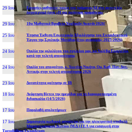
29 Ιουν, 26
Εργασίες μαθητών/-τριών του τμήματος Α4 στο αυτοτελές
λογοτεχνικό έργο «Η πιο πολύτιμη πραμάτεια»
29 Ιουν, 26
10α Μαθητικά Βραβεία YouSmile Awards 2026!
25 Ιουν, 26
Έτησια Έκθεση Εσωτερικής Αξιολόγησης του Εκπαιδευτικού
Έργου της Σχολικής Μονάδας (έτος αναφοράς: 2025-2026)
24 Ιουν, 26
Ομιλία της φιλολόγου του σχολείου μας, κα Χολέβα Ευαγγελία,
κατά την τελετή αποφοίτησης
24 Ιουν, 26
Ομιλία του αποφοίτου, κ. Χιωτίνη Νικήτα, Ομ. Καθ. Παν. Δυτ.
Αττικής στην τελετή αποφοίτησης 2026
23 Ιουν, 26
Δυνατότητα φοίτησης σε ΙΒ
18 Ιουν, 26
Ανάρτηση βίντεο της ημερίδας για τη διαφοροποιημένη
διδασκαλία (14/5/2026)
17 Ιουν, 26
Παραλαβή απολυτήριων
17 Ιουν, 26
Δημιουργία κωδικού ασφαλείας για την ηλεκτρονική υποβολή
Μηχανογραφικού Δελτίου (Μ.Δ.) ΓΕΛ για εισαγωγή στην
Τριτοβάθμια Εκπαίδευση