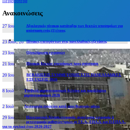
Περισσότερα
Ανακοινώσεις
27 Ιουν, 26
Αξιολογικός πίνακας κατάταξης των δεκτών υποψηφίων για
απόσπαση ενός (1) έτους
23 Ιουλ, 26
Πίνακες επιτυχόντων στις πανελλαδικές εξετάσεις
23 Ιουλ, 26
Ολοκλήρωση εγγραφών
21 Ιουλ, 26
Πίνακας δεκτών υποψήφιων προς απόσπαση
20 Ιουλ, 26
ΒΕΒΑΙΩΣΕΙΣ ΣΥΜΜΕΤΟΧΗΣ ΣΤΙΣ ΠΑΝΕΛΛΑΔΙΚΕΣ
ΕΞΕΤΑΣΕΙΣ 2026
8 Ιουλ, 26
Υποβολή μηχανογραφικού δελτίου και παράλληλου
μηχανογραφικού 2026
2 Ιουλ, 26
Λειτουργία σχολείου κατά τους θερινούς μήνες
29 Ιουν, 26
Ηλεκτρονική Αίτηση εγγραφής, ανανέωσης εγγραφής ή
μετεγγραφής μαθητών/τριών σε ΓΕ.Λ., ΕΠΑ.Λ. και Π.ΕΠΑ.Λ.,
για το σχολικό έτος 2026-2027