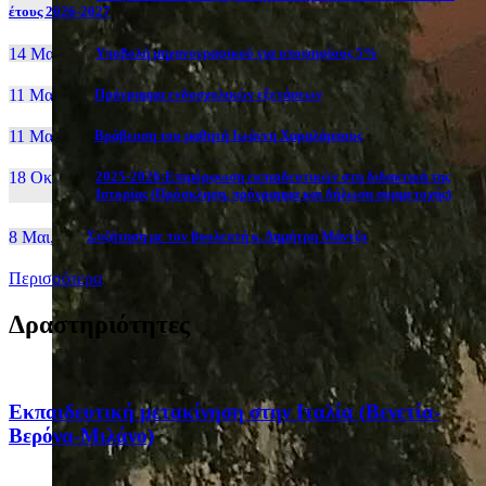
έτους 2026-2027
14 Μαι, 26
Yποβολή μηχανογραφικού για υποψηφίους 5%
11 Μαι, 26
Πρόγραμμα ενδοσχολικών εξετάσεων
11 Μαι, 26
Βράβευση του μαθητή Ιωάννη Χαραλάμπους
18 Οκτ, 25
2025-2026:Επιμόρφωση εκπαιδευτικών στη διδακτική της
Ιστορίας (Πρόσκληση, πρόγραμμα και δήλωση συμμετοχής)
8 Μαι, 26
Συζήτηση με τον βουλευτή κ. Δημήτρη Μάντζο
Περισσότερα
Δραστηριότητες
Eκπαιδευτική μετακίνηση στην Ιταλία (Βενετία-
Βερόνα-Μιλάνο)