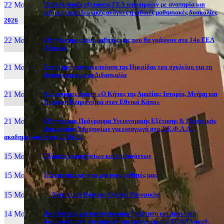
22 Μαι, 26
Πανελλαδικές εξετάσεις ΓΕΛ υποψηφίων με αναπηρία και
ειδικές εκπαιδευτικές ανάγκες ή ειδικές μαθησιακές δυσκολίες
2026
22 Μαι, 26
Οδηγίες προς τους μαθητές μας που θα γράψουν στο 14ο ΓΕΛ
Αθηνών
21 Μαι, 26
Επιτυχής πραγματοποίηση της Ημερίδας του σχολείου για τη
Διαφοροποιημένη Διδασκαλία
21 Μαι, 26
Καινοτόμος δράση «Ο Κήπος της Αμαλίας: Ιστορία, Μνήμη και
Βιώσιμη Κληρονομιά στον Εθνικό Κήπο»
21 Μαι, 26
Οδηγίες και Πρόγραμμα Υγειονομικής Εξέτασης & Πρακτικής
Δοκιμασίας Υποψηφίων για εισαγωγή στα Τ.Ε.Φ.Α.Α.,
ακαδημαϊκού έτους 2026-27
15 Μαι, 26
Πίνακας επιτυχόντων και επιλαχόντων
15 Μαι, 26
Εξεταστικά κέντρα για τους μαθητές μας
15 Μαι, 2026
Νέα ιστοσελίδα του Ομίλου Ρητορικής
14 Μαι, 26
Διευθύνσεις για την υγειονομική εξέταση και πρακτική
δοκιμασία των υποψηφίων για εισαγωγή στα ΤΕΦΑΑ ακαδ.