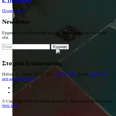
κ. Πιερακάκη
Περισσότερα
Newsletter
Εγγραφείτε στο Newsletter μας για ανακοινώσεις και τελευταία
νέα.
Εγγραφή
Στοιχεία Επικοινωνίας
Ηπίτου 15, Αθήνα 105 57
Τηλ:
21 0322 1687
Email:
mail@1lyk-
peir-gennad.att.sch.gr
© Copyright 2026. All Rights Reserved. | Κατασκευή & Φιλοξενία
Web Ideas