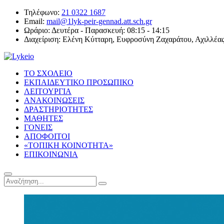
Τηλέφωνο:
21 0322 1687
Email:
mail@1lyk-peir-gennad.att.sch.gr
Ωράριο:
Δευτέρα - Παρασκευή: 08:15 - 14:15
Διαχείριση:
Ελένη Κύτταρη, Ευφροσύνη Ζαχαράτου, Αχιλλέα
ΤΟ ΣΧΟΛΕΙΟ
ΕΚΠΑΙΔΕΥΤΙΚΟ ΠΡΟΣΩΠΙΚΟ
ΛΕΙΤΟΥΡΓΙΑ
ΑΝΑΚΟΙΝΩΣΕΙΣ
ΔΡΑΣΤΗΡΙΟΤΗΤΕΣ
ΜΑΘΗΤΕΣ
ΓΟΝΕΙΣ
ΑΠΟΦΟΙΤΟΙ
«ΤΟΠΙΚΗ ΚΟΙΝΟΤΗΤΑ»
ΕΠΙΚΟΙΝΩΝΙΑ