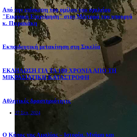
Από την επίσκεψη του ομίλου του σχολείου
"Εικονική Επιχείρηση" στον Μέντορά του υπουργό
κ. Πιερακάκη
Eκπαιδευτική μετακίνηση στη Σικελία
ΕΚΔΗΛΩΣΗ ΓΙΑ ΤΑ 100 ΧΡΟΝΙΑ ΑΠΟ ΤΗ
ΜΙΚΡΑΣΙΑΤΙΚΗ ΚΑΤΑΣΤΡΟΦΗ
Αθλητικές δραστηριότητες
27 Σεπ, 2024
Ο Κήπος της Αμαλίας – Ιστορία, Μνήμη και