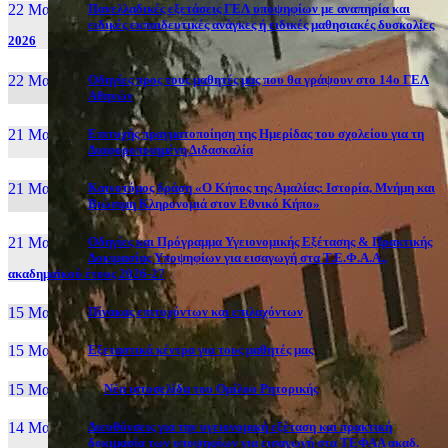
22 Μαι, 26
Πανελλαδικές εξετάσεις ΓΕΛ υποψηφίων με αναπηρία και
ειδικές εκπαιδευτικές ανάγκες ή ειδικές μαθησιακές δυσκολίες
2026
22 Μαι, 26
Οδηγίες προς τους μαθητές μας που θα γράψουν στο 14ο ΓΕΛ
Αθηνών
21 Μαι, 26
Επιτυχής πραγματοποίηση της Ημερίδας του σχολείου για τη
Διαφοροποιημένη Διδασκαλία
21 Μαι, 26
Καινοτόμος δράση «Ο Κήπος της Αμαλίας: Ιστορία, Μνήμη και
Βιώσιμη Κληρονομιά στον Εθνικό Κήπο»
21 Μαι, 26
Οδηγίες και Πρόγραμμα Υγειονομικής Εξέτασης & Πρακτικής
Δοκιμασίας Υποψηφίων για εισαγωγή στα Τ.Ε.Φ.Α.Α.,
ακαδημαϊκού έτους 2026-27
15 Μαι, 26
Πίνακας επιτυχόντων και επιλαχόντων
15 Μαι, 26
Εξεταστικά κέντρα για τους μαθητές μας
15 Μαι, 2026
Νέα ιστοσελίδα του Ομίλου Ρητορικής
14 Μαι, 26
Διευθύνσεις για την υγειονομική εξέταση και πρακτική
δοκιμασία των υποψηφίων για εισαγωγή στα ΤΕΦΑΑ ακαδ.