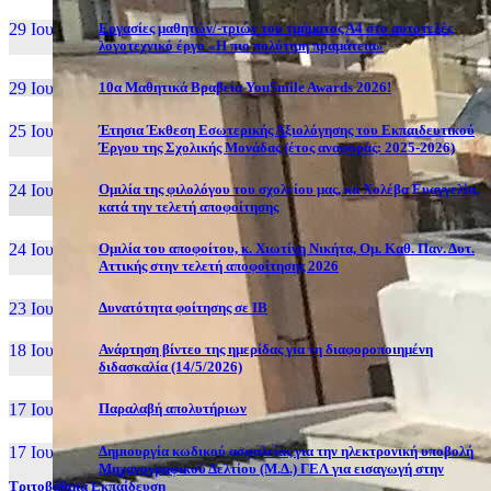
29 Ιουν, 26
Εργασίες μαθητών/-τριών του τμήματος Α4 στο αυτοτελές
λογοτεχνικό έργο «Η πιο πολύτιμη πραμάτεια»
29 Ιουν, 26
10α Μαθητικά Βραβεία YouSmile Awards 2026!
25 Ιουν, 26
Έτησια Έκθεση Εσωτερικής Αξιολόγησης του Εκπαιδευτικού
Έργου της Σχολικής Μονάδας (έτος αναφοράς: 2025-2026)
24 Ιουν, 26
Ομιλία της φιλολόγου του σχολείου μας, κα Χολέβα Ευαγγελία,
κατά την τελετή αποφοίτησης
24 Ιουν, 26
Ομιλία του αποφοίτου, κ. Χιωτίνη Νικήτα, Ομ. Καθ. Παν. Δυτ.
Αττικής στην τελετή αποφοίτησης 2026
23 Ιουν, 26
Δυνατότητα φοίτησης σε ΙΒ
18 Ιουν, 26
Ανάρτηση βίντεο της ημερίδας για τη διαφοροποιημένη
διδασκαλία (14/5/2026)
17 Ιουν, 26
Παραλαβή απολυτήριων
17 Ιουν, 26
Δημιουργία κωδικού ασφαλείας για την ηλεκτρονική υποβολή
Μηχανογραφικού Δελτίου (Μ.Δ.) ΓΕΛ για εισαγωγή στην
Τριτοβάθμια Εκπαίδευση