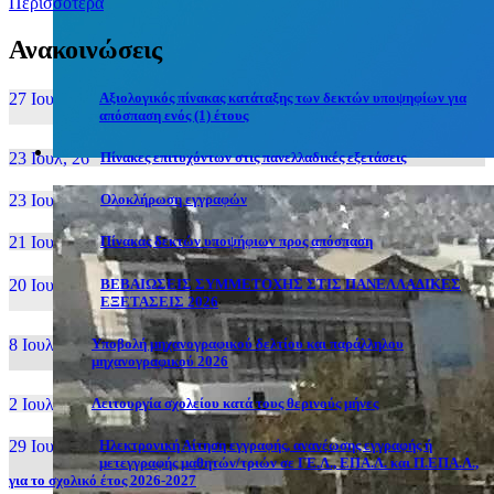
Περισσότερα
Ανακοινώσεις
27 Ιουν, 26
Αξιολογικός πίνακας κατάταξης των δεκτών υποψηφίων για
απόσπαση ενός (1) έτους
23 Ιουλ, 26
Πίνακες επιτυχόντων στις πανελλαδικές εξετάσεις
23 Ιουλ, 26
Ολοκλήρωση εγγραφών
21 Ιουλ, 26
Πίνακας δεκτών υποψήφιων προς απόσπαση
20 Ιουλ, 26
ΒΕΒΑΙΩΣΕΙΣ ΣΥΜΜΕΤΟΧΗΣ ΣΤΙΣ ΠΑΝΕΛΛΑΔΙΚΕΣ
ΕΞΕΤΑΣΕΙΣ 2026
8 Ιουλ, 26
Υποβολή μηχανογραφικού δελτίου και παράλληλου
μηχανογραφικού 2026
2 Ιουλ, 26
Λειτουργία σχολείου κατά τους θερινούς μήνες
29 Ιουν, 26
Ηλεκτρονική Αίτηση εγγραφής, ανανέωσης εγγραφής ή
μετεγγραφής μαθητών/τριών σε ΓΕ.Λ., ΕΠΑ.Λ. και Π.ΕΠΑ.Λ.,
για το σχολικό έτος 2026-2027