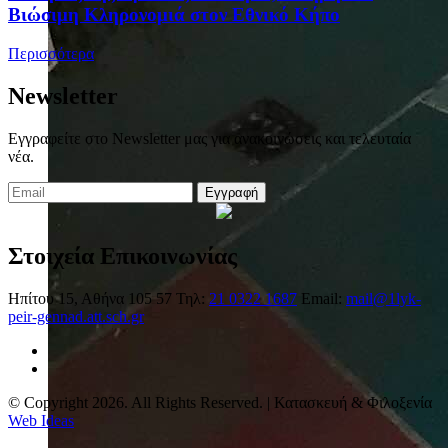
Βιώσιμη Κληρονομιά στον Εθνικό Κήπο
Περισσότερα
Newsletter
Εγγραφείτε στο Newsletter μας για ανακοινώσεις και τελευταία
νέα.
Εγγραφή
Στοιχεία Επικοινωνίας
Ηπίτου 15, Αθήνα 105 57
Τηλ:
21 0322 1687
Email:
mail@1lyk-
peir-gennad.att.sch.gr
© Copyright 2026. All Rights Reserved. | Κατασκευή & Φιλοξενία
Web Ideas