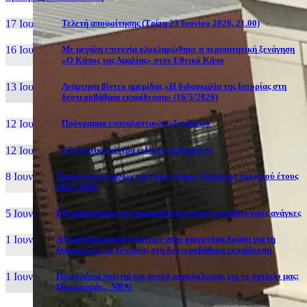
17 Ιουν, 26
Τελετή αποφοίτησης (Τρίτη 23 Ιουνίου 2026, 21.00)
16 Ιουν, 26
Με μεγάλη επιτυχία ολοκληρώθηκε η περιπατητική ξενάγηση
«Ο Κήπος της Αμαλίας» στον Εθνικό Κήπο
13 Ιουν, 26
Ανάρτηση βίντεο ημερίδας «Η διδασκαλία της Ιστορίας στη
δευτεροβάθμια εκπαίδευση» (16/5/2026)
12 Ιουν, 26
Πρόγραμμα επαναληπτικών εξετάσεων
12 Ιουν, 26
Εξεταστικά κέντρα ειδικών μαθημάτων
8 Ιουν, 26
Παρουσίαση ομίλων και (καινοτόμων) δράσεων σχολικού έτους
2025-2026
5 Ιουν, 26
Εξέταση ατόμων με αναπηρία και ειδικές εκπαιδευτικές ανάγκες
1 Ιουν, 26
Αξιολόγηση συμμετεχόντων στην καινοτόμα δράση για τη
διδασκαλία της Ιστορίας στη δευτεροβάθμια εκπαίδευση
1 Ιουν, 26
Πανελλήνια πρωτιά και ρεκόρ ανακύκλωσης για το σχολείο μας:
Προορισμός... NBA!