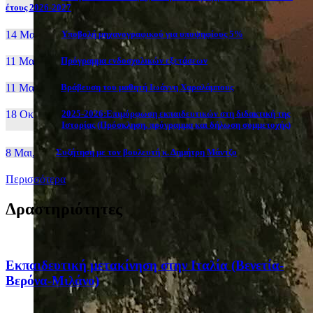
έτους 2026-2027
14 Μαι, 26
Yποβολή μηχανογραφικού για υποψηφίους 5%
11 Μαι, 26
Πρόγραμμα ενδοσχολικών εξετάσεων
11 Μαι, 26
Βράβευση του μαθητή Ιωάννη Χαραλάμπους
18 Οκτ, 25
2025-2026:Επιμόρφωση εκπαιδευτικών στη διδακτική της
Ιστορίας (Πρόσκληση, πρόγραμμα και δήλωση συμμετοχής)
8 Μαι, 26
Συζήτηση με τον βουλευτή κ. Δημήτρη Μάντζο
Περισσότερα
Δραστηριότητες
Eκπαιδευτική μετακίνηση στην Ιταλία (Βενετία-
Βερόνα-Μιλάνο)