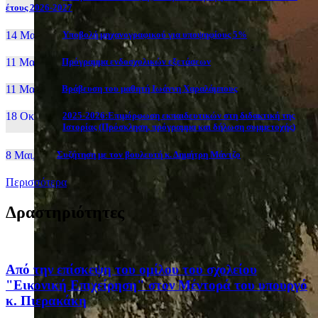
έτους 2026-2027
14 Μαι, 26
Yποβολή μηχανογραφικού για υποψηφίους 5%
11 Μαι, 26
Πρόγραμμα ενδοσχολικών εξετάσεων
11 Μαι, 26
Βράβευση του μαθητή Ιωάννη Χαραλάμπους
18 Οκτ, 25
2025-2026:Επιμόρφωση εκπαιδευτικών στη διδακτική της
Ιστορίας (Πρόσκληση, πρόγραμμα και δήλωση συμμετοχής)
8 Μαι, 26
Συζήτηση με τον βουλευτή κ. Δημήτρη Μάντζο
Περισσότερα
Δραστηριότητες
Από την επίσκεψη του ομίλου του σχολείου
"Εικονική Επιχείρηση" στον Μέντορά του υπουργό
κ. Πιερακάκη