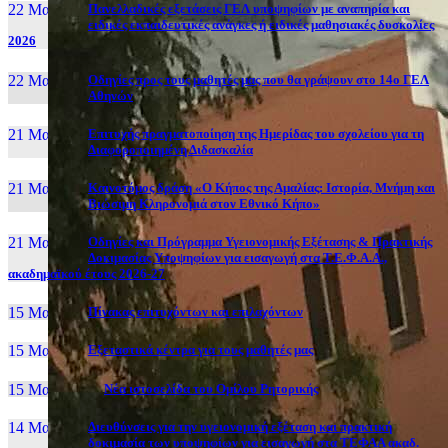
22 Μαι, 26
Πανελλαδικές εξετάσεις ΓΕΛ υποψηφίων με αναπηρία και
ειδικές εκπαιδευτικές ανάγκες ή ειδικές μαθησιακές δυσκολίες
2026
22 Μαι, 26
Οδηγίες προς τους μαθητές μας που θα γράψουν στο 14ο ΓΕΛ
Αθηνών
21 Μαι, 26
Επιτυχής πραγματοποίηση της Ημερίδας του σχολείου για τη
Διαφοροποιημένη Διδασκαλία
21 Μαι, 26
Καινοτόμος δράση «Ο Κήπος της Αμαλίας: Ιστορία, Μνήμη και
Βιώσιμη Κληρονομιά στον Εθνικό Κήπο»
21 Μαι, 26
Οδηγίες και Πρόγραμμα Υγειονομικής Εξέτασης & Πρακτικής
Δοκιμασίας Υποψηφίων για εισαγωγή στα Τ.Ε.Φ.Α.Α.,
ακαδημαϊκού έτους 2026-27
15 Μαι, 26
Πίνακας επιτυχόντων και επιλαχόντων
15 Μαι, 26
Εξεταστικά κέντρα για τους μαθητές μας
15 Μαι, 2026
Νέα ιστοσελίδα του Ομίλου Ρητορικής
14 Μαι, 26
Διευθύνσεις για την υγειονομική εξέταση και πρακτική
δοκιμασία των υποψηφίων για εισαγωγή στα ΤΕΦΑΑ ακαδ.