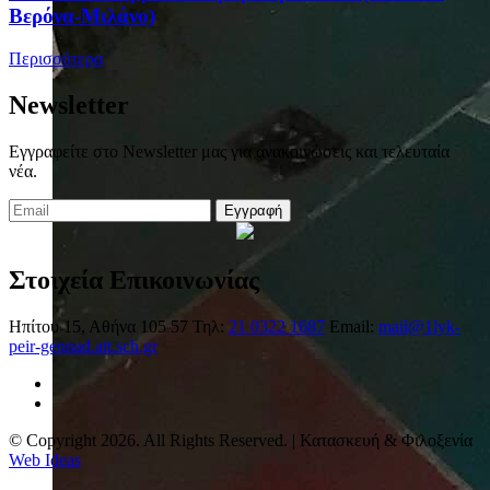
Βερόνα-Μιλάνο)
Περισσότερα
Newsletter
Εγγραφείτε στο Newsletter μας για ανακοινώσεις και τελευταία
νέα.
Εγγραφή
Στοιχεία Επικοινωνίας
Ηπίτου 15, Αθήνα 105 57
Τηλ:
21 0322 1687
Email:
mail@1lyk-
peir-gennad.att.sch.gr
© Copyright 2026. All Rights Reserved. | Κατασκευή & Φιλοξενία
Web Ideas