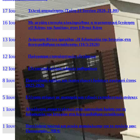
17 Ιουν, 26
Τελετή αποφοίτησης (Τρίτη 23 Ιουνίου 2026, 21.00)
16 Ιουν, 26
Με μεγάλη επιτυχία ολοκληρώθηκε η περιπατητική ξενάγηση
«Ο Κήπος της Αμαλίας» στον Εθνικό Κήπο
13 Ιουν, 26
Ανάρτηση βίντεο ημερίδας «Η διδασκαλία της Ιστορίας στη
δευτεροβάθμια εκπαίδευση» (16/5/2026)
12 Ιουν, 26
Πρόγραμμα επαναληπτικών εξετάσεων
12 Ιουν, 26
Εξεταστικά κέντρα ειδικών μαθημάτων
8 Ιουν, 26
Παρουσίαση ομίλων και (καινοτόμων) δράσεων σχολικού έτους
2025-2026
5 Ιουν, 26
Εξέταση ατόμων με αναπηρία και ειδικές εκπαιδευτικές ανάγκες
1 Ιουν, 26
Αξιολόγηση συμμετεχόντων στην καινοτόμα δράση για τη
διδασκαλία της Ιστορίας στη δευτεροβάθμια εκπαίδευση
1 Ιουν, 26
Πανελλήνια πρωτιά και ρεκόρ ανακύκλωσης για το σχολείο μας:
Προορισμός... NBA!