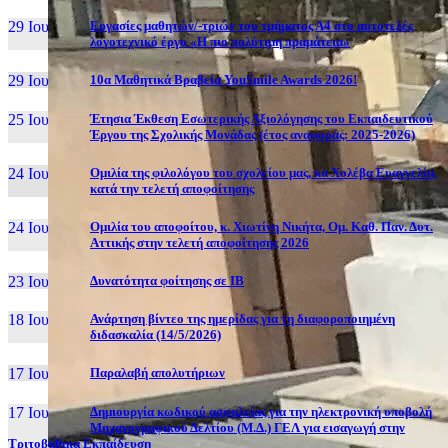
29 Ιουν, 26
Εργασίες μαθητών/-τριών του τμήματος Α4 στο αυτοτελές
λογοτεχνικό έργο «Η πιο πολύτιμη πραμάτεια»
29 Ιουν, 26
10α Μαθητικά Βραβεία YouSmile Awards 2026!
25 Ιουν, 26
Έτησια Έκθεση Εσωτερικής Αξιολόγησης του Εκπαιδευτικού
Έργου της Σχολικής Μονάδας (έτος αναφοράς: 2025-2026)
24 Ιουν, 26
Ομιλία της φιλολόγου του σχολείου μας, κα Χολέβα Ευαγγελία,
κατά την τελετή αποφοίτησης
24 Ιουν, 26
Ομιλία του αποφοίτου, κ. Χιωτίνη Νικήτα, Ομ. Καθ. Παν. Δυτ.
Αττικής στην τελετή αποφοίτησης 2026
23 Ιουν, 26
Δυνατότητα φοίτησης σε ΙΒ
18 Ιουν, 26
Ανάρτηση βίντεο της ημερίδας για τη διαφοροποιημένη
διδασκαλία (14/5/2026)
17 Ιουν, 26
Παραλαβή απολυτήριων
17 Ιουν, 26
Δημιουργία κωδικού ασφαλείας για την ηλεκτρονική υποβολή
Μηχανογραφικού Δελτίου (Μ.Δ.) ΓΕΛ για εισαγωγή στην
Τριτοβάθμια Εκπαίδευση