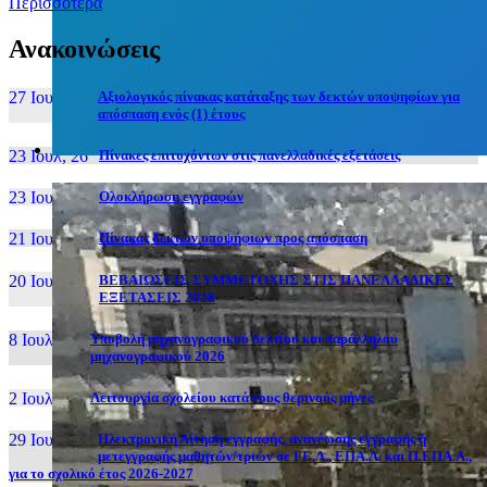
Περισσότερα
Ανακοινώσεις
27 Ιουν, 26
Αξιολογικός πίνακας κατάταξης των δεκτών υποψηφίων για
απόσπαση ενός (1) έτους
23 Ιουλ, 26
Πίνακες επιτυχόντων στις πανελλαδικές εξετάσεις
23 Ιουλ, 26
Ολοκλήρωση εγγραφών
21 Ιουλ, 26
Πίνακας δεκτών υποψήφιων προς απόσπαση
20 Ιουλ, 26
ΒΕΒΑΙΩΣΕΙΣ ΣΥΜΜΕΤΟΧΗΣ ΣΤΙΣ ΠΑΝΕΛΛΑΔΙΚΕΣ
ΕΞΕΤΑΣΕΙΣ 2026
8 Ιουλ, 26
Υποβολή μηχανογραφικού δελτίου και παράλληλου
μηχανογραφικού 2026
2 Ιουλ, 26
Λειτουργία σχολείου κατά τους θερινούς μήνες
29 Ιουν, 26
Ηλεκτρονική Αίτηση εγγραφής, ανανέωσης εγγραφής ή
μετεγγραφής μαθητών/τριών σε ΓΕ.Λ., ΕΠΑ.Λ. και Π.ΕΠΑ.Λ.,
για το σχολικό έτος 2026-2027