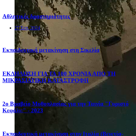
Αθλητικές δραστηριότητες
27 Σεπ, 2024
Eκπαιδευτική μετακίνηση στη Σικελία
ΕΚΔΗΛΩΣΗ ΓΙΑ ΤΑ 100 ΧΡΟΝΙΑ ΑΠΟ ΤΗ
ΜΙΚΡΑΣΙΑΤΙΚΗ ΚΑΤΑΣΤΡΟΦΗ
2ο Βραβείο Μυθοπλασίας για την Ταινία "Γυριστό
Κεφάλι;" - 2023
Eκπαιδευτική μετακίνηση στην Ιταλία (Βενετία-