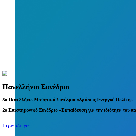
Πανελλήνιο Συνέδριο
5
o
Πανελλήνιο Μαθητικό Συνέδριο «Δράσεις Ενεργού Πολίτη»
2ο Επιστημονικό Συνέδριο «Εκπαίδευση για την ιδιότητα του π
Περισσότερα