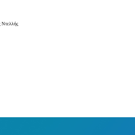
ς Ντελλής