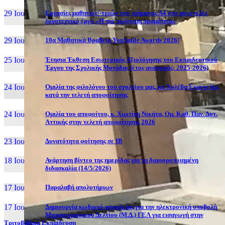
29 Ιουν, 26
Εργασίες μαθητών/-τριών του τμήματος Α4 στο αυτοτελές
λογοτεχνικό έργο «Η πιο πολύτιμη πραμάτεια»
29 Ιουν, 26
10α Μαθητικά Βραβεία YouSmile Awards 2026!
25 Ιουν, 26
Έτησια Έκθεση Εσωτερικής Αξιολόγησης του Εκπαιδευτικού
Έργου της Σχολικής Μονάδας (έτος αναφοράς: 2025-2026)
24 Ιουν, 26
Ομιλία της φιλολόγου του σχολείου μας, κα Χολέβα Ευαγγελία,
κατά την τελετή αποφοίτησης
24 Ιουν, 26
Ομιλία του αποφοίτου, κ. Χιωτίνη Νικήτα, Ομ. Καθ. Παν. Δυτ.
Αττικής στην τελετή αποφοίτησης 2026
23 Ιουν, 26
Δυνατότητα φοίτησης σε ΙΒ
18 Ιουν, 26
Ανάρτηση βίντεο της ημερίδας για τη διαφοροποιημένη
διδασκαλία (14/5/2026)
17 Ιουν, 26
Παραλαβή απολυτήριων
17 Ιουν, 26
Δημιουργία κωδικού ασφαλείας για την ηλεκτρονική υποβολή
Μηχανογραφικού Δελτίου (Μ.Δ.) ΓΕΛ για εισαγωγή στην
Τριτοβάθμια Εκπαίδευση