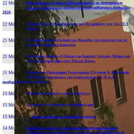
22 Μαι, 26
Πανελλαδικές εξετάσεις ΓΕΛ υποψηφίων με αναπηρία και
ειδικές εκπαιδευτικές ανάγκες ή ειδικές μαθησιακές δυσκολίες
2026
22 Μαι, 26
Οδηγίες προς τους μαθητές μας που θα γράψουν στο 14ο ΓΕΛ
Αθηνών
21 Μαι, 26
Επιτυχής πραγματοποίηση της Ημερίδας του σχολείου για τη
Διαφοροποιημένη Διδασκαλία
21 Μαι, 26
Καινοτόμος δράση «Ο Κήπος της Αμαλίας: Ιστορία, Μνήμη και
Βιώσιμη Κληρονομιά στον Εθνικό Κήπο»
21 Μαι, 26
Οδηγίες και Πρόγραμμα Υγειονομικής Εξέτασης & Πρακτικής
Δοκιμασίας Υποψηφίων για εισαγωγή στα Τ.Ε.Φ.Α.Α.,
ακαδημαϊκού έτους 2026-27
15 Μαι, 26
Πίνακας επιτυχόντων και επιλαχόντων
15 Μαι, 26
Εξεταστικά κέντρα για τους μαθητές μας
15 Μαι, 2026
Νέα ιστοσελίδα του Ομίλου Ρητορικής
14 Μαι, 26
Διευθύνσεις για την υγειονομική εξέταση και πρακτική
δοκιμασία των υποψηφίων για εισαγωγή στα ΤΕΦΑΑ ακαδ.