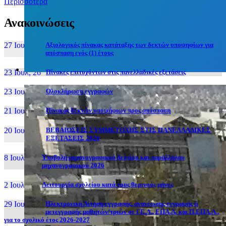
Περισσότερα
Ανακοινώσεις
27 Ιουν, 26
Αξιολογικός πίνακας κατάταξης των δεκτών υποψηφίων για
απόσπαση ενός (1) έτους
23 Ιουλ, 26
Πίνακες επιτυχόντων στις πανελλαδικές εξετάσεις
23 Ιουλ, 26
Ολοκλήρωση εγγραφών
21 Ιουλ, 26
Πίνακας δεκτών υποψήφιων προς απόσπαση
20 Ιουλ, 26
ΒΕΒΑΙΩΣΕΙΣ ΣΥΜΜΕΤΟΧΗΣ ΣΤΙΣ ΠΑΝΕΛΛΑΔΙΚΕΣ
ΕΞΕΤΑΣΕΙΣ 2026
8 Ιουλ, 26
Υποβολή μηχανογραφικού δελτίου και παράλληλου
μηχανογραφικού 2026
2 Ιουλ, 26
Λειτουργία σχολείου κατά τους θερινούς μήνες
29 Ιουν, 26
Ηλεκτρονική Αίτηση εγγραφής, ανανέωσης εγγραφής ή
μετεγγραφής μαθητών/τριών σε ΓΕ.Λ., ΕΠΑ.Λ. και Π.ΕΠΑ.Λ.,
για το σχολικό έτος 2026-2027