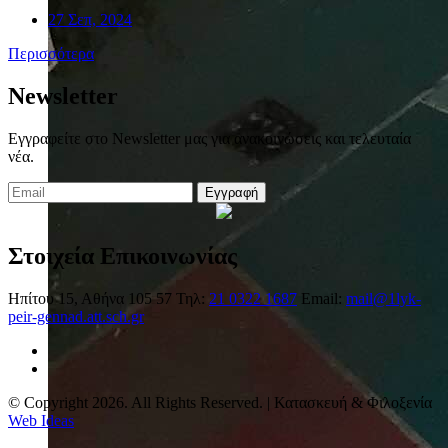
27 Σεπ, 2024
Περισσότερα
Newsletter
Εγγραφείτε στο Newsletter μας για ανακοινώσεις και τελευταία
νέα.
Εγγραφή
Στοιχεία Επικοινωνίας
Ηπίτου 15, Αθήνα 105 57
Τηλ:
21 0322 1687
Email:
mail@1lyk-
peir-gennad.att.sch.gr
© Copyright 2026. All Rights Reserved. | Κατασκευή & Φιλοξενία
Web Ideas