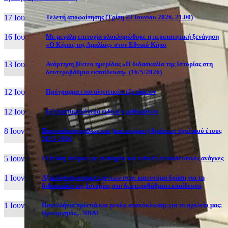
17 Ιουν, 26
Τελετή αποφοίτησης (Τρίτη 23 Ιουνίου 2026, 21.00)
16 Ιουν, 26
Με μεγάλη επιτυχία ολοκληρώθηκε η περιπατητική ξενάγηση
«Ο Κήπος της Αμαλίας» στον Εθνικό Κήπο
13 Ιουν, 26
Ανάρτηση βίντεο ημερίδας «Η διδασκαλία της Ιστορίας στη
δευτεροβάθμια εκπαίδευση» (16/5/2026)
12 Ιουν, 26
Πρόγραμμα επαναληπτικών εξετάσεων
12 Ιουν, 26
Εξεταστικά κέντρα ειδικών μαθημάτων
8 Ιουν, 26
Παρουσίαση ομίλων και (καινοτόμων) δράσεων σχολικού έτους
2025-2026
5 Ιουν, 26
Εξέταση ατόμων με αναπηρία και ειδικές εκπαιδευτικές ανάγκες
1 Ιουν, 26
Αξιολόγηση συμμετεχόντων στην καινοτόμα δράση για τη
διδασκαλία της Ιστορίας στη δευτεροβάθμια εκπαίδευση
1 Ιουν, 26
Πανελλήνια πρωτιά και ρεκόρ ανακύκλωσης για το σχολείο μας:
Προορισμός... NBA!