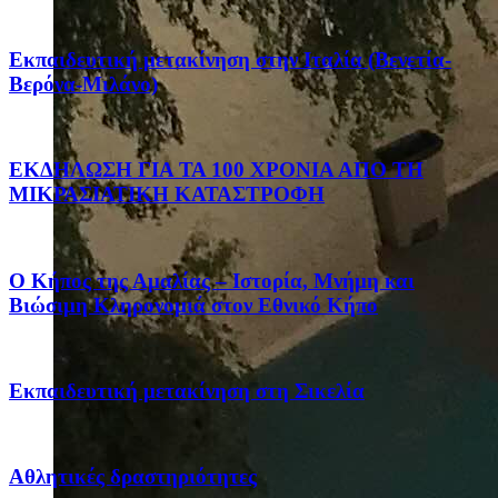
Eκπαιδευτική μετακίνηση στην Ιταλία (Βενετία-
Βερόνα-Μιλάνο)
ΕΚΔΗΛΩΣΗ ΓΙΑ ΤΑ 100 ΧΡΟΝΙΑ ΑΠΟ ΤΗ
ΜΙΚΡΑΣΙΑΤΙΚΗ ΚΑΤΑΣΤΡΟΦΗ
Ο Κήπος της Αμαλίας – Ιστορία, Μνήμη και
Βιώσιμη Κληρονομιά στον Εθνικό Κήπο
Eκπαιδευτική μετακίνηση στη Σικελία
Αθλητικές δραστηριότητες