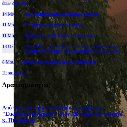
έτους 2026-2027
14 Μαι, 26
Yποβολή μηχανογραφικού για υποψηφίους 5%
11 Μαι, 26
Πρόγραμμα ενδοσχολικών εξετάσεων
11 Μαι, 26
Βράβευση του μαθητή Ιωάννη Χαραλάμπους
18 Οκτ, 25
2025-2026:Επιμόρφωση εκπαιδευτικών στη διδακτική της
Ιστορίας (Πρόσκληση, πρόγραμμα και δήλωση συμμετοχής)
8 Μαι, 26
Συζήτηση με τον βουλευτή κ. Δημήτρη Μάντζο
Περισσότερα
Δραστηριότητες
Από την επίσκεψη του ομίλου του σχολείου
"Εικονική Επιχείρηση" στον Μέντορά του υπουργό
κ. Πιερακάκη