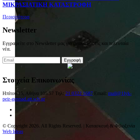
ΜΙΚΡΑΣΙΑΤΙΚΗ ΚΑΤΑΣΤΡΟΦΗ
Περισσότερα
Newsletter
Εγγραφείτε στο Newsletter μας για ανακοινώσεις και τελευταία
νέα.
Εγγραφή
Στοιχεία Επικοινωνίας
Ηπίτου 15, Αθήνα 105 57
Τηλ:
21 0322 1687
Email:
mail@1lyk-
peir-gennad.att.sch.gr
© Copyright 2026. All Rights Reserved. | Κατασκευή & Φιλοξενία
Web Ideas