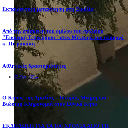
Eκπαιδευτική μετακίνηση στη Σικελία
Από την επίσκεψη του ομίλου του σχολείου
"Εικονική Επιχείρηση" στον Μέντορά του υπουργό
κ. Πιερακάκη
Αθλητικές δραστηριότητες
27 Σεπ, 2024
Ο Κήπος της Αμαλίας – Ιστορία, Μνήμη και
Βιώσιμη Κληρονομιά στον Εθνικό Κήπο
ΕΚΔΗΛΩΣΗ ΓΙΑ ΤΑ 100 ΧΡΟΝΙΑ ΑΠΟ ΤΗ