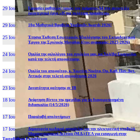
29 Ιουν, 26
Εργασίες μαθητών/-τριών του τμήματος Α4 στο αυτοτελές
λογοτεχνικό έργο «Η πιο πολύτιμη πραμάτεια»
29 Ιουν, 26
10α Μαθητικά Βραβεία YouSmile Awards 2026!
25 Ιουν, 26
Έτησια Έκθεση Εσωτερικής Αξιολόγησης του Εκπαιδευτικού
Έργου της Σχολικής Μονάδας (έτος αναφοράς: 2025-2026)
24 Ιουν, 26
Ομιλία της φιλολόγου του σχολείου μας, κα Χολέβα Ευαγγελία,
κατά την τελετή αποφοίτησης
24 Ιουν, 26
Ομιλία του αποφοίτου, κ. Χιωτίνη Νικήτα, Ομ. Καθ. Παν. Δυτ.
Αττικής στην τελετή αποφοίτησης 2026
23 Ιουν, 26
Δυνατότητα φοίτησης σε ΙΒ
18 Ιουν, 26
Ανάρτηση βίντεο της ημερίδας για τη διαφοροποιημένη
διδασκαλία (14/5/2026)
17 Ιουν, 26
Παραλαβή απολυτήριων
17 Ιουν, 26
Δημιουργία κωδικού ασφαλείας για την ηλεκτρονική υποβολή
Μηχανογραφικού Δελτίου (Μ.Δ.) ΓΕΛ για εισαγωγή στην
Τριτοβάθμια Εκπαίδευση