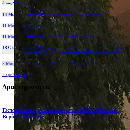
έτους 2026-2027
14 Μαι, 26
Yποβολή μηχανογραφικού για υποψηφίους 5%
11 Μαι, 26
Πρόγραμμα ενδοσχολικών εξετάσεων
11 Μαι, 26
Βράβευση του μαθητή Ιωάννη Χαραλάμπους
18 Οκτ, 25
2025-2026:Επιμόρφωση εκπαιδευτικών στη διδακτική της
Ιστορίας (Πρόσκληση, πρόγραμμα και δήλωση συμμετοχής)
8 Μαι, 26
Συζήτηση με τον βουλευτή κ. Δημήτρη Μάντζο
Περισσότερα
Δραστηριότητες
Eκπαιδευτική μετακίνηση στην Ιταλία (Βενετία-
Βερόνα-Μιλάνο)