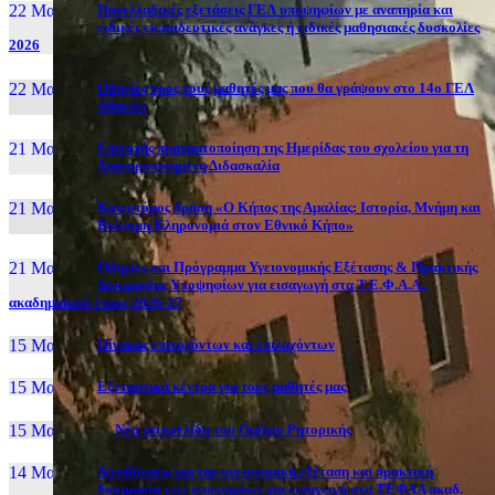
22 Μαι, 26
Πανελλαδικές εξετάσεις ΓΕΛ υποψηφίων με αναπηρία και
ειδικές εκπαιδευτικές ανάγκες ή ειδικές μαθησιακές δυσκολίες
2026
22 Μαι, 26
Οδηγίες προς τους μαθητές μας που θα γράψουν στο 14ο ΓΕΛ
Αθηνών
21 Μαι, 26
Επιτυχής πραγματοποίηση της Ημερίδας του σχολείου για τη
Διαφοροποιημένη Διδασκαλία
21 Μαι, 26
Καινοτόμος δράση «Ο Κήπος της Αμαλίας: Ιστορία, Μνήμη και
Βιώσιμη Κληρονομιά στον Εθνικό Κήπο»
21 Μαι, 26
Οδηγίες και Πρόγραμμα Υγειονομικής Εξέτασης & Πρακτικής
Δοκιμασίας Υποψηφίων για εισαγωγή στα Τ.Ε.Φ.Α.Α.,
ακαδημαϊκού έτους 2026-27
15 Μαι, 26
Πίνακας επιτυχόντων και επιλαχόντων
15 Μαι, 26
Εξεταστικά κέντρα για τους μαθητές μας
15 Μαι, 2026
Νέα ιστοσελίδα του Ομίλου Ρητορικής
14 Μαι, 26
Διευθύνσεις για την υγειονομική εξέταση και πρακτική
δοκιμασία των υποψηφίων για εισαγωγή στα ΤΕΦΑΑ ακαδ.