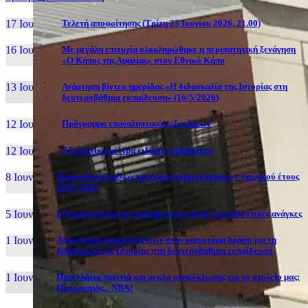
17 Ιουν, 26
Τελετή αποφοίτησης (Τρίτη 23 Ιουνίου 2026, 21.00)
16 Ιουν, 26
Με μεγάλη επιτυχία ολοκληρώθηκε η περιπατητική ξενάγηση
«Ο Κήπος της Αμαλίας» στον Εθνικό Κήπο
13 Ιουν, 26
Ανάρτηση βίντεο ημερίδας «Η διδασκαλία της Ιστορίας στη
δευτεροβάθμια εκπαίδευση» (16/5/2026)
12 Ιουν, 26
Πρόγραμμα επαναληπτικών εξετάσεων
12 Ιουν, 26
Εξεταστικά κέντρα ειδικών μαθημάτων
8 Ιουν, 26
Παρουσίαση ομίλων και (καινοτόμων) δράσεων σχολικού έτους
2025-2026
5 Ιουν, 26
Εξέταση ατόμων με αναπηρία και ειδικές εκπαιδευτικές ανάγκες
1 Ιουν, 26
Αξιολόγηση συμμετεχόντων στην καινοτόμα δράση για τη
διδασκαλία της Ιστορίας στη δευτεροβάθμια εκπαίδευση
1 Ιουν, 26
Πανελλήνια πρωτιά και ρεκόρ ανακύκλωσης για το σχολείο μας:
Προορισμός... NBA!