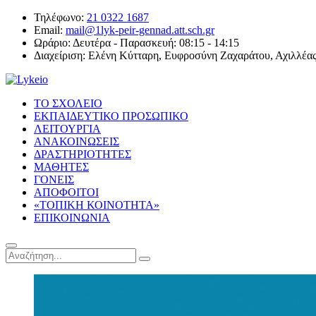
Τηλέφωνο:
21 0322 1687
Email:
mail@1lyk-peir-gennad.att.sch.gr
Ωράριο:
Δευτέρα - Παρασκευή: 08:15 - 14:15
Διαχείριση:
Ελένη Κύτταρη, Ευφροσύνη Ζαχαράτου, Αχιλλέα
ΤΟ ΣΧΟΛΕΙΟ
ΕΚΠΑΙΔΕΥΤΙΚΟ ΠΡΟΣΩΠΙΚΟ
ΛΕΙΤΟΥΡΓΙΑ
ΑΝΑΚΟΙΝΩΣΕΙΣ
ΔΡΑΣΤΗΡΙΟΤΗΤΕΣ
ΜΑΘΗΤΕΣ
ΓΟΝΕΙΣ
ΑΠΟΦΟΙΤΟΙ
«ΤΟΠΙΚΗ ΚΟΙΝΟΤΗΤΑ»
ΕΠΙΚΟΙΝΩΝΙΑ