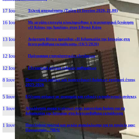
17 Ιουν, 26
Τελετή αποφοίτησης (Τρίτη 23 Ιουνίου 2026, 21.00)
16 Ιουν, 26
Με μεγάλη επιτυχία ολοκληρώθηκε η περιπατητική ξενάγηση
«Ο Κήπος της Αμαλίας» στον Εθνικό Κήπο
13 Ιουν, 26
Ανάρτηση βίντεο ημερίδας «Η διδασκαλία της Ιστορίας στη
δευτεροβάθμια εκπαίδευση» (16/5/2026)
12 Ιουν, 26
Πρόγραμμα επαναληπτικών εξετάσεων
12 Ιουν, 26
Εξεταστικά κέντρα ειδικών μαθημάτων
8 Ιουν, 26
Παρουσίαση ομίλων και (καινοτόμων) δράσεων σχολικού έτους
2025-2026
5 Ιουν, 26
Εξέταση ατόμων με αναπηρία και ειδικές εκπαιδευτικές ανάγκες
1 Ιουν, 26
Αξιολόγηση συμμετεχόντων στην καινοτόμα δράση για τη
διδασκαλία της Ιστορίας στη δευτεροβάθμια εκπαίδευση
1 Ιουν, 26
Πανελλήνια πρωτιά και ρεκόρ ανακύκλωσης για το σχολείο μας:
Προορισμός... NBA!