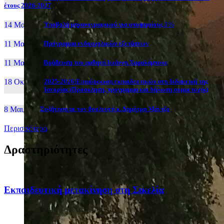
έτους 2026-2027
14 Μαι, 26
Yποβολή μηχανογραφικού για υποψηφίους 5%
11 Μαι, 26
Πρόγραμμα ενδοσχολικών εξετάσεων
11 Μαι, 26
Βράβευση του μαθητή Ιωάννη Χαραλάμπους
18 Οκτ, 25
2025-2026:Επιμόρφωση εκπαιδευτικών στη διδακτική της
Ιστορίας (Πρόσκληση, πρόγραμμα και δήλωση συμμετοχής)
8 Μαι, 26
Συζήτηση με τον βουλευτή κ. Δημήτρη Μάντζο
Περισσότερα
Δραστηριότητες
Eκπαιδευτική μετακίνηση στη Σικελία