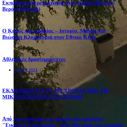
Eκπαιδευτική μετακίνηση στην Ιταλία (Βενετία-
Βερόνα-Μιλάνο)
Ο Κήπος της Αμαλίας – Ιστορία, Μνήμη και
Βιώσιμη Κληρονομιά στον Εθνικό Κήπο
Αθλητικές δραστηριότητες
27 Σεπ, 2024
ΕΚΔΗΛΩΣΗ ΓΙΑ ΤΑ 100 ΧΡΟΝΙΑ ΑΠΟ ΤΗ
ΜΙΚΡΑΣΙΑΤΙΚΗ ΚΑΤΑΣΤΡΟΦΗ
Από την επίσκεψη του ομίλου του σχολείου
"Εικονική Επιχείρηση" στον Μέντορά του υπουργό