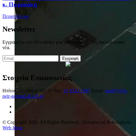
κ. Πιερακάκη
Περισσότερα
Newsletter
Εγγραφείτε στο Newsletter μας για ανακοινώσεις και τελευταία
νέα.
Εγγραφή
Στοιχεία Επικοινωνίας
Ηπίτου 15, Αθήνα 105 57
Τηλ:
21 0322 1687
Email:
mail@1lyk-
peir-gennad.att.sch.gr
© Copyright 2026. All Rights Reserved. | Κατασκευή & Φιλοξενία
Web Ideas