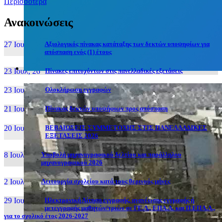
Περισσότερα
Ανακοινώσεις
27 Ιουν, 26
Αξιολογικός πίνακας κατάταξης των δεκτών υποψηφίων για
απόσπαση ενός (1) έτους
23 Ιουλ, 26
Πίνακες επιτυχόντων στις πανελλαδικές εξετάσεις
23 Ιουλ, 26
Ολοκλήρωση εγγραφών
21 Ιουλ, 26
Πίνακας δεκτών υποψήφιων προς απόσπαση
20 Ιουλ, 26
ΒΕΒΑΙΩΣΕΙΣ ΣΥΜΜΕΤΟΧΗΣ ΣΤΙΣ ΠΑΝΕΛΛΑΔΙΚΕΣ
ΕΞΕΤΑΣΕΙΣ 2026
8 Ιουλ, 26
Υποβολή μηχανογραφικού δελτίου και παράλληλου
μηχανογραφικού 2026
2 Ιουλ, 26
Λειτουργία σχολείου κατά τους θερινούς μήνες
29 Ιουν, 26
Ηλεκτρονική Αίτηση εγγραφής, ανανέωσης εγγραφής ή
μετεγγραφής μαθητών/τριών σε ΓΕ.Λ., ΕΠΑ.Λ. και Π.ΕΠΑ.Λ.,
για το σχολικό έτος 2026-2027