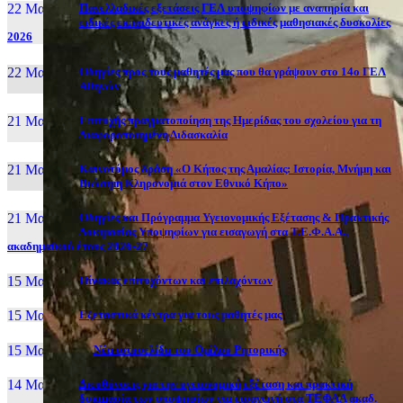
22 Μαι, 26
Πανελλαδικές εξετάσεις ΓΕΛ υποψηφίων με αναπηρία και
ειδικές εκπαιδευτικές ανάγκες ή ειδικές μαθησιακές δυσκολίες
2026
22 Μαι, 26
Οδηγίες προς τους μαθητές μας που θα γράψουν στο 14ο ΓΕΛ
Αθηνών
21 Μαι, 26
Επιτυχής πραγματοποίηση της Ημερίδας του σχολείου για τη
Διαφοροποιημένη Διδασκαλία
21 Μαι, 26
Καινοτόμος δράση «Ο Κήπος της Αμαλίας: Ιστορία, Μνήμη και
Βιώσιμη Κληρονομιά στον Εθνικό Κήπο»
21 Μαι, 26
Οδηγίες και Πρόγραμμα Υγειονομικής Εξέτασης & Πρακτικής
Δοκιμασίας Υποψηφίων για εισαγωγή στα Τ.Ε.Φ.Α.Α.,
ακαδημαϊκού έτους 2026-27
15 Μαι, 26
Πίνακας επιτυχόντων και επιλαχόντων
15 Μαι, 26
Εξεταστικά κέντρα για τους μαθητές μας
15 Μαι, 2026
Νέα ιστοσελίδα του Ομίλου Ρητορικής
14 Μαι, 26
Διευθύνσεις για την υγειονομική εξέταση και πρακτική
δοκιμασία των υποψηφίων για εισαγωγή στα ΤΕΦΑΑ ακαδ.