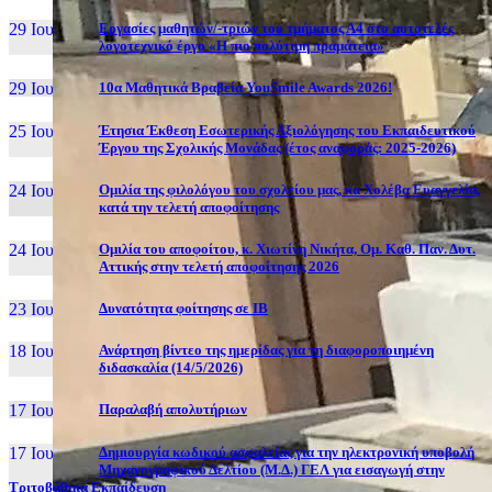
29 Ιουν, 26
Εργασίες μαθητών/-τριών του τμήματος Α4 στο αυτοτελές
λογοτεχνικό έργο «Η πιο πολύτιμη πραμάτεια»
29 Ιουν, 26
10α Μαθητικά Βραβεία YouSmile Awards 2026!
25 Ιουν, 26
Έτησια Έκθεση Εσωτερικής Αξιολόγησης του Εκπαιδευτικού
Έργου της Σχολικής Μονάδας (έτος αναφοράς: 2025-2026)
24 Ιουν, 26
Ομιλία της φιλολόγου του σχολείου μας, κα Χολέβα Ευαγγελία,
κατά την τελετή αποφοίτησης
24 Ιουν, 26
Ομιλία του αποφοίτου, κ. Χιωτίνη Νικήτα, Ομ. Καθ. Παν. Δυτ.
Αττικής στην τελετή αποφοίτησης 2026
23 Ιουν, 26
Δυνατότητα φοίτησης σε ΙΒ
18 Ιουν, 26
Ανάρτηση βίντεο της ημερίδας για τη διαφοροποιημένη
διδασκαλία (14/5/2026)
17 Ιουν, 26
Παραλαβή απολυτήριων
17 Ιουν, 26
Δημιουργία κωδικού ασφαλείας για την ηλεκτρονική υποβολή
Μηχανογραφικού Δελτίου (Μ.Δ.) ΓΕΛ για εισαγωγή στην
Τριτοβάθμια Εκπαίδευση