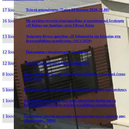
17 Ιουν, 26
Τελετή αποφοίτησης (Τρίτη 23 Ιουνίου 2026, 21.00)
16 Ιουν, 26
Με μεγάλη επιτυχία ολοκληρώθηκε η περιπατητική ξενάγηση
«Ο Κήπος της Αμαλίας» στον Εθνικό Κήπο
13 Ιουν, 26
Ανάρτηση βίντεο ημερίδας «Η διδασκαλία της Ιστορίας στη
δευτεροβάθμια εκπαίδευση» (16/5/2026)
12 Ιουν, 26
Πρόγραμμα επαναληπτικών εξετάσεων
12 Ιουν, 26
Εξεταστικά κέντρα ειδικών μαθημάτων
8 Ιουν, 26
Παρουσίαση ομίλων και (καινοτόμων) δράσεων σχολικού έτους
2025-2026
5 Ιουν, 26
Εξέταση ατόμων με αναπηρία και ειδικές εκπαιδευτικές ανάγκες
1 Ιουν, 26
Αξιολόγηση συμμετεχόντων στην καινοτόμα δράση για τη
διδασκαλία της Ιστορίας στη δευτεροβάθμια εκπαίδευση
1 Ιουν, 26
Πανελλήνια πρωτιά και ρεκόρ ανακύκλωσης για το σχολείο μας:
Προορισμός... NBA!