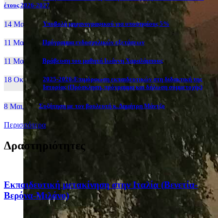
έτους 2026-2027
14 Μαι, 26
Yποβολή μηχανογραφικού για υποψηφίους 5%
11 Μαι, 26
Πρόγραμμα ενδοσχολικών εξετάσεων
11 Μαι, 26
Βράβευση του μαθητή Ιωάννη Χαραλάμπους
18 Οκτ, 25
2025-2026:Επιμόρφωση εκπαιδευτικών στη διδακτική της
Ιστορίας (Πρόσκληση, πρόγραμμα και δήλωση συμμετοχής)
8 Μαι, 26
Συζήτηση με τον βουλευτή κ. Δημήτρη Μάντζο
Περισσότερα
Δραστηριότητες
Eκπαιδευτική μετακίνηση στην Ιταλία (Βενετία-
Βερόνα-Μιλάνο)