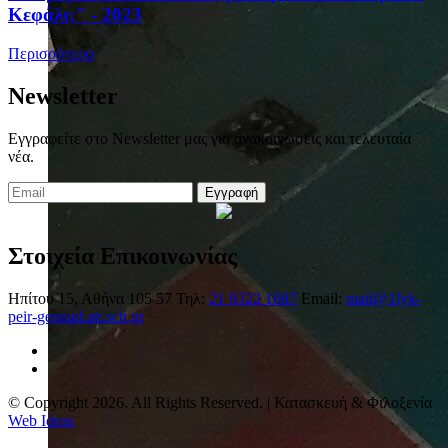
Κεφάλι;" - 2023
Περισσότερα
Newsletter
Εγγραφείτε στο Newsletter μας για ανακοινώσεις και τελευταία
νέα.
Εγγραφή
Στοιχεία Επικοινωνίας
Ηπίτου 15, Αθήνα 105 57
Τηλ:
21 0322 1687
Email:
mail@1lyk-
peir-gennad.att.sch.gr
© Copyright 2026. All Rights Reserved. | Κατασκευή & Φιλοξενία
Web Ideas