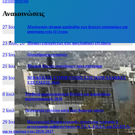
Περισσότερα
Ανακοινώσεις
27 Ιουν, 26
Αξιολογικός πίνακας κατάταξης των δεκτών υποψηφίων για
απόσπαση ενός (1) έτους
23 Ιουλ, 26
Πίνακες επιτυχόντων στις πανελλαδικές εξετάσεις
23 Ιουλ, 26
Ολοκλήρωση εγγραφών
21 Ιουλ, 26
Πίνακας δεκτών υποψήφιων προς απόσπαση
20 Ιουλ, 26
ΒΕΒΑΙΩΣΕΙΣ ΣΥΜΜΕΤΟΧΗΣ ΣΤΙΣ ΠΑΝΕΛΛΑΔΙΚΕΣ
ΕΞΕΤΑΣΕΙΣ 2026
8 Ιουλ, 26
Υποβολή μηχανογραφικού δελτίου και παράλληλου
μηχανογραφικού 2026
2 Ιουλ, 26
Λειτουργία σχολείου κατά τους θερινούς μήνες
29 Ιουν, 26
Ηλεκτρονική Αίτηση εγγραφής, ανανέωσης εγγραφής ή
μετεγγραφής μαθητών/τριών σε ΓΕ.Λ., ΕΠΑ.Λ. και Π.ΕΠΑ.Λ.,
για το σχολικό έτος 2026-2027