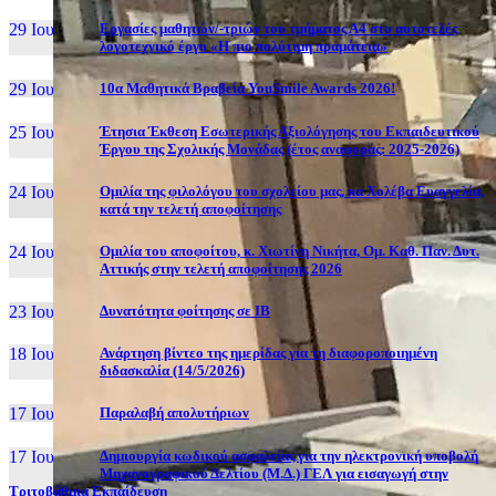
29 Ιουν, 26
Εργασίες μαθητών/-τριών του τμήματος Α4 στο αυτοτελές
λογοτεχνικό έργο «Η πιο πολύτιμη πραμάτεια»
29 Ιουν, 26
10α Μαθητικά Βραβεία YouSmile Awards 2026!
25 Ιουν, 26
Έτησια Έκθεση Εσωτερικής Αξιολόγησης του Εκπαιδευτικού
Έργου της Σχολικής Μονάδας (έτος αναφοράς: 2025-2026)
24 Ιουν, 26
Ομιλία της φιλολόγου του σχολείου μας, κα Χολέβα Ευαγγελία,
κατά την τελετή αποφοίτησης
24 Ιουν, 26
Ομιλία του αποφοίτου, κ. Χιωτίνη Νικήτα, Ομ. Καθ. Παν. Δυτ.
Αττικής στην τελετή αποφοίτησης 2026
23 Ιουν, 26
Δυνατότητα φοίτησης σε ΙΒ
18 Ιουν, 26
Ανάρτηση βίντεο της ημερίδας για τη διαφοροποιημένη
διδασκαλία (14/5/2026)
17 Ιουν, 26
Παραλαβή απολυτήριων
17 Ιουν, 26
Δημιουργία κωδικού ασφαλείας για την ηλεκτρονική υποβολή
Μηχανογραφικού Δελτίου (Μ.Δ.) ΓΕΛ για εισαγωγή στην
Τριτοβάθμια Εκπαίδευση