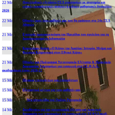
22 Μαι, 26
Πανελλαδικές εξετάσεις ΓΕΛ υποψηφίων με αναπηρία και
ειδικές εκπαιδευτικές ανάγκες ή ειδικές μαθησιακές δυσκολίες
2026
22 Μαι, 26
Οδηγίες προς τους μαθητές μας που θα γράψουν στο 14ο ΓΕΛ
Αθηνών
21 Μαι, 26
Επιτυχής πραγματοποίηση της Ημερίδας του σχολείου για τη
Διαφοροποιημένη Διδασκαλία
21 Μαι, 26
Καινοτόμος δράση «Ο Κήπος της Αμαλίας: Ιστορία, Μνήμη και
Βιώσιμη Κληρονομιά στον Εθνικό Κήπο»
21 Μαι, 26
Οδηγίες και Πρόγραμμα Υγειονομικής Εξέτασης & Πρακτικής
Δοκιμασίας Υποψηφίων για εισαγωγή στα Τ.Ε.Φ.Α.Α.,
ακαδημαϊκού έτους 2026-27
15 Μαι, 26
Πίνακας επιτυχόντων και επιλαχόντων
15 Μαι, 26
Εξεταστικά κέντρα για τους μαθητές μας
15 Μαι, 2026
Νέα ιστοσελίδα του Ομίλου Ρητορικής
14 Μαι, 26
Διευθύνσεις για την υγειονομική εξέταση και πρακτική
δοκιμασία των υποψηφίων για εισαγωγή στα ΤΕΦΑΑ ακαδ.