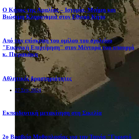
Ο Κήπος της Αμαλίας – Ιστορία, Μνήμη και
Βιώσιμη Κληρονομιά στον Εθνικό Κήπο
Από την επίσκεψη του ομίλου του σχολείου
"Εικονική Επιχείρηση" στον Μέντορά του υπουργό
κ. Πιερακάκη
Αθλητικές δραστηριότητες
27 Σεπ, 2024
Eκπαιδευτική μετακίνηση στη Σικελία
2ο Βραβείο Μυθοπλασίας για την Ταινία "Γυριστό