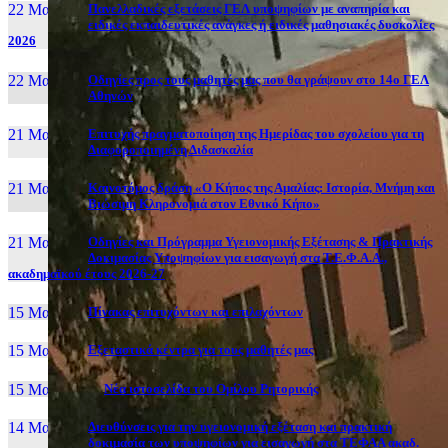
22 Μαι, 26
Πανελλαδικές εξετάσεις ΓΕΛ υποψηφίων με αναπηρία και
ειδικές εκπαιδευτικές ανάγκες ή ειδικές μαθησιακές δυσκολίες
2026
22 Μαι, 26
Οδηγίες προς τους μαθητές μας που θα γράψουν στο 14ο ΓΕΛ
Αθηνών
21 Μαι, 26
Επιτυχής πραγματοποίηση της Ημερίδας του σχολείου για τη
Διαφοροποιημένη Διδασκαλία
21 Μαι, 26
Καινοτόμος δράση «Ο Κήπος της Αμαλίας: Ιστορία, Μνήμη και
Βιώσιμη Κληρονομιά στον Εθνικό Κήπο»
21 Μαι, 26
Οδηγίες και Πρόγραμμα Υγειονομικής Εξέτασης & Πρακτικής
Δοκιμασίας Υποψηφίων για εισαγωγή στα Τ.Ε.Φ.Α.Α.,
ακαδημαϊκού έτους 2026-27
15 Μαι, 26
Πίνακας επιτυχόντων και επιλαχόντων
15 Μαι, 26
Εξεταστικά κέντρα για τους μαθητές μας
15 Μαι, 2026
Νέα ιστοσελίδα του Ομίλου Ρητορικής
14 Μαι, 26
Διευθύνσεις για την υγειονομική εξέταση και πρακτική
δοκιμασία των υποψηφίων για εισαγωγή στα ΤΕΦΑΑ ακαδ.