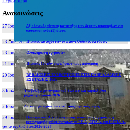
Περισσότερα
Ανακοινώσεις
27 Ιουν, 26
Αξιολογικός πίνακας κατάταξης των δεκτών υποψηφίων για
απόσπαση ενός (1) έτους
23 Ιουλ, 26
Πίνακες επιτυχόντων στις πανελλαδικές εξετάσεις
23 Ιουλ, 26
Ολοκλήρωση εγγραφών
21 Ιουλ, 26
Πίνακας δεκτών υποψήφιων προς απόσπαση
20 Ιουλ, 26
ΒΕΒΑΙΩΣΕΙΣ ΣΥΜΜΕΤΟΧΗΣ ΣΤΙΣ ΠΑΝΕΛΛΑΔΙΚΕΣ
ΕΞΕΤΑΣΕΙΣ 2026
8 Ιουλ, 26
Υποβολή μηχανογραφικού δελτίου και παράλληλου
μηχανογραφικού 2026
2 Ιουλ, 26
Λειτουργία σχολείου κατά τους θερινούς μήνες
29 Ιουν, 26
Ηλεκτρονική Αίτηση εγγραφής, ανανέωσης εγγραφής ή
μετεγγραφής μαθητών/τριών σε ΓΕ.Λ., ΕΠΑ.Λ. και Π.ΕΠΑ.Λ.,
για το σχολικό έτος 2026-2027