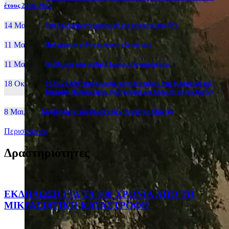
έτους 2026-2027
14 Μαι, 26
Yποβολή μηχανογραφικού για υποψηφίους 5%
11 Μαι, 26
Πρόγραμμα ενδοσχολικών εξετάσεων
11 Μαι, 26
Βράβευση του μαθητή Ιωάννη Χαραλάμπους
18 Οκτ, 25
2025-2026:Επιμόρφωση εκπαιδευτικών στη διδακτική της
Ιστορίας (Πρόσκληση, πρόγραμμα και δήλωση συμμετοχής)
8 Μαι, 26
Συζήτηση με τον βουλευτή κ. Δημήτρη Μάντζο
Περισσότερα
Δραστηριότητες
ΕΚΔΗΛΩΣΗ ΓΙΑ ΤΑ 100 ΧΡΟΝΙΑ ΑΠΟ ΤΗ
ΜΙΚΡΑΣΙΑΤΙΚΗ ΚΑΤΑΣΤΡΟΦΗ