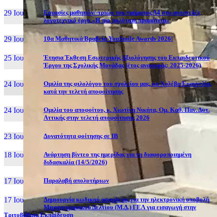
29 Ιουν, 26
Εργασίες μαθητών/-τριών του τμήματος Α4 στο αυτοτελές
λογοτεχνικό έργο «Η πιο πολύτιμη πραμάτεια»
29 Ιουν, 26
10α Μαθητικά Βραβεία YouSmile Awards 2026!
25 Ιουν, 26
Έτησια Έκθεση Εσωτερικής Αξιολόγησης του Εκπαιδευτικού
Έργου της Σχολικής Μονάδας (έτος αναφοράς: 2025-2026)
24 Ιουν, 26
Ομιλία της φιλολόγου του σχολείου μας, κα Χολέβα Ευαγγελία,
κατά την τελετή αποφοίτησης
24 Ιουν, 26
Ομιλία του αποφοίτου, κ. Χιωτίνη Νικήτα, Ομ. Καθ. Παν. Δυτ.
Αττικής στην τελετή αποφοίτησης 2026
23 Ιουν, 26
Δυνατότητα φοίτησης σε ΙΒ
18 Ιουν, 26
Ανάρτηση βίντεο της ημερίδας για τη διαφοροποιημένη
διδασκαλία (14/5/2026)
17 Ιουν, 26
Παραλαβή απολυτήριων
17 Ιουν, 26
Δημιουργία κωδικού ασφαλείας για την ηλεκτρονική υποβολή
Μηχανογραφικού Δελτίου (Μ.Δ.) ΓΕΛ για εισαγωγή στην
Τριτοβάθμια Εκπαίδευση