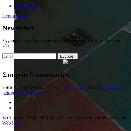
27 Σεπ, 2024
Περισσότερα
Newsletter
Εγγραφείτε στο Newsletter μας για ανακοινώσεις και τελευταία
νέα.
Εγγραφή
Στοιχεία Επικοινωνίας
Ηπίτου 15, Αθήνα 105 57
Τηλ:
21 0322 1687
Email:
mail@1lyk-
peir-gennad.att.sch.gr
© Copyright 2026. All Rights Reserved. | Κατασκευή & Φιλοξενία
Web Ideas