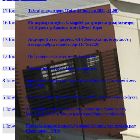
17 Ιουν, 26
Τελετή αποφοίτησης (Τρίτη 23 Ιουνίου 2026, 21.00)
16 Ιουν, 26
Με μεγάλη επιτυχία ολοκληρώθηκε η περιπατητική ξενάγηση
«Ο Κήπος της Αμαλίας» στον Εθνικό Κήπο
13 Ιουν, 26
Ανάρτηση βίντεο ημερίδας «Η διδασκαλία της Ιστορίας στη
δευτεροβάθμια εκπαίδευση» (16/5/2026)
12 Ιουν, 26
Πρόγραμμα επαναληπτικών εξετάσεων
12 Ιουν, 26
Εξεταστικά κέντρα ειδικών μαθημάτων
8 Ιουν, 26
Παρουσίαση ομίλων και (καινοτόμων) δράσεων σχολικού έτους
2025-2026
5 Ιουν, 26
Εξέταση ατόμων με αναπηρία και ειδικές εκπαιδευτικές ανάγκες
1 Ιουν, 26
Αξιολόγηση συμμετεχόντων στην καινοτόμα δράση για τη
διδασκαλία της Ιστορίας στη δευτεροβάθμια εκπαίδευση
1 Ιουν, 26
Πανελλήνια πρωτιά και ρεκόρ ανακύκλωσης για το σχολείο μας:
Προορισμός... NBA!