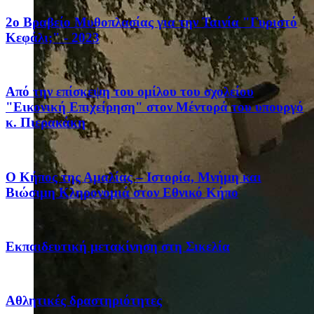
2ο Βραβείο Μυθοπλασίας για την Ταινία "Γυριστό
Κεφάλι;" - 2023
Από την επίσκεψη του ομίλου του σχολείου
"Εικονική Επιχείρηση" στον Μέντορά του υπουργό
κ. Πιερακάκη
Ο Κήπος της Αμαλίας – Ιστορία, Μνήμη και
Βιώσιμη Κληρονομιά στον Εθνικό Κήπο
Eκπαιδευτική μετακίνηση στη Σικελία
Αθλητικές δραστηριότητες