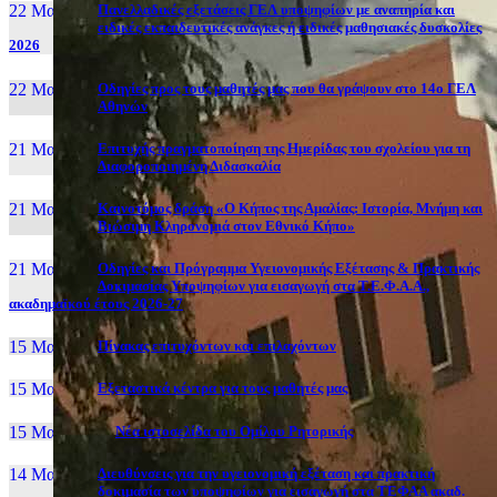
22 Μαι, 26
Πανελλαδικές εξετάσεις ΓΕΛ υποψηφίων με αναπηρία και
ειδικές εκπαιδευτικές ανάγκες ή ειδικές μαθησιακές δυσκολίες
2026
22 Μαι, 26
Οδηγίες προς τους μαθητές μας που θα γράψουν στο 14ο ΓΕΛ
Αθηνών
21 Μαι, 26
Επιτυχής πραγματοποίηση της Ημερίδας του σχολείου για τη
Διαφοροποιημένη Διδασκαλία
21 Μαι, 26
Καινοτόμος δράση «Ο Κήπος της Αμαλίας: Ιστορία, Μνήμη και
Βιώσιμη Κληρονομιά στον Εθνικό Κήπο»
21 Μαι, 26
Οδηγίες και Πρόγραμμα Υγειονομικής Εξέτασης & Πρακτικής
Δοκιμασίας Υποψηφίων για εισαγωγή στα Τ.Ε.Φ.Α.Α.,
ακαδημαϊκού έτους 2026-27
15 Μαι, 26
Πίνακας επιτυχόντων και επιλαχόντων
15 Μαι, 26
Εξεταστικά κέντρα για τους μαθητές μας
15 Μαι, 2026
Νέα ιστοσελίδα του Ομίλου Ρητορικής
14 Μαι, 26
Διευθύνσεις για την υγειονομική εξέταση και πρακτική
δοκιμασία των υποψηφίων για εισαγωγή στα ΤΕΦΑΑ ακαδ.