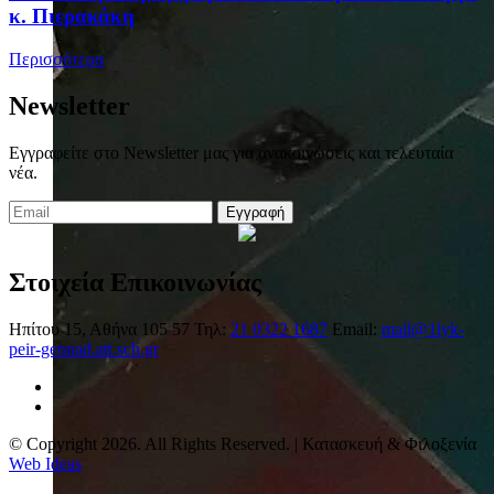
κ. Πιερακάκη
Περισσότερα
Newsletter
Εγγραφείτε στο Newsletter μας για ανακοινώσεις και τελευταία
νέα.
Εγγραφή
Στοιχεία Επικοινωνίας
Ηπίτου 15, Αθήνα 105 57
Τηλ:
21 0322 1687
Email:
mail@1lyk-
peir-gennad.att.sch.gr
© Copyright 2026. All Rights Reserved. | Κατασκευή & Φιλοξενία
Web Ideas