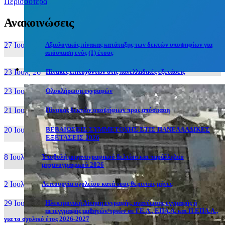
Περισσότερα
Ανακοινώσεις
27 Ιουν, 26
Αξιολογικός πίνακας κατάταξης των δεκτών υποψηφίων για
απόσπαση ενός (1) έτους
23 Ιουλ, 26
Πίνακες επιτυχόντων στις πανελλαδικές εξετάσεις
23 Ιουλ, 26
Ολοκλήρωση εγγραφών
21 Ιουλ, 26
Πίνακας δεκτών υποψήφιων προς απόσπαση
20 Ιουλ, 26
ΒΕΒΑΙΩΣΕΙΣ ΣΥΜΜΕΤΟΧΗΣ ΣΤΙΣ ΠΑΝΕΛΛΑΔΙΚΕΣ
ΕΞΕΤΑΣΕΙΣ 2026
8 Ιουλ, 26
Υποβολή μηχανογραφικού δελτίου και παράλληλου
μηχανογραφικού 2026
2 Ιουλ, 26
Λειτουργία σχολείου κατά τους θερινούς μήνες
29 Ιουν, 26
Ηλεκτρονική Αίτηση εγγραφής, ανανέωσης εγγραφής ή
μετεγγραφής μαθητών/τριών σε ΓΕ.Λ., ΕΠΑ.Λ. και Π.ΕΠΑ.Λ.,
για το σχολικό έτος 2026-2027