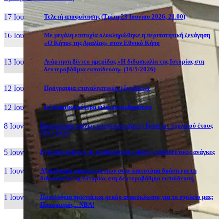
17 Ιουν, 26
Τελετή αποφοίτησης (Τρίτη 23 Ιουνίου 2026, 21.00)
16 Ιουν, 26
Με μεγάλη επιτυχία ολοκληρώθηκε η περιπατητική ξενάγηση
«Ο Κήπος της Αμαλίας» στον Εθνικό Κήπο
13 Ιουν, 26
Ανάρτηση βίντεο ημερίδας «Η διδασκαλία της Ιστορίας στη
δευτεροβάθμια εκπαίδευση» (16/5/2026)
12 Ιουν, 26
Πρόγραμμα επαναληπτικών εξετάσεων
12 Ιουν, 26
Εξεταστικά κέντρα ειδικών μαθημάτων
8 Ιουν, 26
Παρουσίαση ομίλων και (καινοτόμων) δράσεων σχολικού έτους
2025-2026
5 Ιουν, 26
Εξέταση ατόμων με αναπηρία και ειδικές εκπαιδευτικές ανάγκες
1 Ιουν, 26
Αξιολόγηση συμμετεχόντων στην καινοτόμα δράση για τη
διδασκαλία της Ιστορίας στη δευτεροβάθμια εκπαίδευση
1 Ιουν, 26
Πανελλήνια πρωτιά και ρεκόρ ανακύκλωσης για το σχολείο μας:
Προορισμός... NBA!