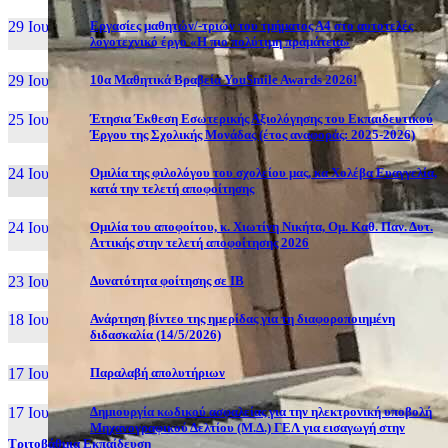
29 Ιουν, 26
Εργασίες μαθητών/-τριών του τμήματος Α4 στο αυτοτελές
λογοτεχνικό έργο «Η πιο πολύτιμη πραμάτεια»
29 Ιουν, 26
10α Μαθητικά Βραβεία YouSmile Awards 2026!
25 Ιουν, 26
Έτησια Έκθεση Εσωτερικής Αξιολόγησης του Εκπαιδευτικού
Έργου της Σχολικής Μονάδας (έτος αναφοράς: 2025-2026)
24 Ιουν, 26
Ομιλία της φιλολόγου του σχολείου μας, κα Χολέβα Ευαγγελία,
κατά την τελετή αποφοίτησης
24 Ιουν, 26
Ομιλία του αποφοίτου, κ. Χιωτίνη Νικήτα, Ομ. Καθ. Παν. Δυτ.
Αττικής στην τελετή αποφοίτησης 2026
23 Ιουν, 26
Δυνατότητα φοίτησης σε ΙΒ
18 Ιουν, 26
Ανάρτηση βίντεο της ημερίδας για τη διαφοροποιημένη
διδασκαλία (14/5/2026)
17 Ιουν, 26
Παραλαβή απολυτήριων
17 Ιουν, 26
Δημιουργία κωδικού ασφαλείας για την ηλεκτρονική υποβολή
Μηχανογραφικού Δελτίου (Μ.Δ.) ΓΕΛ για εισαγωγή στην
Τριτοβάθμια Εκπαίδευση