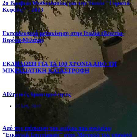
2ο Βραβείο Μυθοπλασίας για την Ταινία "Γυριστό
Κεφάλι;" - 2023
Eκπαιδευτική μετακίνηση στην Ιταλία (Βενετία-
Βερόνα-Μιλάνο)
ΕΚΔΗΛΩΣΗ ΓΙΑ ΤΑ 100 ΧΡΟΝΙΑ ΑΠΟ ΤΗ
ΜΙΚΡΑΣΙΑΤΙΚΗ ΚΑΤΑΣΤΡΟΦΗ
Αθλητικές δραστηριότητες
27 Σεπ, 2024
Από την επίσκεψη του ομίλου του σχολείου
"Εικονική Επιχείρηση" στον Μέντορά του υπουργό