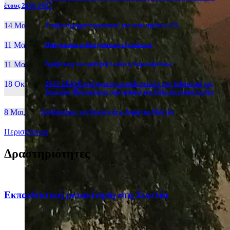
έτους 2026-2027
14 Μαι, 26
Yποβολή μηχανογραφικού για υποψηφίους 5%
11 Μαι, 26
Πρόγραμμα ενδοσχολικών εξετάσεων
11 Μαι, 26
Βράβευση του μαθητή Ιωάννη Χαραλάμπους
18 Οκτ, 25
2025-2026:Επιμόρφωση εκπαιδευτικών στη διδακτική της
Ιστορίας (Πρόσκληση, πρόγραμμα και δήλωση συμμετοχής)
8 Μαι, 26
Συζήτηση με τον βουλευτή κ. Δημήτρη Μάντζο
Περισσότερα
Δραστηριότητες
Eκπαιδευτική μετακίνηση στη Σικελία