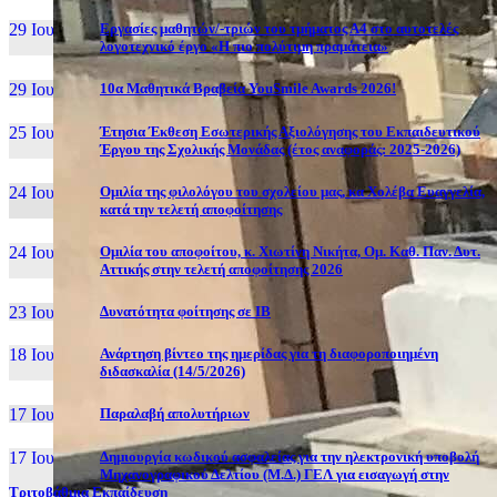
29 Ιουν, 26
Εργασίες μαθητών/-τριών του τμήματος Α4 στο αυτοτελές
λογοτεχνικό έργο «Η πιο πολύτιμη πραμάτεια»
29 Ιουν, 26
10α Μαθητικά Βραβεία YouSmile Awards 2026!
25 Ιουν, 26
Έτησια Έκθεση Εσωτερικής Αξιολόγησης του Εκπαιδευτικού
Έργου της Σχολικής Μονάδας (έτος αναφοράς: 2025-2026)
24 Ιουν, 26
Ομιλία της φιλολόγου του σχολείου μας, κα Χολέβα Ευαγγελία,
κατά την τελετή αποφοίτησης
24 Ιουν, 26
Ομιλία του αποφοίτου, κ. Χιωτίνη Νικήτα, Ομ. Καθ. Παν. Δυτ.
Αττικής στην τελετή αποφοίτησης 2026
23 Ιουν, 26
Δυνατότητα φοίτησης σε ΙΒ
18 Ιουν, 26
Ανάρτηση βίντεο της ημερίδας για τη διαφοροποιημένη
διδασκαλία (14/5/2026)
17 Ιουν, 26
Παραλαβή απολυτήριων
17 Ιουν, 26
Δημιουργία κωδικού ασφαλείας για την ηλεκτρονική υποβολή
Μηχανογραφικού Δελτίου (Μ.Δ.) ΓΕΛ για εισαγωγή στην
Τριτοβάθμια Εκπαίδευση