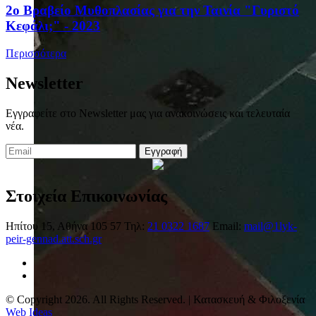
2ο Βραβείο Μυθοπλασίας για την Ταινία "Γυριστό
Κεφάλι;" - 2023
Περισσότερα
Newsletter
Εγγραφείτε στο Newsletter μας για ανακοινώσεις και τελευταία
νέα.
Εγγραφή
Στοιχεία Επικοινωνίας
Ηπίτου 15, Αθήνα 105 57
Τηλ:
21 0322 1687
Email:
mail@1lyk-
peir-gennad.att.sch.gr
© Copyright 2026. All Rights Reserved. | Κατασκευή & Φιλοξενία
Web Ideas