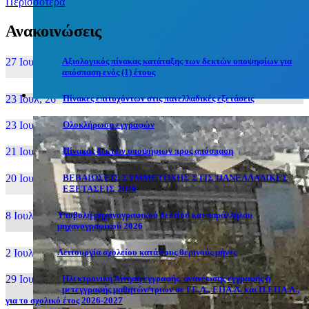
Περισσότερα
Ανακοινώσεις
27 Ιουν, 26
Αξιολογικός πίνακας κατάταξης των δεκτών υποψηφίων για
απόσπαση ενός (1) έτους
23 Ιουλ, 26
Πίνακες επιτυχόντων στις πανελλαδικές εξετάσεις
23 Ιουλ, 26
Ολοκλήρωση εγγραφών
21 Ιουλ, 26
Πίνακας δεκτών υποψήφιων προς απόσπαση
20 Ιουλ, 26
ΒΕΒΑΙΩΣΕΙΣ ΣΥΜΜΕΤΟΧΗΣ ΣΤΙΣ ΠΑΝΕΛΛΑΔΙΚΕΣ
ΕΞΕΤΑΣΕΙΣ 2026
8 Ιουλ, 26
Υποβολή μηχανογραφικού δελτίου και παράλληλου
μηχανογραφικού 2026
2 Ιουλ, 26
Λειτουργία σχολείου κατά τους θερινούς μήνες
29 Ιουν, 26
Ηλεκτρονική Αίτηση εγγραφής, ανανέωσης εγγραφής ή
μετεγγραφής μαθητών/τριών σε ΓΕ.Λ., ΕΠΑ.Λ. και Π.ΕΠΑ.Λ.,
για το σχολικό έτος 2026-2027