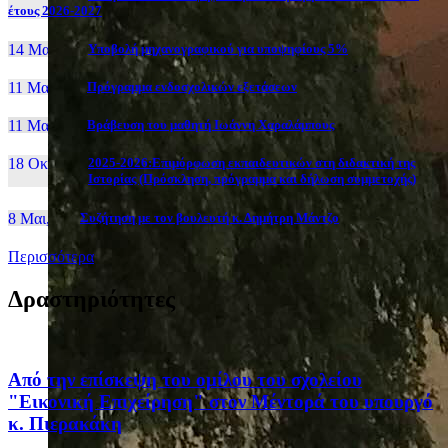
έτους 2026-2027
14 Μαι, 26
Yποβολή μηχανογραφικού για υποψηφίους 5%
11 Μαι, 26
Πρόγραμμα ενδοσχολικών εξετάσεων
11 Μαι, 26
Βράβευση του μαθητή Ιωάννη Χαραλάμπους
18 Οκτ, 25
2025-2026:Επιμόρφωση εκπαιδευτικών στη διδακτική της
Ιστορίας (Πρόσκληση, πρόγραμμα και δήλωση συμμετοχής)
8 Μαι, 26
Συζήτηση με τον βουλευτή κ. Δημήτρη Μάντζο
Περισσότερα
Δραστηριότητες
Από την επίσκεψη του ομίλου του σχολείου
"Εικονική Επιχείρηση" στον Μέντορά του υπουργό
κ. Πιερακάκη