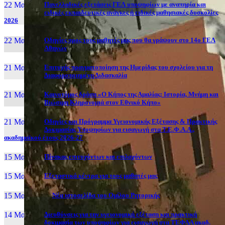
22 Μαι, 26
Πανελλαδικές εξετάσεις ΓΕΛ υποψηφίων με αναπηρία και
ειδικές εκπαιδευτικές ανάγκες ή ειδικές μαθησιακές δυσκολίες
2026
22 Μαι, 26
Οδηγίες προς τους μαθητές μας που θα γράψουν στο 14ο ΓΕΛ
Αθηνών
21 Μαι, 26
Επιτυχής πραγματοποίηση της Ημερίδας του σχολείου για τη
Διαφοροποιημένη Διδασκαλία
21 Μαι, 26
Καινοτόμος δράση «Ο Κήπος της Αμαλίας: Ιστορία, Μνήμη και
Βιώσιμη Κληρονομιά στον Εθνικό Κήπο»
21 Μαι, 26
Οδηγίες και Πρόγραμμα Υγειονομικής Εξέτασης & Πρακτικής
Δοκιμασίας Υποψηφίων για εισαγωγή στα Τ.Ε.Φ.Α.Α.,
ακαδημαϊκού έτους 2026-27
15 Μαι, 26
Πίνακας επιτυχόντων και επιλαχόντων
15 Μαι, 26
Εξεταστικά κέντρα για τους μαθητές μας
15 Μαι, 2026
Νέα ιστοσελίδα του Ομίλου Ρητορικής
14 Μαι, 26
Διευθύνσεις για την υγειονομική εξέταση και πρακτική
δοκιμασία των υποψηφίων για εισαγωγή στα ΤΕΦΑΑ ακαδ.