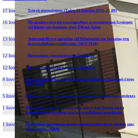
17 Ιουν, 26
Τελετή αποφοίτησης (Τρίτη 23 Ιουνίου 2026, 21.00)
16 Ιουν, 26
Με μεγάλη επιτυχία ολοκληρώθηκε η περιπατητική ξενάγηση
«Ο Κήπος της Αμαλίας» στον Εθνικό Κήπο
13 Ιουν, 26
Ανάρτηση βίντεο ημερίδας «Η διδασκαλία της Ιστορίας στη
δευτεροβάθμια εκπαίδευση» (16/5/2026)
12 Ιουν, 26
Πρόγραμμα επαναληπτικών εξετάσεων
12 Ιουν, 26
Εξεταστικά κέντρα ειδικών μαθημάτων
8 Ιουν, 26
Παρουσίαση ομίλων και (καινοτόμων) δράσεων σχολικού έτους
2025-2026
5 Ιουν, 26
Εξέταση ατόμων με αναπηρία και ειδικές εκπαιδευτικές ανάγκες
1 Ιουν, 26
Αξιολόγηση συμμετεχόντων στην καινοτόμα δράση για τη
διδασκαλία της Ιστορίας στη δευτεροβάθμια εκπαίδευση
1 Ιουν, 26
Πανελλήνια πρωτιά και ρεκόρ ανακύκλωσης για το σχολείο μας:
Προορισμός... NBA!