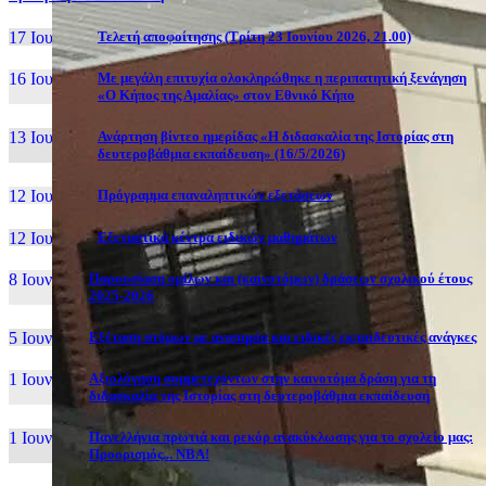
17 Ιουν, 26
Τελετή αποφοίτησης (Τρίτη 23 Ιουνίου 2026, 21.00)
16 Ιουν, 26
Με μεγάλη επιτυχία ολοκληρώθηκε η περιπατητική ξενάγηση
«Ο Κήπος της Αμαλίας» στον Εθνικό Κήπο
13 Ιουν, 26
Ανάρτηση βίντεο ημερίδας «Η διδασκαλία της Ιστορίας στη
δευτεροβάθμια εκπαίδευση» (16/5/2026)
12 Ιουν, 26
Πρόγραμμα επαναληπτικών εξετάσεων
12 Ιουν, 26
Εξεταστικά κέντρα ειδικών μαθημάτων
8 Ιουν, 26
Παρουσίαση ομίλων και (καινοτόμων) δράσεων σχολικού έτους
2025-2026
5 Ιουν, 26
Εξέταση ατόμων με αναπηρία και ειδικές εκπαιδευτικές ανάγκες
1 Ιουν, 26
Αξιολόγηση συμμετεχόντων στην καινοτόμα δράση για τη
διδασκαλία της Ιστορίας στη δευτεροβάθμια εκπαίδευση
1 Ιουν, 26
Πανελλήνια πρωτιά και ρεκόρ ανακύκλωσης για το σχολείο μας:
Προορισμός... NBA!