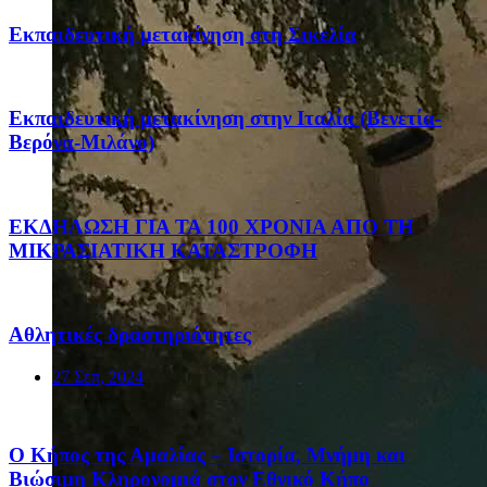
Eκπαιδευτική μετακίνηση στη Σικελία
Eκπαιδευτική μετακίνηση στην Ιταλία (Βενετία-
Βερόνα-Μιλάνο)
ΕΚΔΗΛΩΣΗ ΓΙΑ ΤΑ 100 ΧΡΟΝΙΑ ΑΠΟ ΤΗ
ΜΙΚΡΑΣΙΑΤΙΚΗ ΚΑΤΑΣΤΡΟΦΗ
Αθλητικές δραστηριότητες
27 Σεπ, 2024
Ο Κήπος της Αμαλίας – Ιστορία, Μνήμη και
Βιώσιμη Κληρονομιά στον Εθνικό Κήπο