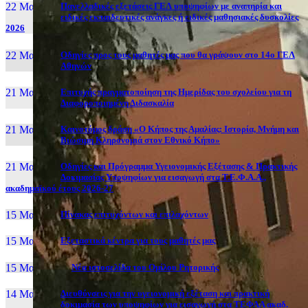
22 Μαι, 26
Πανελλαδικές εξετάσεις ΓΕΛ υποψηφίων με αναπηρία και
ειδικές εκπαιδευτικές ανάγκες ή ειδικές μαθησιακές δυσκολίες
2026
22 Μαι, 26
Οδηγίες προς τους μαθητές μας που θα γράψουν στο 14ο ΓΕΛ
Αθηνών
21 Μαι, 26
Επιτυχής πραγματοποίηση της Ημερίδας του σχολείου για τη
Διαφοροποιημένη Διδασκαλία
21 Μαι, 26
Καινοτόμος δράση «Ο Κήπος της Αμαλίας: Ιστορία, Μνήμη και
Βιώσιμη Κληρονομιά στον Εθνικό Κήπο»
21 Μαι, 26
Οδηγίες και Πρόγραμμα Υγειονομικής Εξέτασης & Πρακτικής
Δοκιμασίας Υποψηφίων για εισαγωγή στα Τ.Ε.Φ.Α.Α.,
ακαδημαϊκού έτους 2026-27
15 Μαι, 26
Πίνακας επιτυχόντων και επιλαχόντων
15 Μαι, 26
Εξεταστικά κέντρα για τους μαθητές μας
15 Μαι, 2026
Νέα ιστοσελίδα του Ομίλου Ρητορικής
14 Μαι, 26
Διευθύνσεις για την υγειονομική εξέταση και πρακτική
δοκιμασία των υποψηφίων για εισαγωγή στα ΤΕΦΑΑ ακαδ.