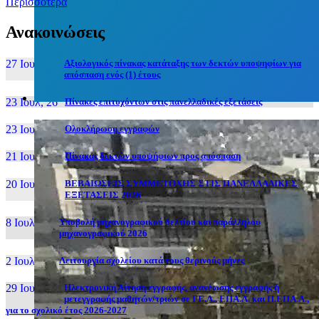
Περισσότερα
Ανακοινώσεις
27 Ιουν, 26
Αξιολογικός πίνακας κατάταξης των δεκτών υποψηφίων για
απόσπαση ενός (1) έτους
23 Ιουλ, 26
Πίνακες επιτυχόντων στις πανελλαδικές εξετάσεις
23 Ιουλ, 26
Ολοκλήρωση εγγραφών
21 Ιουλ, 26
Πίνακας δεκτών υποψήφιων προς απόσπαση
20 Ιουλ, 26
ΒΕΒΑΙΩΣΕΙΣ ΣΥΜΜΕΤΟΧΗΣ ΣΤΙΣ ΠΑΝΕΛΛΑΔΙΚΕΣ
ΕΞΕΤΑΣΕΙΣ 2026
8 Ιουλ, 26
Υποβολή μηχανογραφικού δελτίου και παράλληλου
μηχανογραφικού 2026
2 Ιουλ, 26
Λειτουργία σχολείου κατά τους θερινούς μήνες
29 Ιουν, 26
Ηλεκτρονική Αίτηση εγγραφής, ανανέωσης εγγραφής ή
μετεγγραφής μαθητών/τριών σε ΓΕ.Λ., ΕΠΑ.Λ. και Π.ΕΠΑ.Λ.,
για το σχολικό έτος 2026-2027