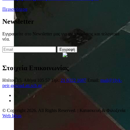
Περισσότερα
Newsletter
Εγγραφείτε στο Newsletter μας για ανακοινώσεις και τελευταία
νέα.
Εγγραφή
Στοιχεία Επικοινωνίας
Ηπίτου 15, Αθήνα 105 57
Τηλ:
21 0322 1687
Email:
mail@1lyk-
peir-gennad.att.sch.gr
© Copyright 2026. All Rights Reserved. | Κατασκευή & Φιλοξενία
Web Ideas