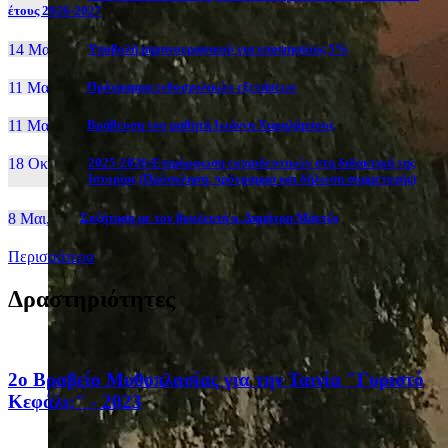
έτους 2026-2027
14 Μαι, 26
Yποβολή μηχανογραφικού για υποψηφίους 5%
11 Μαι, 26
Πρόγραμμα ενδοσχολικών εξετάσεων
11 Μαι, 26
Βράβευση του μαθητή Ιωάννη Χαραλάμπους
18 Οκτ, 25
2025-2026:Επιμόρφωση εκπαιδευτικών στη διδακτική της
Ιστορίας (Πρόσκληση, πρόγραμμα και δήλωση συμμετοχής)
8 Μαι, 26
Συζήτηση με τον βουλευτή κ. Δημήτρη Μάντζο
Περισσότερα
Δραστηριότητες
2ο Βραβείο Μυθοπλασίας για την Ταινία "Γυριστό
Κεφάλι;" - 2023