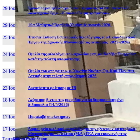
29 Ιουν, 26
Εργασίες μαθητών/-τριών του τμήματος Α4 στο αυτοτελές
λογοτεχνικό έργο «Η πιο πολύτιμη πραμάτεια»
29 Ιουν, 26
10α Μαθητικά Βραβεία YouSmile Awards 2026!
25 Ιουν, 26
Έτησια Έκθεση Εσωτερικής Αξιολόγησης του Εκπαιδευτικού
Έργου της Σχολικής Μονάδας (έτος αναφοράς: 2025-2026)
24 Ιουν, 26
Ομιλία της φιλολόγου του σχολείου μας, κα Χολέβα Ευαγγελία,
κατά την τελετή αποφοίτησης
24 Ιουν, 26
Ομιλία του αποφοίτου, κ. Χιωτίνη Νικήτα, Ομ. Καθ. Παν. Δυτ.
Αττικής στην τελετή αποφοίτησης 2026
23 Ιουν, 26
Δυνατότητα φοίτησης σε ΙΒ
18 Ιουν, 26
Ανάρτηση βίντεο της ημερίδας για τη διαφοροποιημένη
διδασκαλία (14/5/2026)
17 Ιουν, 26
Παραλαβή απολυτήριων
17 Ιουν, 26
Δημιουργία κωδικού ασφαλείας για την ηλεκτρονική υποβολή
Μηχανογραφικού Δελτίου (Μ.Δ.) ΓΕΛ για εισαγωγή στην
Τριτοβάθμια Εκπαίδευση