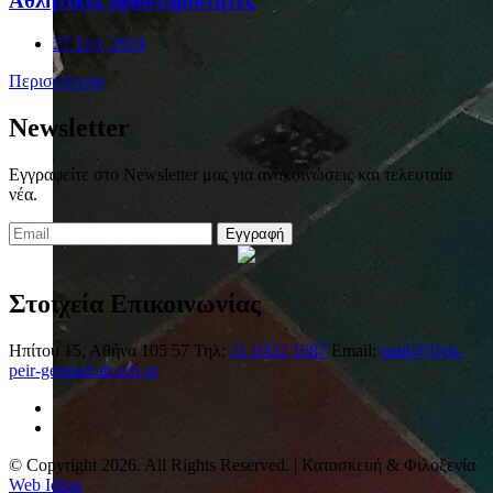
Αθλητικές δραστηριότητες
27 Σεπ, 2024
Περισσότερα
Newsletter
Εγγραφείτε στο Newsletter μας για ανακοινώσεις και τελευταία
νέα.
Εγγραφή
Στοιχεία Επικοινωνίας
Ηπίτου 15, Αθήνα 105 57
Τηλ:
21 0322 1687
Email:
mail@1lyk-
peir-gennad.att.sch.gr
© Copyright 2026. All Rights Reserved. | Κατασκευή & Φιλοξενία
Web Ideas