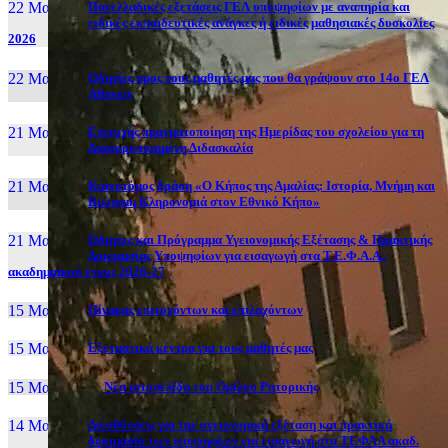
22 Μαι, 26
Πανελλαδικές εξετάσεις ΓΕΛ υποψηφίων με αναπηρία και
ειδικές εκπαιδευτικές ανάγκες ή ειδικές μαθησιακές δυσκολίες
2026
22 Μαι, 26
Οδηγίες προς τους μαθητές μας που θα γράψουν στο 14ο ΓΕΛ
Αθηνών
21 Μαι, 26
Επιτυχής πραγματοποίηση της Ημερίδας του σχολείου για τη
Διαφοροποιημένη Διδασκαλία
21 Μαι, 26
Καινοτόμος δράση «Ο Κήπος της Αμαλίας: Ιστορία, Μνήμη και
Βιώσιμη Κληρονομιά στον Εθνικό Κήπο»
21 Μαι, 26
Οδηγίες και Πρόγραμμα Υγειονομικής Εξέτασης & Πρακτικής
Δοκιμασίας Υποψηφίων για εισαγωγή στα Τ.Ε.Φ.Α.Α.,
ακαδημαϊκού έτους 2026-27
15 Μαι, 26
Πίνακας επιτυχόντων και επιλαχόντων
15 Μαι, 26
Εξεταστικά κέντρα για τους μαθητές μας
15 Μαι, 2026
Νέα ιστοσελίδα του Ομίλου Ρητορικής
14 Μαι, 26
Διευθύνσεις για την υγειονομική εξέταση και πρακτική
δοκιμασία των υποψηφίων για εισαγωγή στα ΤΕΦΑΑ ακαδ.