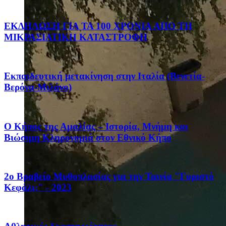
ΕΚΔΗΛΩΣΗ ΓΙΑ ΤΑ 100 ΧΡΟΝΙΑ ΑΠΟ ΤΗ
ΜΙΚΡΑΣΙΑΤΙΚΗ ΚΑΤΑΣΤΡΟΦΗ
Eκπαιδευτική μετακίνηση στην Ιταλία (Βενετία-
Βερόνα-Μιλάνο)
Ο Κήπος της Αμαλίας – Ιστορία, Μνήμη και
Βιώσιμη Κληρονομιά στον Εθνικό Κήπο
2ο Βραβείο Μυθοπλασίας για την Ταινία "Γυριστό
Κεφάλι;" - 2023