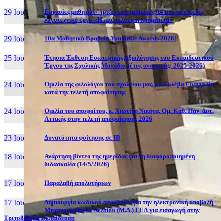
29 Ιουν, 26
Εργασίες μαθητών/-τριών του τμήματος Α4 στο αυτοτελές
λογοτεχνικό έργο «Η πιο πολύτιμη πραμάτεια»
29 Ιουν, 26
10α Μαθητικά Βραβεία YouSmile Awards 2026!
25 Ιουν, 26
Έτησια Έκθεση Εσωτερικής Αξιολόγησης του Εκπαιδευτικού
Έργου της Σχολικής Μονάδας (έτος αναφοράς: 2025-2026)
24 Ιουν, 26
Ομιλία της φιλολόγου του σχολείου μας, κα Χολέβα Ευαγγελία,
κατά την τελετή αποφοίτησης
24 Ιουν, 26
Ομιλία του αποφοίτου, κ. Χιωτίνη Νικήτα, Ομ. Καθ. Παν. Δυτ.
Αττικής στην τελετή αποφοίτησης 2026
23 Ιουν, 26
Δυνατότητα φοίτησης σε ΙΒ
18 Ιουν, 26
Ανάρτηση βίντεο της ημερίδας για τη διαφοροποιημένη
διδασκαλία (14/5/2026)
17 Ιουν, 26
Παραλαβή απολυτήριων
17 Ιουν, 26
Δημιουργία κωδικού ασφαλείας για την ηλεκτρονική υποβολή
Μηχανογραφικού Δελτίου (Μ.Δ.) ΓΕΛ για εισαγωγή στην
Τριτοβάθμια Εκπαίδευση