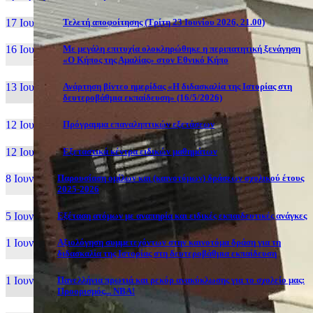
17 Ιουν, 26
Τελετή αποφοίτησης (Τρίτη 23 Ιουνίου 2026, 21.00)
16 Ιουν, 26
Με μεγάλη επιτυχία ολοκληρώθηκε η περιπατητική ξενάγηση
«Ο Κήπος της Αμαλίας» στον Εθνικό Κήπο
13 Ιουν, 26
Ανάρτηση βίντεο ημερίδας «Η διδασκαλία της Ιστορίας στη
δευτεροβάθμια εκπαίδευση» (16/5/2026)
12 Ιουν, 26
Πρόγραμμα επαναληπτικών εξετάσεων
12 Ιουν, 26
Εξεταστικά κέντρα ειδικών μαθημάτων
8 Ιουν, 26
Παρουσίαση ομίλων και (καινοτόμων) δράσεων σχολικού έτους
2025-2026
5 Ιουν, 26
Εξέταση ατόμων με αναπηρία και ειδικές εκπαιδευτικές ανάγκες
1 Ιουν, 26
Αξιολόγηση συμμετεχόντων στην καινοτόμα δράση για τη
διδασκαλία της Ιστορίας στη δευτεροβάθμια εκπαίδευση
1 Ιουν, 26
Πανελλήνια πρωτιά και ρεκόρ ανακύκλωσης για το σχολείο μας:
Προορισμός... NBA!