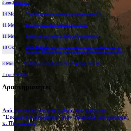
έτους 2026-2027
14 Μαι, 26
Yποβολή μηχανογραφικού για υποψηφίους 5%
11 Μαι, 26
Πρόγραμμα ενδοσχολικών εξετάσεων
11 Μαι, 26
Βράβευση του μαθητή Ιωάννη Χαραλάμπους
18 Οκτ, 25
2025-2026:Επιμόρφωση εκπαιδευτικών στη διδακτική της
Ιστορίας (Πρόσκληση, πρόγραμμα και δήλωση συμμετοχής)
8 Μαι, 26
Συζήτηση με τον βουλευτή κ. Δημήτρη Μάντζο
Περισσότερα
Δραστηριότητες
Από την επίσκεψη του ομίλου του σχολείου
"Εικονική Επιχείρηση" στον Μέντορά του υπουργό
κ. Πιερακάκη