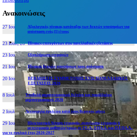
Περισσότερα
Ανακοινώσεις
27 Ιουν, 26
Αξιολογικός πίνακας κατάταξης των δεκτών υποψηφίων για
απόσπαση ενός (1) έτους
23 Ιουλ, 26
Πίνακες επιτυχόντων στις πανελλαδικές εξετάσεις
23 Ιουλ, 26
Ολοκλήρωση εγγραφών
21 Ιουλ, 26
Πίνακας δεκτών υποψήφιων προς απόσπαση
20 Ιουλ, 26
ΒΕΒΑΙΩΣΕΙΣ ΣΥΜΜΕΤΟΧΗΣ ΣΤΙΣ ΠΑΝΕΛΛΑΔΙΚΕΣ
ΕΞΕΤΑΣΕΙΣ 2026
8 Ιουλ, 26
Υποβολή μηχανογραφικού δελτίου και παράλληλου
μηχανογραφικού 2026
2 Ιουλ, 26
Λειτουργία σχολείου κατά τους θερινούς μήνες
29 Ιουν, 26
Ηλεκτρονική Αίτηση εγγραφής, ανανέωσης εγγραφής ή
μετεγγραφής μαθητών/τριών σε ΓΕ.Λ., ΕΠΑ.Λ. και Π.ΕΠΑ.Λ.,
για το σχολικό έτος 2026-2027