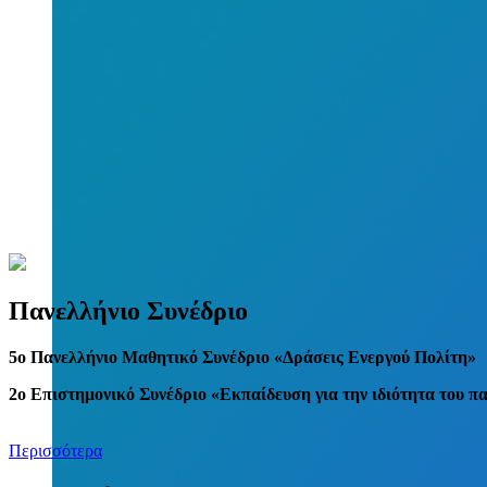
Πανελλήνιο Συνέδριο
5
o
Πανελλήνιο Μαθητικό Συνέδριο «Δράσεις Ενεργού Πολίτη»
2ο Επιστημονικό Συνέδριο «Εκπαίδευση για την ιδιότητα του π
Περισσότερα