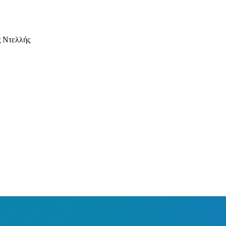
ς Ντελλής