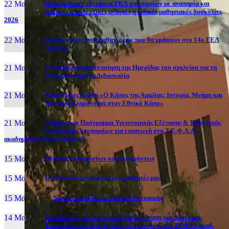
22 Μαι, 26
Πανελλαδικές εξετάσεις ΓΕΛ υποψηφίων με αναπηρία και
ειδικές εκπαιδευτικές ανάγκες ή ειδικές μαθησιακές δυσκολίες
2026
22 Μαι, 26
Οδηγίες προς τους μαθητές μας που θα γράψουν στο 14ο ΓΕΛ
Αθηνών
21 Μαι, 26
Επιτυχής πραγματοποίηση της Ημερίδας του σχολείου για τη
Διαφοροποιημένη Διδασκαλία
21 Μαι, 26
Καινοτόμος δράση «Ο Κήπος της Αμαλίας: Ιστορία, Μνήμη και
Βιώσιμη Κληρονομιά στον Εθνικό Κήπο»
21 Μαι, 26
Οδηγίες και Πρόγραμμα Υγειονομικής Εξέτασης & Πρακτικής
Δοκιμασίας Υποψηφίων για εισαγωγή στα Τ.Ε.Φ.Α.Α.,
ακαδημαϊκού έτους 2026-27
15 Μαι, 26
Πίνακας επιτυχόντων και επιλαχόντων
15 Μαι, 26
Εξεταστικά κέντρα για τους μαθητές μας
15 Μαι, 2026
Νέα ιστοσελίδα του Ομίλου Ρητορικής
14 Μαι, 26
Διευθύνσεις για την υγειονομική εξέταση και πρακτική
δοκιμασία των υποψηφίων για εισαγωγή στα ΤΕΦΑΑ ακαδ.