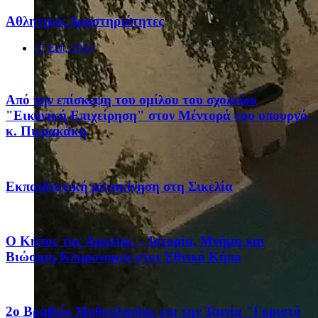
Αθλητικές δραστηριότητες
27 Σεπ, 2024
Από την επίσκεψη του ομίλου του σχολείου
"Εικονική Επιχείρηση" στον Μέντορά του υπουργό
κ. Πιερακάκη
Eκπαιδευτική μετακίνηση στη Σικελία
Ο Κήπος της Αμαλίας – Ιστορία, Μνήμη και
Βιώσιμη Κληρονομιά στον Εθνικό Κήπο
2ο Βραβείο Μυθοπλασίας για την Ταινία "Γυριστό