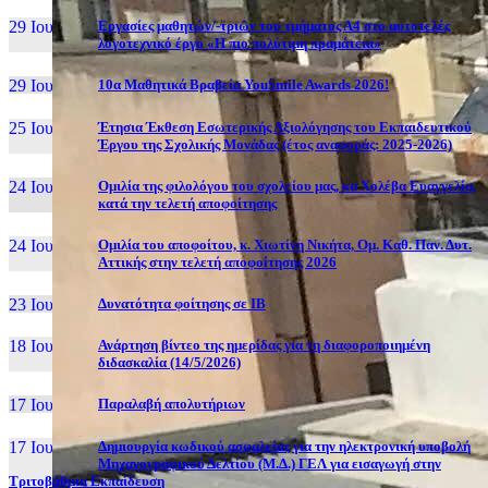
29 Ιουν, 26
Εργασίες μαθητών/-τριών του τμήματος Α4 στο αυτοτελές
λογοτεχνικό έργο «Η πιο πολύτιμη πραμάτεια»
29 Ιουν, 26
10α Μαθητικά Βραβεία YouSmile Awards 2026!
25 Ιουν, 26
Έτησια Έκθεση Εσωτερικής Αξιολόγησης του Εκπαιδευτικού
Έργου της Σχολικής Μονάδας (έτος αναφοράς: 2025-2026)
24 Ιουν, 26
Ομιλία της φιλολόγου του σχολείου μας, κα Χολέβα Ευαγγελία,
κατά την τελετή αποφοίτησης
24 Ιουν, 26
Ομιλία του αποφοίτου, κ. Χιωτίνη Νικήτα, Ομ. Καθ. Παν. Δυτ.
Αττικής στην τελετή αποφοίτησης 2026
23 Ιουν, 26
Δυνατότητα φοίτησης σε ΙΒ
18 Ιουν, 26
Ανάρτηση βίντεο της ημερίδας για τη διαφοροποιημένη
διδασκαλία (14/5/2026)
17 Ιουν, 26
Παραλαβή απολυτήριων
17 Ιουν, 26
Δημιουργία κωδικού ασφαλείας για την ηλεκτρονική υποβολή
Μηχανογραφικού Δελτίου (Μ.Δ.) ΓΕΛ για εισαγωγή στην
Τριτοβάθμια Εκπαίδευση