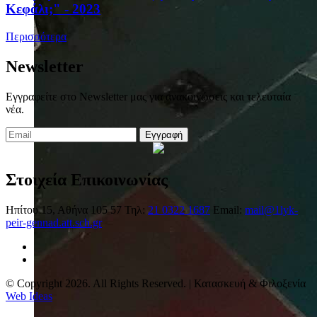
Κεφάλι;" - 2023
Περισσότερα
Newsletter
Εγγραφείτε στο Newsletter μας για ανακοινώσεις και τελευταία
νέα.
Εγγραφή
Στοιχεία Επικοινωνίας
Ηπίτου 15, Αθήνα 105 57
Τηλ:
21 0322 1687
Email:
mail@1lyk-
peir-gennad.att.sch.gr
© Copyright 2026. All Rights Reserved. | Κατασκευή & Φιλοξενία
Web Ideas