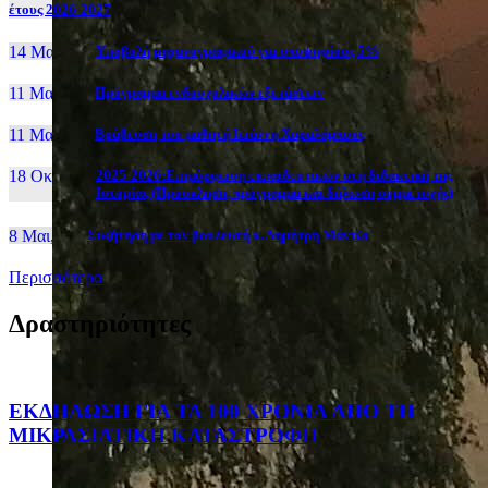
έτους 2026-2027
14 Μαι, 26
Yποβολή μηχανογραφικού για υποψηφίους 5%
11 Μαι, 26
Πρόγραμμα ενδοσχολικών εξετάσεων
11 Μαι, 26
Βράβευση του μαθητή Ιωάννη Χαραλάμπους
18 Οκτ, 25
2025-2026:Επιμόρφωση εκπαιδευτικών στη διδακτική της
Ιστορίας (Πρόσκληση, πρόγραμμα και δήλωση συμμετοχής)
8 Μαι, 26
Συζήτηση με τον βουλευτή κ. Δημήτρη Μάντζο
Περισσότερα
Δραστηριότητες
ΕΚΔΗΛΩΣΗ ΓΙΑ ΤΑ 100 ΧΡΟΝΙΑ ΑΠΟ ΤΗ
ΜΙΚΡΑΣΙΑΤΙΚΗ ΚΑΤΑΣΤΡΟΦΗ