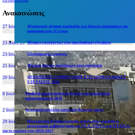
Περισσότερα
Ανακοινώσεις
27 Ιουν, 26
Αξιολογικός πίνακας κατάταξης των δεκτών υποψηφίων για
απόσπαση ενός (1) έτους
23 Ιουλ, 26
Πίνακες επιτυχόντων στις πανελλαδικές εξετάσεις
23 Ιουλ, 26
Ολοκλήρωση εγγραφών
21 Ιουλ, 26
Πίνακας δεκτών υποψήφιων προς απόσπαση
20 Ιουλ, 26
ΒΕΒΑΙΩΣΕΙΣ ΣΥΜΜΕΤΟΧΗΣ ΣΤΙΣ ΠΑΝΕΛΛΑΔΙΚΕΣ
ΕΞΕΤΑΣΕΙΣ 2026
8 Ιουλ, 26
Υποβολή μηχανογραφικού δελτίου και παράλληλου
μηχανογραφικού 2026
2 Ιουλ, 26
Λειτουργία σχολείου κατά τους θερινούς μήνες
29 Ιουν, 26
Ηλεκτρονική Αίτηση εγγραφής, ανανέωσης εγγραφής ή
μετεγγραφής μαθητών/τριών σε ΓΕ.Λ., ΕΠΑ.Λ. και Π.ΕΠΑ.Λ.,
για το σχολικό έτος 2026-2027