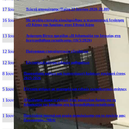
17 Ιουν, 26
Τελετή αποφοίτησης (Τρίτη 23 Ιουνίου 2026, 21.00)
16 Ιουν, 26
Με μεγάλη επιτυχία ολοκληρώθηκε η περιπατητική ξενάγηση
«Ο Κήπος της Αμαλίας» στον Εθνικό Κήπο
13 Ιουν, 26
Ανάρτηση βίντεο ημερίδας «Η διδασκαλία της Ιστορίας στη
δευτεροβάθμια εκπαίδευση» (16/5/2026)
12 Ιουν, 26
Πρόγραμμα επαναληπτικών εξετάσεων
12 Ιουν, 26
Εξεταστικά κέντρα ειδικών μαθημάτων
8 Ιουν, 26
Παρουσίαση ομίλων και (καινοτόμων) δράσεων σχολικού έτους
2025-2026
5 Ιουν, 26
Εξέταση ατόμων με αναπηρία και ειδικές εκπαιδευτικές ανάγκες
1 Ιουν, 26
Αξιολόγηση συμμετεχόντων στην καινοτόμα δράση για τη
διδασκαλία της Ιστορίας στη δευτεροβάθμια εκπαίδευση
1 Ιουν, 26
Πανελλήνια πρωτιά και ρεκόρ ανακύκλωσης για το σχολείο μας:
Προορισμός... NBA!