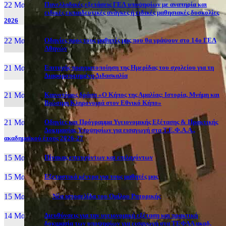
22 Μαι, 26
Πανελλαδικές εξετάσεις ΓΕΛ υποψηφίων με αναπηρία και
ειδικές εκπαιδευτικές ανάγκες ή ειδικές μαθησιακές δυσκολίες
2026
22 Μαι, 26
Οδηγίες προς τους μαθητές μας που θα γράψουν στο 14ο ΓΕΛ
Αθηνών
21 Μαι, 26
Επιτυχής πραγματοποίηση της Ημερίδας του σχολείου για τη
Διαφοροποιημένη Διδασκαλία
21 Μαι, 26
Καινοτόμος δράση «Ο Κήπος της Αμαλίας: Ιστορία, Μνήμη και
Βιώσιμη Κληρονομιά στον Εθνικό Κήπο»
21 Μαι, 26
Οδηγίες και Πρόγραμμα Υγειονομικής Εξέτασης & Πρακτικής
Δοκιμασίας Υποψηφίων για εισαγωγή στα Τ.Ε.Φ.Α.Α.,
ακαδημαϊκού έτους 2026-27
15 Μαι, 26
Πίνακας επιτυχόντων και επιλαχόντων
15 Μαι, 26
Εξεταστικά κέντρα για τους μαθητές μας
15 Μαι, 2026
Νέα ιστοσελίδα του Ομίλου Ρητορικής
14 Μαι, 26
Διευθύνσεις για την υγειονομική εξέταση και πρακτική
δοκιμασία των υποψηφίων για εισαγωγή στα ΤΕΦΑΑ ακαδ.