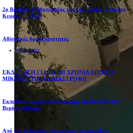
2ο Βραβείο Μυθοπλασίας για την Ταινία "Γυριστό
Κεφάλι;" - 2023
Αθλητικές δραστηριότητες
27 Σεπ, 2024
ΕΚΔΗΛΩΣΗ ΓΙΑ ΤΑ 100 ΧΡΟΝΙΑ ΑΠΟ ΤΗ
ΜΙΚΡΑΣΙΑΤΙΚΗ ΚΑΤΑΣΤΡΟΦΗ
Eκπαιδευτική μετακίνηση στην Ιταλία (Βενετία-
Βερόνα-Μιλάνο)
Από την επίσκεψη του ομίλου του σχολείου