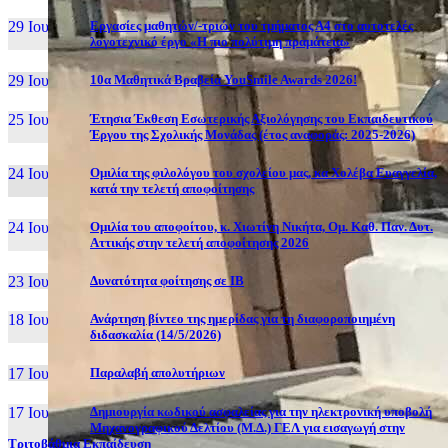
29 Ιουν, 26
Εργασίες μαθητών/-τριών του τμήματος Α4 στο αυτοτελές
λογοτεχνικό έργο «Η πιο πολύτιμη πραμάτεια»
29 Ιουν, 26
10α Μαθητικά Βραβεία YouSmile Awards 2026!
25 Ιουν, 26
Έτησια Έκθεση Εσωτερικής Αξιολόγησης του Εκπαιδευτικού
Έργου της Σχολικής Μονάδας (έτος αναφοράς: 2025-2026)
24 Ιουν, 26
Ομιλία της φιλολόγου του σχολείου μας, κα Χολέβα Ευαγγελία,
κατά την τελετή αποφοίτησης
24 Ιουν, 26
Ομιλία του αποφοίτου, κ. Χιωτίνη Νικήτα, Ομ. Καθ. Παν. Δυτ.
Αττικής στην τελετή αποφοίτησης 2026
23 Ιουν, 26
Δυνατότητα φοίτησης σε ΙΒ
18 Ιουν, 26
Ανάρτηση βίντεο της ημερίδας για τη διαφοροποιημένη
διδασκαλία (14/5/2026)
17 Ιουν, 26
Παραλαβή απολυτήριων
17 Ιουν, 26
Δημιουργία κωδικού ασφαλείας για την ηλεκτρονική υποβολή
Μηχανογραφικού Δελτίου (Μ.Δ.) ΓΕΛ για εισαγωγή στην
Τριτοβάθμια Εκπαίδευση