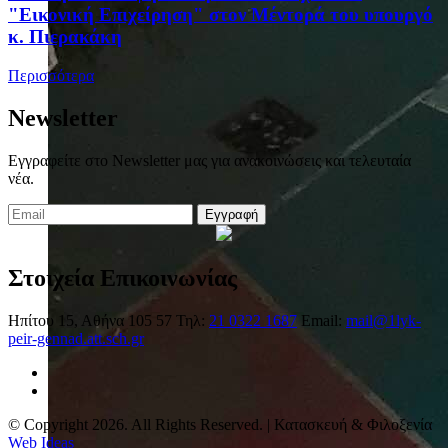
"Εικονική Επιχείρηση" στον Μέντορά του υπουργό
κ. Πιερακάκη
Περισσότερα
Newsletter
Εγγραφείτε στο Newsletter μας για ανακοινώσεις και τελευταία
νέα.
Εγγραφή
Στοιχεία Επικοινωνίας
Ηπίτου 15, Αθήνα 105 57
Τηλ:
21 0322 1687
Email:
mail@1lyk-
peir-gennad.att.sch.gr
© Copyright 2026. All Rights Reserved. | Κατασκευή & Φιλοξενία
Web Ideas