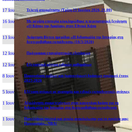
17 Ιουν, 26
Τελετή αποφοίτησης (Τρίτη 23 Ιουνίου 2026, 21.00)
16 Ιουν, 26
Με μεγάλη επιτυχία ολοκληρώθηκε η περιπατητική ξενάγηση
«Ο Κήπος της Αμαλίας» στον Εθνικό Κήπο
13 Ιουν, 26
Ανάρτηση βίντεο ημερίδας «Η διδασκαλία της Ιστορίας στη
δευτεροβάθμια εκπαίδευση» (16/5/2026)
12 Ιουν, 26
Πρόγραμμα επαναληπτικών εξετάσεων
12 Ιουν, 26
Εξεταστικά κέντρα ειδικών μαθημάτων
8 Ιουν, 26
Παρουσίαση ομίλων και (καινοτόμων) δράσεων σχολικού έτους
2025-2026
5 Ιουν, 26
Εξέταση ατόμων με αναπηρία και ειδικές εκπαιδευτικές ανάγκες
1 Ιουν, 26
Αξιολόγηση συμμετεχόντων στην καινοτόμα δράση για τη
διδασκαλία της Ιστορίας στη δευτεροβάθμια εκπαίδευση
1 Ιουν, 26
Πανελλήνια πρωτιά και ρεκόρ ανακύκλωσης για το σχολείο μας:
Προορισμός... NBA!