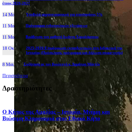
έτους 2026-2027
14 Μαι, 26
Yποβολή μηχανογραφικού για υποψηφίους 5%
11 Μαι, 26
Πρόγραμμα ενδοσχολικών εξετάσεων
11 Μαι, 26
Βράβευση του μαθητή Ιωάννη Χαραλάμπους
18 Οκτ, 25
2025-2026:Επιμόρφωση εκπαιδευτικών στη διδακτική της
Ιστορίας (Πρόσκληση, πρόγραμμα και δήλωση συμμετοχής)
8 Μαι, 26
Συζήτηση με τον βουλευτή κ. Δημήτρη Μάντζο
Περισσότερα
Δραστηριότητες
Ο Κήπος της Αμαλίας – Ιστορία, Μνήμη και
Βιώσιμη Κληρονομιά στον Εθνικό Κήπο