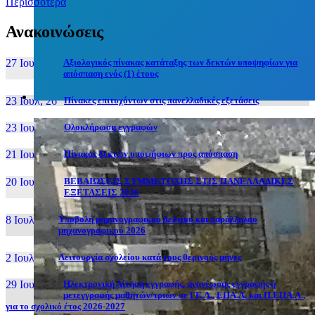
Περισσότερα
Ανακοινώσεις
27 Ιουν, 26
Αξιολογικός πίνακας κατάταξης των δεκτών υποψηφίων για
απόσπαση ενός (1) έτους
23 Ιουλ, 26
Πίνακες επιτυχόντων στις πανελλαδικές εξετάσεις
23 Ιουλ, 26
Ολοκλήρωση εγγραφών
21 Ιουλ, 26
Πίνακας δεκτών υποψήφιων προς απόσπαση
20 Ιουλ, 26
ΒΕΒΑΙΩΣΕΙΣ ΣΥΜΜΕΤΟΧΗΣ ΣΤΙΣ ΠΑΝΕΛΛΑΔΙΚΕΣ
ΕΞΕΤΑΣΕΙΣ 2026
8 Ιουλ, 26
Υποβολή μηχανογραφικού δελτίου και παράλληλου
μηχανογραφικού 2026
2 Ιουλ, 26
Λειτουργία σχολείου κατά τους θερινούς μήνες
29 Ιουν, 26
Ηλεκτρονική Αίτηση εγγραφής, ανανέωσης εγγραφής ή
μετεγγραφής μαθητών/τριών σε ΓΕ.Λ., ΕΠΑ.Λ. και Π.ΕΠΑ.Λ.,
για το σχολικό έτος 2026-2027