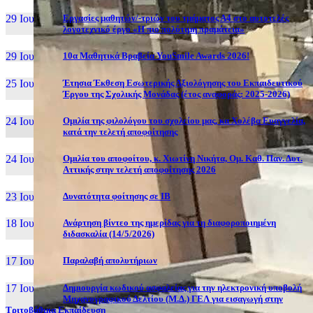
29 Ιουν, 26
Εργασίες μαθητών/-τριών του τμήματος Α4 στο αυτοτελές
λογοτεχνικό έργο «Η πιο πολύτιμη πραμάτεια»
29 Ιουν, 26
10α Μαθητικά Βραβεία YouSmile Awards 2026!
25 Ιουν, 26
Έτησια Έκθεση Εσωτερικής Αξιολόγησης του Εκπαιδευτικού
Έργου της Σχολικής Μονάδας (έτος αναφοράς: 2025-2026)
24 Ιουν, 26
Ομιλία της φιλολόγου του σχολείου μας, κα Χολέβα Ευαγγελία,
κατά την τελετή αποφοίτησης
24 Ιουν, 26
Ομιλία του αποφοίτου, κ. Χιωτίνη Νικήτα, Ομ. Καθ. Παν. Δυτ.
Αττικής στην τελετή αποφοίτησης 2026
23 Ιουν, 26
Δυνατότητα φοίτησης σε ΙΒ
18 Ιουν, 26
Ανάρτηση βίντεο της ημερίδας για τη διαφοροποιημένη
διδασκαλία (14/5/2026)
17 Ιουν, 26
Παραλαβή απολυτήριων
17 Ιουν, 26
Δημιουργία κωδικού ασφαλείας για την ηλεκτρονική υποβολή
Μηχανογραφικού Δελτίου (Μ.Δ.) ΓΕΛ για εισαγωγή στην
Τριτοβάθμια Εκπαίδευση