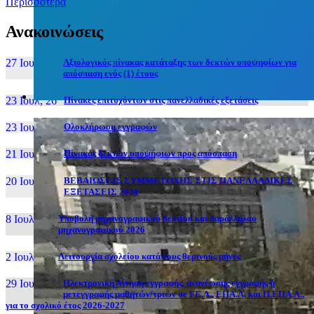
Περισσότερα
Ανακοινώσεις
27 Ιουν, 26
Αξιολογικός πίνακας κατάταξης των δεκτών υποψηφίων για
απόσπαση ενός (1) έτους
23 Ιουλ, 26
Πίνακες επιτυχόντων στις πανελλαδικές εξετάσεις
23 Ιουλ, 26
Ολοκλήρωση εγγραφών
21 Ιουλ, 26
Πίνακας δεκτών υποψήφιων προς απόσπαση
20 Ιουλ, 26
ΒΕΒΑΙΩΣΕΙΣ ΣΥΜΜΕΤΟΧΗΣ ΣΤΙΣ ΠΑΝΕΛΛΑΔΙΚΕΣ
ΕΞΕΤΑΣΕΙΣ 2026
8 Ιουλ, 26
Υποβολή μηχανογραφικού δελτίου και παράλληλου
μηχανογραφικού 2026
2 Ιουλ, 26
Λειτουργία σχολείου κατά τους θερινούς μήνες
29 Ιουν, 26
Ηλεκτρονική Αίτηση εγγραφής, ανανέωσης εγγραφής ή
μετεγγραφής μαθητών/τριών σε ΓΕ.Λ., ΕΠΑ.Λ. και Π.ΕΠΑ.Λ.,
για το σχολικό έτος 2026-2027