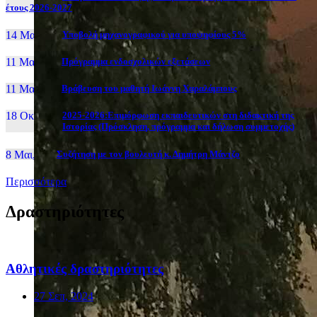
έτους 2026-2027
14 Μαι, 26
Yποβολή μηχανογραφικού για υποψηφίους 5%
11 Μαι, 26
Πρόγραμμα ενδοσχολικών εξετάσεων
11 Μαι, 26
Βράβευση του μαθητή Ιωάννη Χαραλάμπους
18 Οκτ, 25
2025-2026:Επιμόρφωση εκπαιδευτικών στη διδακτική της
Ιστορίας (Πρόσκληση, πρόγραμμα και δήλωση συμμετοχής)
8 Μαι, 26
Συζήτηση με τον βουλευτή κ. Δημήτρη Μάντζο
Περισσότερα
Δραστηριότητες
Αθλητικές δραστηριότητες
27 Σεπ, 2024