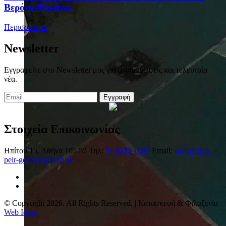
Βερόνα-Μιλάνο)
Περισσότερα
Newsletter
Εγγραφείτε στο Newsletter μας για ανακοινώσεις και τελευταία
νέα.
Εγγραφή
Στοιχεία Επικοινωνίας
Ηπίτου 15, Αθήνα 105 57
Τηλ:
21 0322 1687
Email:
mail@1lyk-
peir-gennad.att.sch.gr
© Copyright 2026. All Rights Reserved. | Κατασκευή & Φιλοξενία
Web Ideas