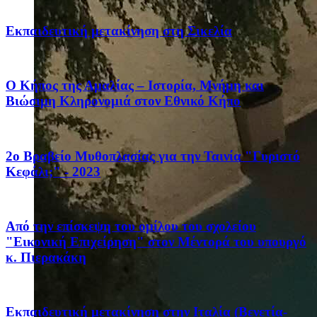
Eκπαιδευτική μετακίνηση στη Σικελία
Ο Κήπος της Αμαλίας – Ιστορία, Μνήμη και
Βιώσιμη Κληρονομιά στον Εθνικό Κήπο
2ο Βραβείο Μυθοπλασίας για την Ταινία "Γυριστό
Κεφάλι;" - 2023
Από την επίσκεψη του ομίλου του σχολείου
"Εικονική Επιχείρηση" στον Μέντορά του υπουργό
κ. Πιερακάκη
Eκπαιδευτική μετακίνηση στην Ιταλία (Βενετία-