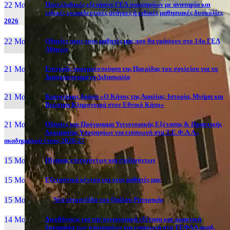
22 Μαι, 26
Πανελλαδικές εξετάσεις ΓΕΛ υποψηφίων με αναπηρία και
ειδικές εκπαιδευτικές ανάγκες ή ειδικές μαθησιακές δυσκολίες
2026
22 Μαι, 26
Οδηγίες προς τους μαθητές μας που θα γράψουν στο 14ο ΓΕΛ
Αθηνών
21 Μαι, 26
Επιτυχής πραγματοποίηση της Ημερίδας του σχολείου για τη
Διαφοροποιημένη Διδασκαλία
21 Μαι, 26
Καινοτόμος δράση «Ο Κήπος της Αμαλίας: Ιστορία, Μνήμη και
Βιώσιμη Κληρονομιά στον Εθνικό Κήπο»
21 Μαι, 26
Οδηγίες και Πρόγραμμα Υγειονομικής Εξέτασης & Πρακτικής
Δοκιμασίας Υποψηφίων για εισαγωγή στα Τ.Ε.Φ.Α.Α.,
ακαδημαϊκού έτους 2026-27
15 Μαι, 26
Πίνακας επιτυχόντων και επιλαχόντων
15 Μαι, 26
Εξεταστικά κέντρα για τους μαθητές μας
15 Μαι, 2026
Νέα ιστοσελίδα του Ομίλου Ρητορικής
14 Μαι, 26
Διευθύνσεις για την υγειονομική εξέταση και πρακτική
δοκιμασία των υποψηφίων για εισαγωγή στα ΤΕΦΑΑ ακαδ.