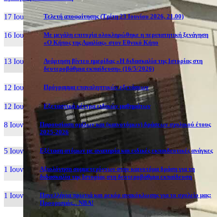
17 Ιουν, 26
Τελετή αποφοίτησης (Τρίτη 23 Ιουνίου 2026, 21.00)
16 Ιουν, 26
Με μεγάλη επιτυχία ολοκληρώθηκε η περιπατητική ξενάγηση
«Ο Κήπος της Αμαλίας» στον Εθνικό Κήπο
13 Ιουν, 26
Ανάρτηση βίντεο ημερίδας «Η διδασκαλία της Ιστορίας στη
δευτεροβάθμια εκπαίδευση» (16/5/2026)
12 Ιουν, 26
Πρόγραμμα επαναληπτικών εξετάσεων
12 Ιουν, 26
Εξεταστικά κέντρα ειδικών μαθημάτων
8 Ιουν, 26
Παρουσίαση ομίλων και (καινοτόμων) δράσεων σχολικού έτους
2025-2026
5 Ιουν, 26
Εξέταση ατόμων με αναπηρία και ειδικές εκπαιδευτικές ανάγκες
1 Ιουν, 26
Αξιολόγηση συμμετεχόντων στην καινοτόμα δράση για τη
διδασκαλία της Ιστορίας στη δευτεροβάθμια εκπαίδευση
1 Ιουν, 26
Πανελλήνια πρωτιά και ρεκόρ ανακύκλωσης για το σχολείο μας:
Προορισμός... NBA!