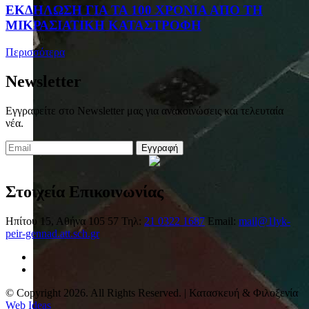
ΕΚΔΗΛΩΣΗ ΓΙΑ ΤΑ 100 ΧΡΟΝΙΑ ΑΠΟ ΤΗ
ΜΙΚΡΑΣΙΑΤΙΚΗ ΚΑΤΑΣΤΡΟΦΗ
Περισσότερα
Newsletter
Εγγραφείτε στο Newsletter μας για ανακοινώσεις και τελευταία
νέα.
Εγγραφή
Στοιχεία Επικοινωνίας
Ηπίτου 15, Αθήνα 105 57
Τηλ:
21 0322 1687
Email:
mail@1lyk-
peir-gennad.att.sch.gr
© Copyright 2026. All Rights Reserved. | Κατασκευή & Φιλοξενία
Web Ideas