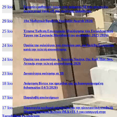
29 Ιουν, 26
Εργασίες μαθητών/-τριών του τμήματος Α4 στο αυτοτελές
λογοτεχνικό έργο «Η πιο πολύτιμη πραμάτεια»
29 Ιουν, 26
10α Μαθητικά Βραβεία YouSmile Awards 2026!
25 Ιουν, 26
Έτησια Έκθεση Εσωτερικής Αξιολόγησης του Εκπαιδευτικού
Έργου της Σχολικής Μονάδας (έτος αναφοράς: 2025-2026)
24 Ιουν, 26
Ομιλία της φιλολόγου του σχολείου μας, κα Χολέβα Ευαγγελία,
κατά την τελετή αποφοίτησης
24 Ιουν, 26
Ομιλία του αποφοίτου, κ. Χιωτίνη Νικήτα, Ομ. Καθ. Παν. Δυτ.
Αττικής στην τελετή αποφοίτησης 2026
23 Ιουν, 26
Δυνατότητα φοίτησης σε ΙΒ
18 Ιουν, 26
Ανάρτηση βίντεο της ημερίδας για τη διαφοροποιημένη
διδασκαλία (14/5/2026)
17 Ιουν, 26
Παραλαβή απολυτήριων
17 Ιουν, 26
Δημιουργία κωδικού ασφαλείας για την ηλεκτρονική υποβολή
Μηχανογραφικού Δελτίου (Μ.Δ.) ΓΕΛ για εισαγωγή στην
Τριτοβάθμια Εκπαίδευση