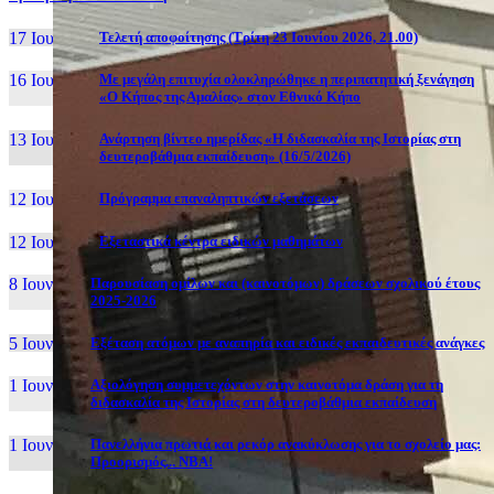
17 Ιουν, 26
Τελετή αποφοίτησης (Τρίτη 23 Ιουνίου 2026, 21.00)
16 Ιουν, 26
Με μεγάλη επιτυχία ολοκληρώθηκε η περιπατητική ξενάγηση
«Ο Κήπος της Αμαλίας» στον Εθνικό Κήπο
13 Ιουν, 26
Ανάρτηση βίντεο ημερίδας «Η διδασκαλία της Ιστορίας στη
δευτεροβάθμια εκπαίδευση» (16/5/2026)
12 Ιουν, 26
Πρόγραμμα επαναληπτικών εξετάσεων
12 Ιουν, 26
Εξεταστικά κέντρα ειδικών μαθημάτων
8 Ιουν, 26
Παρουσίαση ομίλων και (καινοτόμων) δράσεων σχολικού έτους
2025-2026
5 Ιουν, 26
Εξέταση ατόμων με αναπηρία και ειδικές εκπαιδευτικές ανάγκες
1 Ιουν, 26
Αξιολόγηση συμμετεχόντων στην καινοτόμα δράση για τη
διδασκαλία της Ιστορίας στη δευτεροβάθμια εκπαίδευση
1 Ιουν, 26
Πανελλήνια πρωτιά και ρεκόρ ανακύκλωσης για το σχολείο μας:
Προορισμός... NBA!