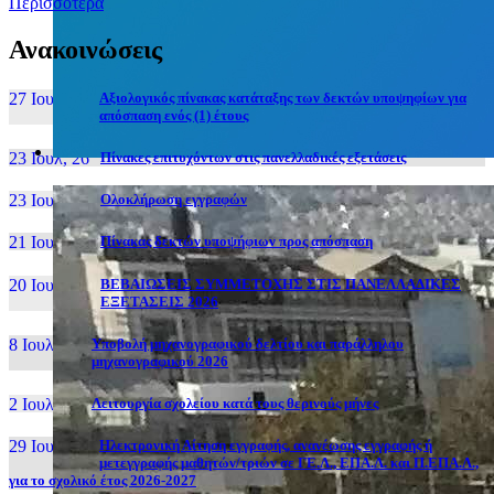
Περισσότερα
Ανακοινώσεις
27 Ιουν, 26
Αξιολογικός πίνακας κατάταξης των δεκτών υποψηφίων για
απόσπαση ενός (1) έτους
23 Ιουλ, 26
Πίνακες επιτυχόντων στις πανελλαδικές εξετάσεις
23 Ιουλ, 26
Ολοκλήρωση εγγραφών
21 Ιουλ, 26
Πίνακας δεκτών υποψήφιων προς απόσπαση
20 Ιουλ, 26
ΒΕΒΑΙΩΣΕΙΣ ΣΥΜΜΕΤΟΧΗΣ ΣΤΙΣ ΠΑΝΕΛΛΑΔΙΚΕΣ
ΕΞΕΤΑΣΕΙΣ 2026
8 Ιουλ, 26
Υποβολή μηχανογραφικού δελτίου και παράλληλου
μηχανογραφικού 2026
2 Ιουλ, 26
Λειτουργία σχολείου κατά τους θερινούς μήνες
29 Ιουν, 26
Ηλεκτρονική Αίτηση εγγραφής, ανανέωσης εγγραφής ή
μετεγγραφής μαθητών/τριών σε ΓΕ.Λ., ΕΠΑ.Λ. και Π.ΕΠΑ.Λ.,
για το σχολικό έτος 2026-2027