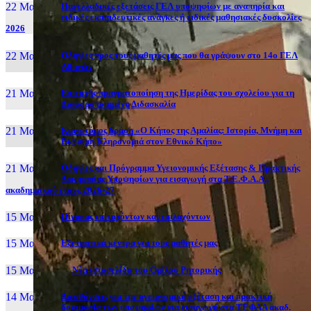
22 Μαι, 26
Πανελλαδικές εξετάσεις ΓΕΛ υποψηφίων με αναπηρία και
ειδικές εκπαιδευτικές ανάγκες ή ειδικές μαθησιακές δυσκολίες
2026
22 Μαι, 26
Οδηγίες προς τους μαθητές μας που θα γράψουν στο 14ο ΓΕΛ
Αθηνών
21 Μαι, 26
Επιτυχής πραγματοποίηση της Ημερίδας του σχολείου για τη
Διαφοροποιημένη Διδασκαλία
21 Μαι, 26
Καινοτόμος δράση «Ο Κήπος της Αμαλίας: Ιστορία, Μνήμη και
Βιώσιμη Κληρονομιά στον Εθνικό Κήπο»
21 Μαι, 26
Οδηγίες και Πρόγραμμα Υγειονομικής Εξέτασης & Πρακτικής
Δοκιμασίας Υποψηφίων για εισαγωγή στα Τ.Ε.Φ.Α.Α.,
ακαδημαϊκού έτους 2026-27
15 Μαι, 26
Πίνακας επιτυχόντων και επιλαχόντων
15 Μαι, 26
Εξεταστικά κέντρα για τους μαθητές μας
15 Μαι, 2026
Νέα ιστοσελίδα του Ομίλου Ρητορικής
14 Μαι, 26
Διευθύνσεις για την υγειονομική εξέταση και πρακτική
δοκιμασία των υποψηφίων για εισαγωγή στα ΤΕΦΑΑ ακαδ.