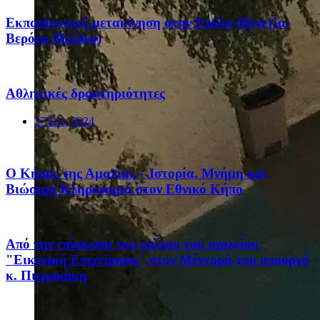
Eκπαιδευτική μετακίνηση στην Ιταλία (Βενετία-
Βερόνα-Μιλάνο)
Αθλητικές δραστηριότητες
27 Σεπ, 2024
Ο Κήπος της Αμαλίας – Ιστορία, Μνήμη και
Βιώσιμη Κληρονομιά στον Εθνικό Κήπο
Από την επίσκεψη του ομίλου του σχολείου
"Εικονική Επιχείρηση" στον Μέντορά του υπουργό
κ. Πιερακάκη