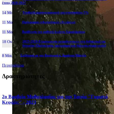
έτους 2026-2027
14 Μαι, 26
Yποβολή μηχανογραφικού για υποψηφίους 5%
11 Μαι, 26
Πρόγραμμα ενδοσχολικών εξετάσεων
11 Μαι, 26
Βράβευση του μαθητή Ιωάννη Χαραλάμπους
18 Οκτ, 25
2025-2026:Επιμόρφωση εκπαιδευτικών στη διδακτική της
Ιστορίας (Πρόσκληση, πρόγραμμα και δήλωση συμμετοχής)
8 Μαι, 26
Συζήτηση με τον βουλευτή κ. Δημήτρη Μάντζο
Περισσότερα
Δραστηριότητες
2ο Βραβείο Μυθοπλασίας για την Ταινία "Γυριστό
Κεφάλι;" - 2023