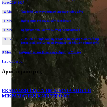
έτους 2026-2027
14 Μαι, 26
Yποβολή μηχανογραφικού για υποψηφίους 5%
11 Μαι, 26
Πρόγραμμα ενδοσχολικών εξετάσεων
11 Μαι, 26
Βράβευση του μαθητή Ιωάννη Χαραλάμπους
18 Οκτ, 25
2025-2026:Επιμόρφωση εκπαιδευτικών στη διδακτική της
Ιστορίας (Πρόσκληση, πρόγραμμα και δήλωση συμμετοχής)
8 Μαι, 26
Συζήτηση με τον βουλευτή κ. Δημήτρη Μάντζο
Περισσότερα
Δραστηριότητες
ΕΚΔΗΛΩΣΗ ΓΙΑ ΤΑ 100 ΧΡΟΝΙΑ ΑΠΟ ΤΗ
ΜΙΚΡΑΣΙΑΤΙΚΗ ΚΑΤΑΣΤΡΟΦΗ