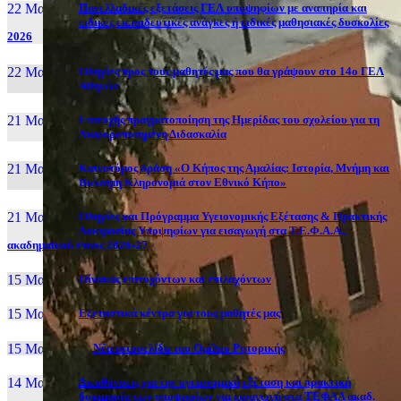
22 Μαι, 26
Πανελλαδικές εξετάσεις ΓΕΛ υποψηφίων με αναπηρία και
ειδικές εκπαιδευτικές ανάγκες ή ειδικές μαθησιακές δυσκολίες
2026
22 Μαι, 26
Οδηγίες προς τους μαθητές μας που θα γράψουν στο 14ο ΓΕΛ
Αθηνών
21 Μαι, 26
Επιτυχής πραγματοποίηση της Ημερίδας του σχολείου για τη
Διαφοροποιημένη Διδασκαλία
21 Μαι, 26
Καινοτόμος δράση «Ο Κήπος της Αμαλίας: Ιστορία, Μνήμη και
Βιώσιμη Κληρονομιά στον Εθνικό Κήπο»
21 Μαι, 26
Οδηγίες και Πρόγραμμα Υγειονομικής Εξέτασης & Πρακτικής
Δοκιμασίας Υποψηφίων για εισαγωγή στα Τ.Ε.Φ.Α.Α.,
ακαδημαϊκού έτους 2026-27
15 Μαι, 26
Πίνακας επιτυχόντων και επιλαχόντων
15 Μαι, 26
Εξεταστικά κέντρα για τους μαθητές μας
15 Μαι, 2026
Νέα ιστοσελίδα του Ομίλου Ρητορικής
14 Μαι, 26
Διευθύνσεις για την υγειονομική εξέταση και πρακτική
δοκιμασία των υποψηφίων για εισαγωγή στα ΤΕΦΑΑ ακαδ.