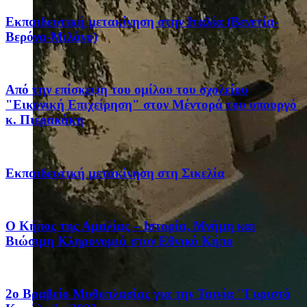
Eκπαιδευτική μετακίνηση στην Ιταλία (Βενετία-
Βερόνα-Μιλάνο)
Από την επίσκεψη του ομίλου του σχολείου
"Εικονική Επιχείρηση" στον Μέντορά του υπουργό
κ. Πιερακάκη
Eκπαιδευτική μετακίνηση στη Σικελία
Ο Κήπος της Αμαλίας – Ιστορία, Μνήμη και
Βιώσιμη Κληρονομιά στον Εθνικό Κήπο
2ο Βραβείο Μυθοπλασίας για την Ταινία "Γυριστό