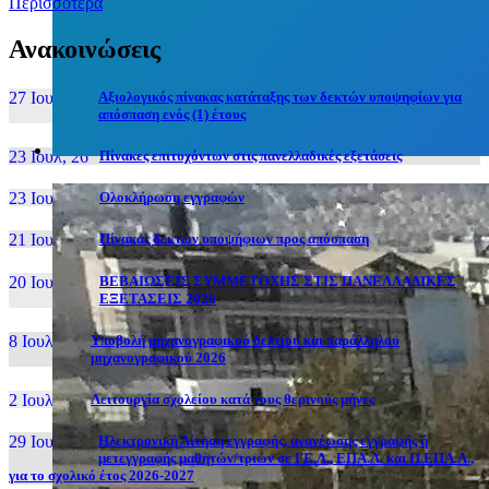
Περισσότερα
Ανακοινώσεις
27 Ιουν, 26
Αξιολογικός πίνακας κατάταξης των δεκτών υποψηφίων για
απόσπαση ενός (1) έτους
23 Ιουλ, 26
Πίνακες επιτυχόντων στις πανελλαδικές εξετάσεις
23 Ιουλ, 26
Ολοκλήρωση εγγραφών
21 Ιουλ, 26
Πίνακας δεκτών υποψήφιων προς απόσπαση
20 Ιουλ, 26
ΒΕΒΑΙΩΣΕΙΣ ΣΥΜΜΕΤΟΧΗΣ ΣΤΙΣ ΠΑΝΕΛΛΑΔΙΚΕΣ
ΕΞΕΤΑΣΕΙΣ 2026
8 Ιουλ, 26
Υποβολή μηχανογραφικού δελτίου και παράλληλου
μηχανογραφικού 2026
2 Ιουλ, 26
Λειτουργία σχολείου κατά τους θερινούς μήνες
29 Ιουν, 26
Ηλεκτρονική Αίτηση εγγραφής, ανανέωσης εγγραφής ή
μετεγγραφής μαθητών/τριών σε ΓΕ.Λ., ΕΠΑ.Λ. και Π.ΕΠΑ.Λ.,
για το σχολικό έτος 2026-2027