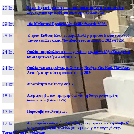
29 Ιουν, 26
Εργασίες μαθητών/-τριών του τμήματος Α4 στο αυτοτελές
λογοτεχνικό έργο «Η πιο πολύτιμη πραμάτεια»
29 Ιουν, 26
10α Μαθητικά Βραβεία YouSmile Awards 2026!
25 Ιουν, 26
Έτησια Έκθεση Εσωτερικής Αξιολόγησης του Εκπαιδευτικού
Έργου της Σχολικής Μονάδας (έτος αναφοράς: 2025-2026)
24 Ιουν, 26
Ομιλία της φιλολόγου του σχολείου μας, κα Χολέβα Ευαγγελία,
κατά την τελετή αποφοίτησης
24 Ιουν, 26
Ομιλία του αποφοίτου, κ. Χιωτίνη Νικήτα, Ομ. Καθ. Παν. Δυτ.
Αττικής στην τελετή αποφοίτησης 2026
23 Ιουν, 26
Δυνατότητα φοίτησης σε ΙΒ
18 Ιουν, 26
Ανάρτηση βίντεο της ημερίδας για τη διαφοροποιημένη
διδασκαλία (14/5/2026)
17 Ιουν, 26
Παραλαβή απολυτήριων
17 Ιουν, 26
Δημιουργία κωδικού ασφαλείας για την ηλεκτρονική υποβολή
Μηχανογραφικού Δελτίου (Μ.Δ.) ΓΕΛ για εισαγωγή στην
Τριτοβάθμια Εκπαίδευση