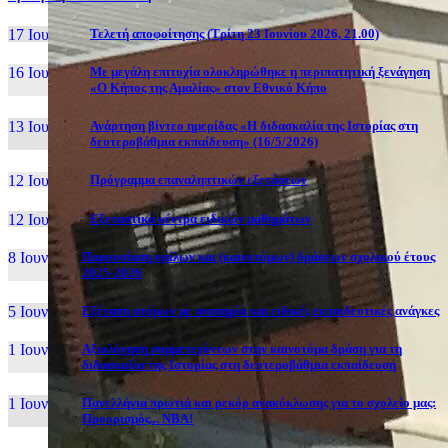
17 Ιουν, 26
Τελετή αποφοίτησης (Τρίτη 23 Ιουνίου 2026, 21.00)
16 Ιουν, 26
Με μεγάλη επιτυχία ολοκληρώθηκε η περιπατητική ξενάγηση
«Ο Κήπος της Αμαλίας» στον Εθνικό Κήπο
13 Ιουν, 26
Ανάρτηση βίντεο ημερίδας «Η διδασκαλία της Ιστορίας στη
δευτεροβάθμια εκπαίδευση» (16/5/2026)
12 Ιουν, 26
Πρόγραμμα επαναληπτικών εξετάσεων
12 Ιουν, 26
Εξεταστικά κέντρα ειδικών μαθημάτων
8 Ιουν, 26
Παρουσίαση ομίλων και (καινοτόμων) δράσεων σχολικού έτους
2025-2026
5 Ιουν, 26
Εξέταση ατόμων με αναπηρία και ειδικές εκπαιδευτικές ανάγκες
1 Ιουν, 26
Αξιολόγηση συμμετεχόντων στην καινοτόμα δράση για τη
διδασκαλία της Ιστορίας στη δευτεροβάθμια εκπαίδευση
1 Ιουν, 26
Πανελλήνια πρωτιά και ρεκόρ ανακύκλωσης για το σχολείο μας:
Προορισμός... NBA!