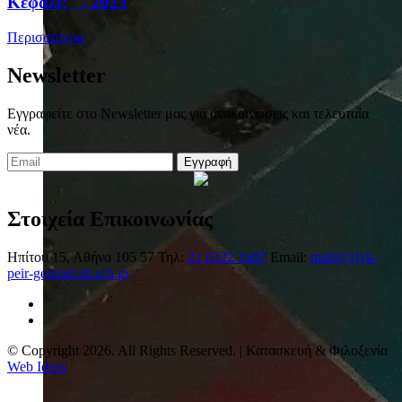
Κεφάλι;" - 2023
Περισσότερα
Newsletter
Εγγραφείτε στο Newsletter μας για ανακοινώσεις και τελευταία
νέα.
Εγγραφή
Στοιχεία Επικοινωνίας
Ηπίτου 15, Αθήνα 105 57
Τηλ:
21 0322 1687
Email:
mail@1lyk-
peir-gennad.att.sch.gr
© Copyright 2026. All Rights Reserved. | Κατασκευή & Φιλοξενία
Web Ideas