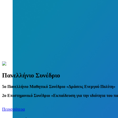
Πανελλήνιο Συνέδριο
5
o
Πανελλήνιο Μαθητικό Συνέδριο «Δράσεις Ενεργού Πολίτη»
2ο Επιστημονικό Συνέδριο «Εκπαίδευση για την ιδιότητα του π
Περισσότερα