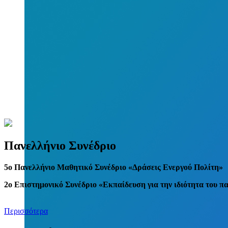
Πανελλήνιο Συνέδριο
5
o
Πανελλήνιο Μαθητικό Συνέδριο «Δράσεις Ενεργού Πολίτη»
2ο Επιστημονικό Συνέδριο «Εκπαίδευση για την ιδιότητα του π
Περισσότερα