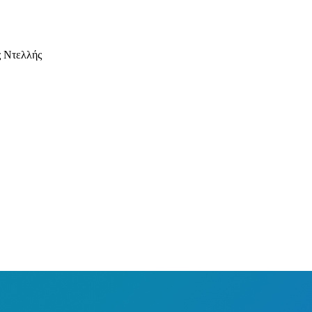
ς Ντελλής