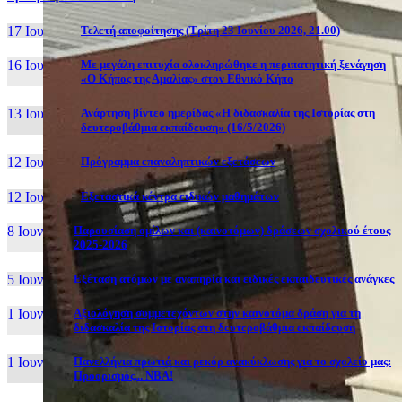
17 Ιουν, 26
Τελετή αποφοίτησης (Τρίτη 23 Ιουνίου 2026, 21.00)
16 Ιουν, 26
Με μεγάλη επιτυχία ολοκληρώθηκε η περιπατητική ξενάγηση
«Ο Κήπος της Αμαλίας» στον Εθνικό Κήπο
13 Ιουν, 26
Ανάρτηση βίντεο ημερίδας «Η διδασκαλία της Ιστορίας στη
δευτεροβάθμια εκπαίδευση» (16/5/2026)
12 Ιουν, 26
Πρόγραμμα επαναληπτικών εξετάσεων
12 Ιουν, 26
Εξεταστικά κέντρα ειδικών μαθημάτων
8 Ιουν, 26
Παρουσίαση ομίλων και (καινοτόμων) δράσεων σχολικού έτους
2025-2026
5 Ιουν, 26
Εξέταση ατόμων με αναπηρία και ειδικές εκπαιδευτικές ανάγκες
1 Ιουν, 26
Αξιολόγηση συμμετεχόντων στην καινοτόμα δράση για τη
διδασκαλία της Ιστορίας στη δευτεροβάθμια εκπαίδευση
1 Ιουν, 26
Πανελλήνια πρωτιά και ρεκόρ ανακύκλωσης για το σχολείο μας:
Προορισμός... NBA!