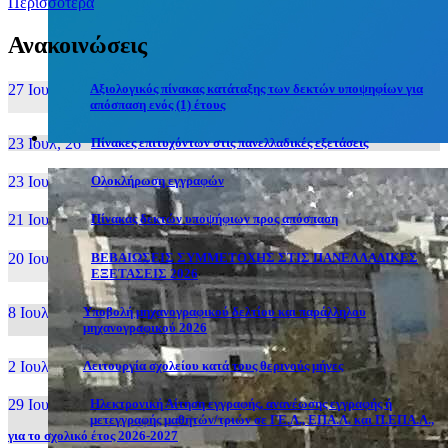
Περισσότερα
Ανακοινώσεις
27 Ιουν, 26
Αξιολογικός πίνακας κατάταξης των δεκτών υποψηφίων για
απόσπαση ενός (1) έτους
23 Ιουλ, 26
Πίνακες επιτυχόντων στις πανελλαδικές εξετάσεις
23 Ιουλ, 26
Ολοκλήρωση εγγραφών
21 Ιουλ, 26
Πίνακας δεκτών υποψήφιων προς απόσπαση
20 Ιουλ, 26
ΒΕΒΑΙΩΣΕΙΣ ΣΥΜΜΕΤΟΧΗΣ ΣΤΙΣ ΠΑΝΕΛΛΑΔΙΚΕΣ
ΕΞΕΤΑΣΕΙΣ 2026
8 Ιουλ, 26
Υποβολή μηχανογραφικού δελτίου και παράλληλου
μηχανογραφικού 2026
2 Ιουλ, 26
Λειτουργία σχολείου κατά τους θερινούς μήνες
29 Ιουν, 26
Ηλεκτρονική Αίτηση εγγραφής, ανανέωσης εγγραφής ή
μετεγγραφής μαθητών/τριών σε ΓΕ.Λ., ΕΠΑ.Λ. και Π.ΕΠΑ.Λ.,
για το σχολικό έτος 2026-2027