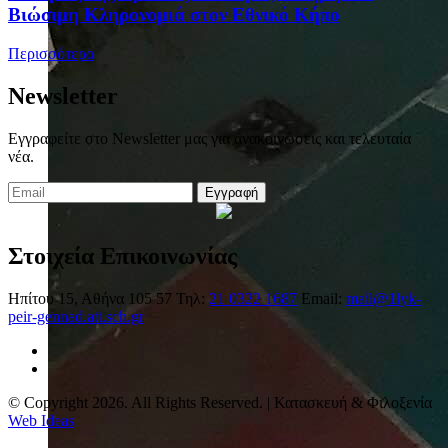
Βιώσιμη Κληρονομιά στον Εθνικό Κήπο
Περισσότερα
Newsletter
Εγγραφείτε στο Newsletter μας για ανακοινώσεις και τελευταία
νέα.
Εγγραφή
Στοιχεία Επικοινωνίας
Ηπίτου 15, Αθήνα 105 57
Τηλ:
21 0322 1687
Email:
mail@1lyk-
peir-gennad.att.sch.gr
© Copyright 2026. All Rights Reserved. | Κατασκευή & Φιλοξενία
Web Ideas