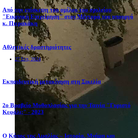
Από την επίσκεψη του ομίλου του σχολείου
"Εικονική Επιχείρηση" στον Μέντορά του υπουργό
κ. Πιερακάκη
Αθλητικές δραστηριότητες
27 Σεπ, 2024
Eκπαιδευτική μετακίνηση στη Σικελία
2ο Βραβείο Μυθοπλασίας για την Ταινία "Γυριστό
Κεφάλι;" - 2023
Ο Κήπος της Αμαλίας – Ιστορία, Μνήμη και