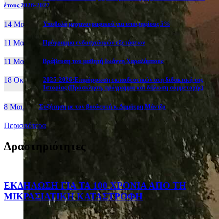
έτους 2026-2027
14 Μαι, 26
Yποβολή μηχανογραφικού για υποψηφίους 5%
11 Μαι, 26
Πρόγραμμα ενδοσχολικών εξετάσεων
11 Μαι, 26
Βράβευση του μαθητή Ιωάννη Χαραλάμπους
18 Οκτ, 25
2025-2026:Επιμόρφωση εκπαιδευτικών στη διδακτική της
Ιστορίας (Πρόσκληση, πρόγραμμα και δήλωση συμμετοχής)
8 Μαι, 26
Συζήτηση με τον βουλευτή κ. Δημήτρη Μάντζο
Περισσότερα
Δραστηριότητες
ΕΚΔΗΛΩΣΗ ΓΙΑ ΤΑ 100 ΧΡΟΝΙΑ ΑΠΟ ΤΗ
ΜΙΚΡΑΣΙΑΤΙΚΗ ΚΑΤΑΣΤΡΟΦΗ