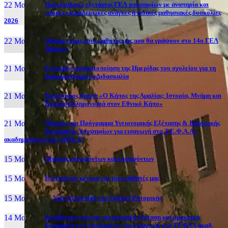
22 Μαι, 26
Πανελλαδικές εξετάσεις ΓΕΛ υποψηφίων με αναπηρία και
ειδικές εκπαιδευτικές ανάγκες ή ειδικές μαθησιακές δυσκολίες
2026
22 Μαι, 26
Οδηγίες προς τους μαθητές μας που θα γράψουν στο 14ο ΓΕΛ
Αθηνών
21 Μαι, 26
Επιτυχής πραγματοποίηση της Ημερίδας του σχολείου για τη
Διαφοροποιημένη Διδασκαλία
21 Μαι, 26
Καινοτόμος δράση «Ο Κήπος της Αμαλίας: Ιστορία, Μνήμη και
Βιώσιμη Κληρονομιά στον Εθνικό Κήπο»
21 Μαι, 26
Οδηγίες και Πρόγραμμα Υγειονομικής Εξέτασης & Πρακτικής
Δοκιμασίας Υποψηφίων για εισαγωγή στα Τ.Ε.Φ.Α.Α.,
ακαδημαϊκού έτους 2026-27
15 Μαι, 26
Πίνακας επιτυχόντων και επιλαχόντων
15 Μαι, 26
Εξεταστικά κέντρα για τους μαθητές μας
15 Μαι, 2026
Νέα ιστοσελίδα του Ομίλου Ρητορικής
14 Μαι, 26
Διευθύνσεις για την υγειονομική εξέταση και πρακτική
δοκιμασία των υποψηφίων για εισαγωγή στα ΤΕΦΑΑ ακαδ.