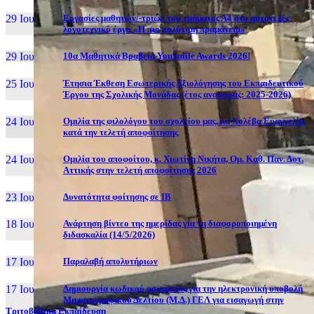
29 Ιουν, 26
Εργασίες μαθητών/-τριών του τμήματος Α4 στο αυτοτελές
λογοτεχνικό έργο «Η πιο πολύτιμη πραμάτεια»
29 Ιουν, 26
10α Μαθητικά Βραβεία YouSmile Awards 2026!
25 Ιουν, 26
Έτησια Έκθεση Εσωτερικής Αξιολόγησης του Εκπαιδευτικού
Έργου της Σχολικής Μονάδας (έτος αναφοράς: 2025-2026)
24 Ιουν, 26
Ομιλία της φιλολόγου του σχολείου μας, κα Χολέβα Ευαγγελία,
κατά την τελετή αποφοίτησης
24 Ιουν, 26
Ομιλία του αποφοίτου, κ. Χιωτίνη Νικήτα, Ομ. Καθ. Παν. Δυτ.
Αττικής στην τελετή αποφοίτησης 2026
23 Ιουν, 26
Δυνατότητα φοίτησης σε ΙΒ
18 Ιουν, 26
Ανάρτηση βίντεο της ημερίδας για τη διαφοροποιημένη
διδασκαλία (14/5/2026)
17 Ιουν, 26
Παραλαβή απολυτήριων
17 Ιουν, 26
Δημιουργία κωδικού ασφαλείας για την ηλεκτρονική υποβολή
Μηχανογραφικού Δελτίου (Μ.Δ.) ΓΕΛ για εισαγωγή στην
Τριτοβάθμια Εκπαίδευση