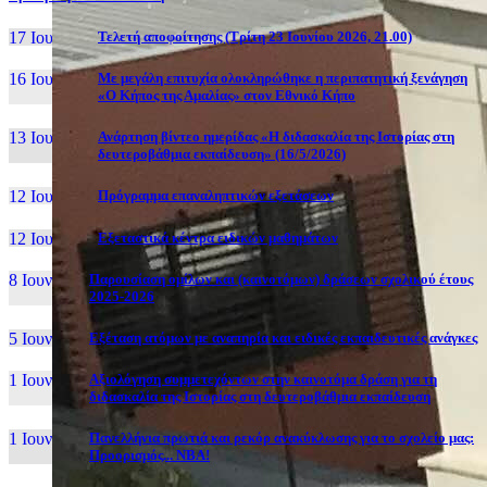
17 Ιουν, 26
Τελετή αποφοίτησης (Τρίτη 23 Ιουνίου 2026, 21.00)
16 Ιουν, 26
Με μεγάλη επιτυχία ολοκληρώθηκε η περιπατητική ξενάγηση
«Ο Κήπος της Αμαλίας» στον Εθνικό Κήπο
13 Ιουν, 26
Ανάρτηση βίντεο ημερίδας «Η διδασκαλία της Ιστορίας στη
δευτεροβάθμια εκπαίδευση» (16/5/2026)
12 Ιουν, 26
Πρόγραμμα επαναληπτικών εξετάσεων
12 Ιουν, 26
Εξεταστικά κέντρα ειδικών μαθημάτων
8 Ιουν, 26
Παρουσίαση ομίλων και (καινοτόμων) δράσεων σχολικού έτους
2025-2026
5 Ιουν, 26
Εξέταση ατόμων με αναπηρία και ειδικές εκπαιδευτικές ανάγκες
1 Ιουν, 26
Αξιολόγηση συμμετεχόντων στην καινοτόμα δράση για τη
διδασκαλία της Ιστορίας στη δευτεροβάθμια εκπαίδευση
1 Ιουν, 26
Πανελλήνια πρωτιά και ρεκόρ ανακύκλωσης για το σχολείο μας:
Προορισμός... NBA!