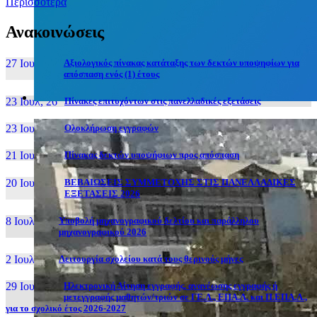
Περισσότερα
Ανακοινώσεις
27 Ιουν, 26
Αξιολογικός πίνακας κατάταξης των δεκτών υποψηφίων για
απόσπαση ενός (1) έτους
23 Ιουλ, 26
Πίνακες επιτυχόντων στις πανελλαδικές εξετάσεις
23 Ιουλ, 26
Ολοκλήρωση εγγραφών
21 Ιουλ, 26
Πίνακας δεκτών υποψήφιων προς απόσπαση
20 Ιουλ, 26
ΒΕΒΑΙΩΣΕΙΣ ΣΥΜΜΕΤΟΧΗΣ ΣΤΙΣ ΠΑΝΕΛΛΑΔΙΚΕΣ
ΕΞΕΤΑΣΕΙΣ 2026
8 Ιουλ, 26
Υποβολή μηχανογραφικού δελτίου και παράλληλου
μηχανογραφικού 2026
2 Ιουλ, 26
Λειτουργία σχολείου κατά τους θερινούς μήνες
29 Ιουν, 26
Ηλεκτρονική Αίτηση εγγραφής, ανανέωσης εγγραφής ή
μετεγγραφής μαθητών/τριών σε ΓΕ.Λ., ΕΠΑ.Λ. και Π.ΕΠΑ.Λ.,
για το σχολικό έτος 2026-2027