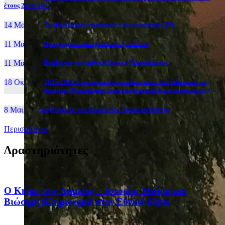
έτους 2026-2027
14 Μαι, 26
Yποβολή μηχανογραφικού για υποψηφίους 5%
11 Μαι, 26
Πρόγραμμα ενδοσχολικών εξετάσεων
11 Μαι, 26
Βράβευση του μαθητή Ιωάννη Χαραλάμπους
18 Οκτ, 25
2025-2026:Επιμόρφωση εκπαιδευτικών στη διδακτική της
Ιστορίας (Πρόσκληση, πρόγραμμα και δήλωση συμμετοχής)
8 Μαι, 26
Συζήτηση με τον βουλευτή κ. Δημήτρη Μάντζο
Περισσότερα
Δραστηριότητες
Ο Κήπος της Αμαλίας – Ιστορία, Μνήμη και
Βιώσιμη Κληρονομιά στον Εθνικό Κήπο