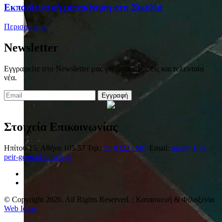
Eκπαιδευτική μετακίνηση στη Σικελία
Περισσότερα
Newsletter
Εγγραφείτε στο Newsletter μας για ανακοινώσεις και τελευταία
νέα.
Εγγραφή
Στοιχεία Επικοινωνίας
Ηπίτου 15, Αθήνα 105 57
Τηλ:
21 0322 1687
Email:
mail@1lyk-
peir-gennad.att.sch.gr
© Copyright 2026. All Rights Reserved. | Κατασκευή & Φιλοξενία
Web Ideas