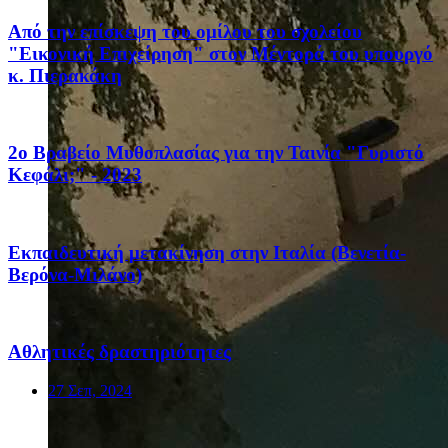
Από την επίσκεψη του ομίλου του σχολείου
"Εικονική Επιχείρηση" στον Μέντορά του υπουργό
κ. Πιερακάκη
2ο Βραβείο Μυθοπλασίας για την Ταινία "Γυριστό
Κεφάλι;" - 2023
Eκπαιδευτική μετακίνηση στην Ιταλία (Βενετία-
Βερόνα-Μιλάνο)
Αθλητικές δραστηριότητες
27 Σεπ, 2024