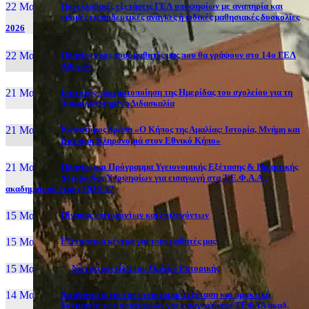
22 Μαι, 26
Πανελλαδικές εξετάσεις ΓΕΛ υποψηφίων με αναπηρία και
ειδικές εκπαιδευτικές ανάγκες ή ειδικές μαθησιακές δυσκολίες
2026
22 Μαι, 26
Οδηγίες προς τους μαθητές μας που θα γράψουν στο 14ο ΓΕΛ
Αθηνών
21 Μαι, 26
Επιτυχής πραγματοποίηση της Ημερίδας του σχολείου για τη
Διαφοροποιημένη Διδασκαλία
21 Μαι, 26
Καινοτόμος δράση «Ο Κήπος της Αμαλίας: Ιστορία, Μνήμη και
Βιώσιμη Κληρονομιά στον Εθνικό Κήπο»
21 Μαι, 26
Οδηγίες και Πρόγραμμα Υγειονομικής Εξέτασης & Πρακτικής
Δοκιμασίας Υποψηφίων για εισαγωγή στα Τ.Ε.Φ.Α.Α.,
ακαδημαϊκού έτους 2026-27
15 Μαι, 26
Πίνακας επιτυχόντων και επιλαχόντων
15 Μαι, 26
Εξεταστικά κέντρα για τους μαθητές μας
15 Μαι, 2026
Νέα ιστοσελίδα του Ομίλου Ρητορικής
14 Μαι, 26
Διευθύνσεις για την υγειονομική εξέταση και πρακτική
δοκιμασία των υποψηφίων για εισαγωγή στα ΤΕΦΑΑ ακαδ.