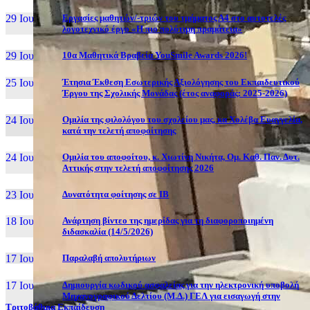
29 Ιουν, 26
Εργασίες μαθητών/-τριών του τμήματος Α4 στο αυτοτελές
λογοτεχνικό έργο «Η πιο πολύτιμη πραμάτεια»
29 Ιουν, 26
10α Μαθητικά Βραβεία YouSmile Awards 2026!
25 Ιουν, 26
Έτησια Έκθεση Εσωτερικής Αξιολόγησης του Εκπαιδευτικού
Έργου της Σχολικής Μονάδας (έτος αναφοράς: 2025-2026)
24 Ιουν, 26
Ομιλία της φιλολόγου του σχολείου μας, κα Χολέβα Ευαγγελία,
κατά την τελετή αποφοίτησης
24 Ιουν, 26
Ομιλία του αποφοίτου, κ. Χιωτίνη Νικήτα, Ομ. Καθ. Παν. Δυτ.
Αττικής στην τελετή αποφοίτησης 2026
23 Ιουν, 26
Δυνατότητα φοίτησης σε ΙΒ
18 Ιουν, 26
Ανάρτηση βίντεο της ημερίδας για τη διαφοροποιημένη
διδασκαλία (14/5/2026)
17 Ιουν, 26
Παραλαβή απολυτήριων
17 Ιουν, 26
Δημιουργία κωδικού ασφαλείας για την ηλεκτρονική υποβολή
Μηχανογραφικού Δελτίου (Μ.Δ.) ΓΕΛ για εισαγωγή στην
Τριτοβάθμια Εκπαίδευση