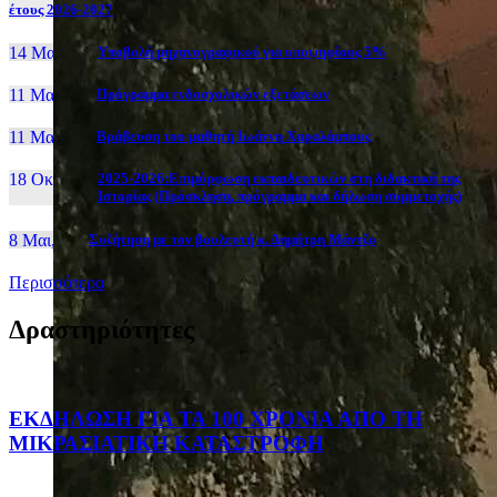
έτους 2026-2027
14 Μαι, 26
Yποβολή μηχανογραφικού για υποψηφίους 5%
11 Μαι, 26
Πρόγραμμα ενδοσχολικών εξετάσεων
11 Μαι, 26
Βράβευση του μαθητή Ιωάννη Χαραλάμπους
18 Οκτ, 25
2025-2026:Επιμόρφωση εκπαιδευτικών στη διδακτική της
Ιστορίας (Πρόσκληση, πρόγραμμα και δήλωση συμμετοχής)
8 Μαι, 26
Συζήτηση με τον βουλευτή κ. Δημήτρη Μάντζο
Περισσότερα
Δραστηριότητες
ΕΚΔΗΛΩΣΗ ΓΙΑ ΤΑ 100 ΧΡΟΝΙΑ ΑΠΟ ΤΗ
ΜΙΚΡΑΣΙΑΤΙΚΗ ΚΑΤΑΣΤΡΟΦΗ