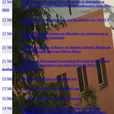
22 Μαι, 26
Πανελλαδικές εξετάσεις ΓΕΛ υποψηφίων με αναπηρία και
ειδικές εκπαιδευτικές ανάγκες ή ειδικές μαθησιακές δυσκολίες
2026
22 Μαι, 26
Οδηγίες προς τους μαθητές μας που θα γράψουν στο 14ο ΓΕΛ
Αθηνών
21 Μαι, 26
Επιτυχής πραγματοποίηση της Ημερίδας του σχολείου για τη
Διαφοροποιημένη Διδασκαλία
21 Μαι, 26
Καινοτόμος δράση «Ο Κήπος της Αμαλίας: Ιστορία, Μνήμη και
Βιώσιμη Κληρονομιά στον Εθνικό Κήπο»
21 Μαι, 26
Οδηγίες και Πρόγραμμα Υγειονομικής Εξέτασης & Πρακτικής
Δοκιμασίας Υποψηφίων για εισαγωγή στα Τ.Ε.Φ.Α.Α.,
ακαδημαϊκού έτους 2026-27
15 Μαι, 26
Πίνακας επιτυχόντων και επιλαχόντων
15 Μαι, 26
Εξεταστικά κέντρα για τους μαθητές μας
15 Μαι, 2026
Νέα ιστοσελίδα του Ομίλου Ρητορικής
14 Μαι, 26
Διευθύνσεις για την υγειονομική εξέταση και πρακτική
δοκιμασία των υποψηφίων για εισαγωγή στα ΤΕΦΑΑ ακαδ.