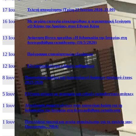
17 Ιουν, 26
Τελετή αποφοίτησης (Τρίτη 23 Ιουνίου 2026, 21.00)
16 Ιουν, 26
Με μεγάλη επιτυχία ολοκληρώθηκε η περιπατητική ξενάγηση
«Ο Κήπος της Αμαλίας» στον Εθνικό Κήπο
13 Ιουν, 26
Ανάρτηση βίντεο ημερίδας «Η διδασκαλία της Ιστορίας στη
δευτεροβάθμια εκπαίδευση» (16/5/2026)
12 Ιουν, 26
Πρόγραμμα επαναληπτικών εξετάσεων
12 Ιουν, 26
Εξεταστικά κέντρα ειδικών μαθημάτων
8 Ιουν, 26
Παρουσίαση ομίλων και (καινοτόμων) δράσεων σχολικού έτους
2025-2026
5 Ιουν, 26
Εξέταση ατόμων με αναπηρία και ειδικές εκπαιδευτικές ανάγκες
1 Ιουν, 26
Αξιολόγηση συμμετεχόντων στην καινοτόμα δράση για τη
διδασκαλία της Ιστορίας στη δευτεροβάθμια εκπαίδευση
1 Ιουν, 26
Πανελλήνια πρωτιά και ρεκόρ ανακύκλωσης για το σχολείο μας:
Προορισμός... NBA!