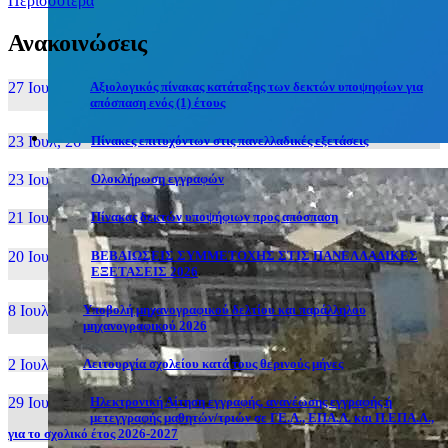
Περισσότερα
Ανακοινώσεις
27 Ιουν, 26
Αξιολογικός πίνακας κατάταξης των δεκτών υποψηφίων για
απόσπαση ενός (1) έτους
23 Ιουλ, 26
Πίνακες επιτυχόντων στις πανελλαδικές εξετάσεις
23 Ιουλ, 26
Ολοκλήρωση εγγραφών
21 Ιουλ, 26
Πίνακας δεκτών υποψήφιων προς απόσπαση
20 Ιουλ, 26
ΒΕΒΑΙΩΣΕΙΣ ΣΥΜΜΕΤΟΧΗΣ ΣΤΙΣ ΠΑΝΕΛΛΑΔΙΚΕΣ
ΕΞΕΤΑΣΕΙΣ 2026
8 Ιουλ, 26
Υποβολή μηχανογραφικού δελτίου και παράλληλου
μηχανογραφικού 2026
2 Ιουλ, 26
Λειτουργία σχολείου κατά τους θερινούς μήνες
29 Ιουν, 26
Ηλεκτρονική Αίτηση εγγραφής, ανανέωσης εγγραφής ή
μετεγγραφής μαθητών/τριών σε ΓΕ.Λ., ΕΠΑ.Λ. και Π.ΕΠΑ.Λ.,
για το σχολικό έτος 2026-2027