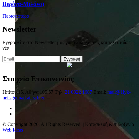
Βερόνα-Μιλάνο)
Περισσότερα
Newsletter
Εγγραφείτε στο Newsletter μας για ανακοινώσεις και τελευταία
νέα.
Εγγραφή
Στοιχεία Επικοινωνίας
Ηπίτου 15, Αθήνα 105 57
Τηλ:
21 0322 1687
Email:
mail@1lyk-
peir-gennad.att.sch.gr
© Copyright 2026. All Rights Reserved. | Κατασκευή & Φιλοξενία
Web Ideas