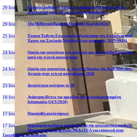
29 Ιουν, 26
Εργασίες μαθητών/-τριών του τμήματος Α4 στο αυτοτελές
λογοτεχνικό έργο «Η πιο πολύτιμη πραμάτεια»
29 Ιουν, 26
10α Μαθητικά Βραβεία YouSmile Awards 2026!
25 Ιουν, 26
Έτησια Έκθεση Εσωτερικής Αξιολόγησης του Εκπαιδευτικού
Έργου της Σχολικής Μονάδας (έτος αναφοράς: 2025-2026)
24 Ιουν, 26
Ομιλία της φιλολόγου του σχολείου μας, κα Χολέβα Ευαγγελία,
κατά την τελετή αποφοίτησης
24 Ιουν, 26
Ομιλία του αποφοίτου, κ. Χιωτίνη Νικήτα, Ομ. Καθ. Παν. Δυτ.
Αττικής στην τελετή αποφοίτησης 2026
23 Ιουν, 26
Δυνατότητα φοίτησης σε ΙΒ
18 Ιουν, 26
Ανάρτηση βίντεο της ημερίδας για τη διαφοροποιημένη
διδασκαλία (14/5/2026)
17 Ιουν, 26
Παραλαβή απολυτήριων
17 Ιουν, 26
Δημιουργία κωδικού ασφαλείας για την ηλεκτρονική υποβολή
Μηχανογραφικού Δελτίου (Μ.Δ.) ΓΕΛ για εισαγωγή στην
Τριτοβάθμια Εκπαίδευση