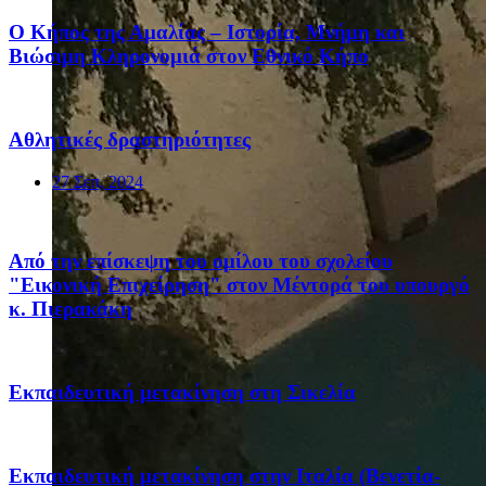
Ο Κήπος της Αμαλίας – Ιστορία, Μνήμη και
Βιώσιμη Κληρονομιά στον Εθνικό Κήπο
Αθλητικές δραστηριότητες
27 Σεπ, 2024
Από την επίσκεψη του ομίλου του σχολείου
"Εικονική Επιχείρηση" στον Μέντορά του υπουργό
κ. Πιερακάκη
Eκπαιδευτική μετακίνηση στη Σικελία
Eκπαιδευτική μετακίνηση στην Ιταλία (Βενετία-