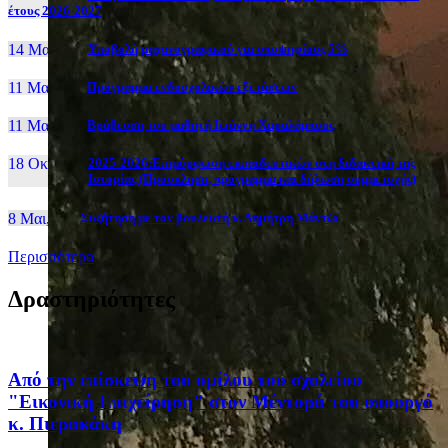
έτους 2026-2027
14 Μαι, 26
Yποβολή μηχανογραφικού για υποψηφίους 5%
11 Μαι, 26
Πρόγραμμα ενδοσχολικών εξετάσεων
11 Μαι, 26
Βράβευση του μαθητή Ιωάννη Χαραλάμπους
18 Οκτ, 25
2025-2026:Επιμόρφωση εκπαιδευτικών στη διδακτική της
Ιστορίας (Πρόσκληση, πρόγραμμα και δήλωση συμμετοχής)
8 Μαι, 26
Συζήτηση με τον βουλευτή κ. Δημήτρη Μάντζο
Περισσότερα
Δραστηριότητες
Από την επίσκεψη του ομίλου του σχολείου
"Εικονική Επιχείρηση" στον Μέντορά του υπουργό
κ. Πιερακάκη