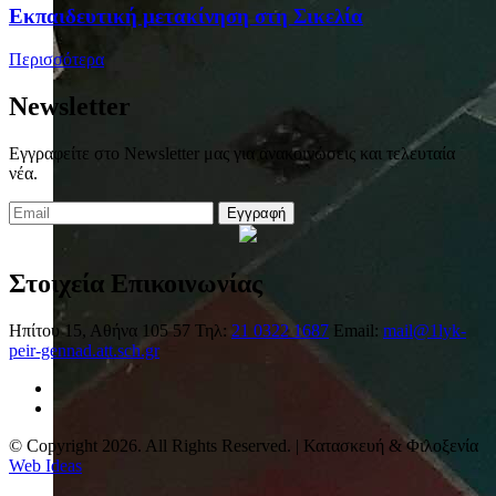
Eκπαιδευτική μετακίνηση στη Σικελία
Περισσότερα
Newsletter
Εγγραφείτε στο Newsletter μας για ανακοινώσεις και τελευταία
νέα.
Εγγραφή
Στοιχεία Επικοινωνίας
Ηπίτου 15, Αθήνα 105 57
Τηλ:
21 0322 1687
Email:
mail@1lyk-
peir-gennad.att.sch.gr
© Copyright 2026. All Rights Reserved. | Κατασκευή & Φιλοξενία
Web Ideas