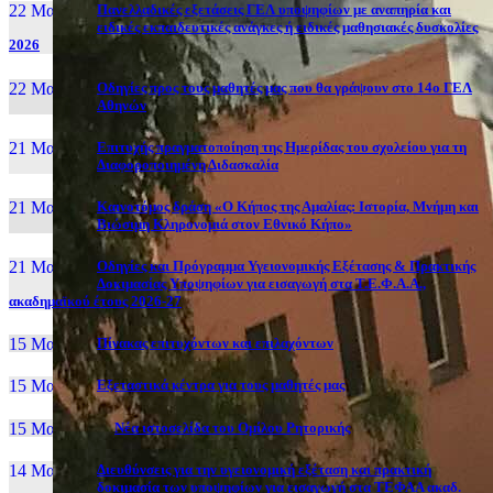
22 Μαι, 26
Πανελλαδικές εξετάσεις ΓΕΛ υποψηφίων με αναπηρία και
ειδικές εκπαιδευτικές ανάγκες ή ειδικές μαθησιακές δυσκολίες
2026
22 Μαι, 26
Οδηγίες προς τους μαθητές μας που θα γράψουν στο 14ο ΓΕΛ
Αθηνών
21 Μαι, 26
Επιτυχής πραγματοποίηση της Ημερίδας του σχολείου για τη
Διαφοροποιημένη Διδασκαλία
21 Μαι, 26
Καινοτόμος δράση «Ο Κήπος της Αμαλίας: Ιστορία, Μνήμη και
Βιώσιμη Κληρονομιά στον Εθνικό Κήπο»
21 Μαι, 26
Οδηγίες και Πρόγραμμα Υγειονομικής Εξέτασης & Πρακτικής
Δοκιμασίας Υποψηφίων για εισαγωγή στα Τ.Ε.Φ.Α.Α.,
ακαδημαϊκού έτους 2026-27
15 Μαι, 26
Πίνακας επιτυχόντων και επιλαχόντων
15 Μαι, 26
Εξεταστικά κέντρα για τους μαθητές μας
15 Μαι, 2026
Νέα ιστοσελίδα του Ομίλου Ρητορικής
14 Μαι, 26
Διευθύνσεις για την υγειονομική εξέταση και πρακτική
δοκιμασία των υποψηφίων για εισαγωγή στα ΤΕΦΑΑ ακαδ.