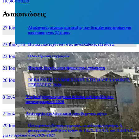
Περισσότερα
Ανακοινώσεις
27 Ιουν, 26
Αξιολογικός πίνακας κατάταξης των δεκτών υποψηφίων για
απόσπαση ενός (1) έτους
23 Ιουλ, 26
Πίνακες επιτυχόντων στις πανελλαδικές εξετάσεις
23 Ιουλ, 26
Ολοκλήρωση εγγραφών
21 Ιουλ, 26
Πίνακας δεκτών υποψήφιων προς απόσπαση
20 Ιουλ, 26
ΒΕΒΑΙΩΣΕΙΣ ΣΥΜΜΕΤΟΧΗΣ ΣΤΙΣ ΠΑΝΕΛΛΑΔΙΚΕΣ
ΕΞΕΤΑΣΕΙΣ 2026
8 Ιουλ, 26
Υποβολή μηχανογραφικού δελτίου και παράλληλου
μηχανογραφικού 2026
2 Ιουλ, 26
Λειτουργία σχολείου κατά τους θερινούς μήνες
29 Ιουν, 26
Ηλεκτρονική Αίτηση εγγραφής, ανανέωσης εγγραφής ή
μετεγγραφής μαθητών/τριών σε ΓΕ.Λ., ΕΠΑ.Λ. και Π.ΕΠΑ.Λ.,
για το σχολικό έτος 2026-2027