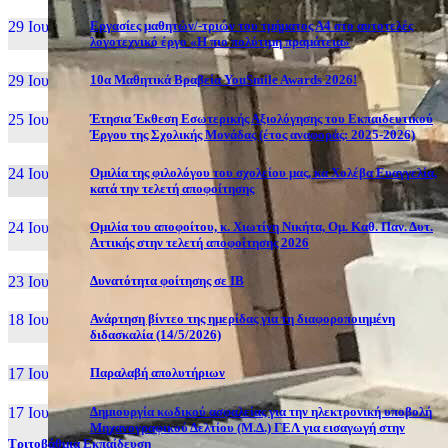
29 Ιουν, 26
Εργασίες μαθητών/-τριών του τμήματος Α4 στο αυτοτελές
λογοτεχνικό έργο «Η πιο πολύτιμη πραμάτεια»
29 Ιουν, 26
10α Μαθητικά Βραβεία YouSmile Awards 2026!
25 Ιουν, 26
Έτησια Έκθεση Εσωτερικής Αξιολόγησης του Εκπαιδευτικού
Έργου της Σχολικής Μονάδας (έτος αναφοράς: 2025-2026)
24 Ιουν, 26
Ομιλία της φιλολόγου του σχολείου μας, κα Χολέβα Ευαγγελία,
κατά την τελετή αποφοίτησης
24 Ιουν, 26
Ομιλία του αποφοίτου, κ. Χιωτίνη Νικήτα, Ομ. Καθ. Παν. Δυτ.
Αττικής στην τελετή αποφοίτησης 2026
23 Ιουν, 26
Δυνατότητα φοίτησης σε ΙΒ
18 Ιουν, 26
Ανάρτηση βίντεο της ημερίδας για τη διαφοροποιημένη
διδασκαλία (14/5/2026)
17 Ιουν, 26
Παραλαβή απολυτήριων
17 Ιουν, 26
Δημιουργία κωδικού ασφαλείας για την ηλεκτρονική υποβολή
Μηχανογραφικού Δελτίου (Μ.Δ.) ΓΕΛ για εισαγωγή στην
Τριτοβάθμια Εκπαίδευση