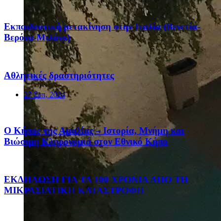
Eκπαιδευτική μετακίνηση στην Ιταλία (Βενετία-
Βερόνα-Μιλάνο)
Αθλητικές δραστηριότητες
27 Σεπ, 2024
Ο Κήπος της Αμαλίας – Ιστορία, Μνήμη και
Βιώσιμη Κληρονομιά στον Εθνικό Κήπο
ΕΚΔΗΛΩΣΗ ΓΙΑ ΤΑ 100 ΧΡΟΝΙΑ ΑΠΟ ΤΗ
ΜΙΚΡΑΣΙΑΤΙΚΗ ΚΑΤΑΣΤΡΟΦΗ