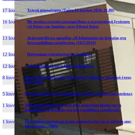
17 Ιουν, 26
Τελετή αποφοίτησης (Τρίτη 23 Ιουνίου 2026, 21.00)
16 Ιουν, 26
Με μεγάλη επιτυχία ολοκληρώθηκε η περιπατητική ξενάγηση
«Ο Κήπος της Αμαλίας» στον Εθνικό Κήπο
13 Ιουν, 26
Ανάρτηση βίντεο ημερίδας «Η διδασκαλία της Ιστορίας στη
δευτεροβάθμια εκπαίδευση» (16/5/2026)
12 Ιουν, 26
Πρόγραμμα επαναληπτικών εξετάσεων
12 Ιουν, 26
Εξεταστικά κέντρα ειδικών μαθημάτων
8 Ιουν, 26
Παρουσίαση ομίλων και (καινοτόμων) δράσεων σχολικού έτους
2025-2026
5 Ιουν, 26
Εξέταση ατόμων με αναπηρία και ειδικές εκπαιδευτικές ανάγκες
1 Ιουν, 26
Αξιολόγηση συμμετεχόντων στην καινοτόμα δράση για τη
διδασκαλία της Ιστορίας στη δευτεροβάθμια εκπαίδευση
1 Ιουν, 26
Πανελλήνια πρωτιά και ρεκόρ ανακύκλωσης για το σχολείο μας:
Προορισμός... NBA!