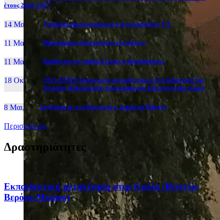
έτους 2026-2027
14 Μαι, 26
Yποβολή μηχανογραφικού για υποψηφίους 5%
11 Μαι, 26
Πρόγραμμα ενδοσχολικών εξετάσεων
11 Μαι, 26
Βράβευση του μαθητή Ιωάννη Χαραλάμπους
18 Οκτ, 25
2025-2026:Επιμόρφωση εκπαιδευτικών στη διδακτική της
Ιστορίας (Πρόσκληση, πρόγραμμα και δήλωση συμμετοχής)
8 Μαι, 26
Συζήτηση με τον βουλευτή κ. Δημήτρη Μάντζο
Περισσότερα
Δραστηριότητες
Eκπαιδευτική μετακίνηση στην Ιταλία (Βενετία-
Βερόνα-Μιλάνο)