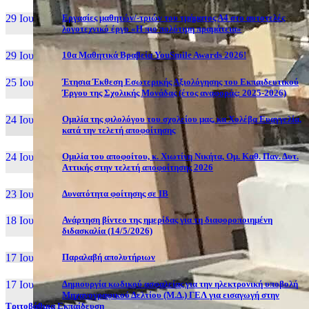
29 Ιουν, 26
Εργασίες μαθητών/-τριών του τμήματος Α4 στο αυτοτελές
λογοτεχνικό έργο «Η πιο πολύτιμη πραμάτεια»
29 Ιουν, 26
10α Μαθητικά Βραβεία YouSmile Awards 2026!
25 Ιουν, 26
Έτησια Έκθεση Εσωτερικής Αξιολόγησης του Εκπαιδευτικού
Έργου της Σχολικής Μονάδας (έτος αναφοράς: 2025-2026)
24 Ιουν, 26
Ομιλία της φιλολόγου του σχολείου μας, κα Χολέβα Ευαγγελία,
κατά την τελετή αποφοίτησης
24 Ιουν, 26
Ομιλία του αποφοίτου, κ. Χιωτίνη Νικήτα, Ομ. Καθ. Παν. Δυτ.
Αττικής στην τελετή αποφοίτησης 2026
23 Ιουν, 26
Δυνατότητα φοίτησης σε ΙΒ
18 Ιουν, 26
Ανάρτηση βίντεο της ημερίδας για τη διαφοροποιημένη
διδασκαλία (14/5/2026)
17 Ιουν, 26
Παραλαβή απολυτήριων
17 Ιουν, 26
Δημιουργία κωδικού ασφαλείας για την ηλεκτρονική υποβολή
Μηχανογραφικού Δελτίου (Μ.Δ.) ΓΕΛ για εισαγωγή στην
Τριτοβάθμια Εκπαίδευση