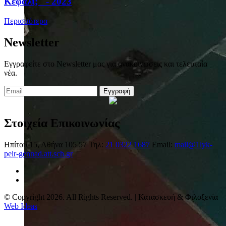
Κεφάλι;" - 2023
Περισσότερα
Newsletter
Εγγραφείτε στο Newsletter μας για ανακοινώσεις και τελευταία
νέα.
Εγγραφή
Στοιχεία Επικοινωνίας
Ηπίτου 15, Αθήνα 105 57
Τηλ:
21 0322 1687
Email:
mail@1lyk-
peir-gennad.att.sch.gr
© Copyright 2026. All Rights Reserved. | Κατασκευή & Φιλοξενία
Web Ideas