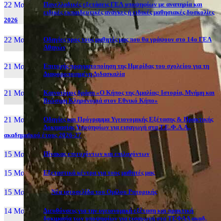
22 Μαι, 26
Πανελλαδικές εξετάσεις ΓΕΛ υποψηφίων με αναπηρία και
ειδικές εκπαιδευτικές ανάγκες ή ειδικές μαθησιακές δυσκολίες
2026
22 Μαι, 26
Οδηγίες προς τους μαθητές μας που θα γράψουν στο 14ο ΓΕΛ
Αθηνών
21 Μαι, 26
Επιτυχής πραγματοποίηση της Ημερίδας του σχολείου για τη
Διαφοροποιημένη Διδασκαλία
21 Μαι, 26
Καινοτόμος δράση «Ο Κήπος της Αμαλίας: Ιστορία, Μνήμη και
Βιώσιμη Κληρονομιά στον Εθνικό Κήπο»
21 Μαι, 26
Οδηγίες και Πρόγραμμα Υγειονομικής Εξέτασης & Πρακτικής
Δοκιμασίας Υποψηφίων για εισαγωγή στα Τ.Ε.Φ.Α.Α.,
ακαδημαϊκού έτους 2026-27
15 Μαι, 26
Πίνακας επιτυχόντων και επιλαχόντων
15 Μαι, 26
Εξεταστικά κέντρα για τους μαθητές μας
15 Μαι, 2026
Νέα ιστοσελίδα του Ομίλου Ρητορικής
14 Μαι, 26
Διευθύνσεις για την υγειονομική εξέταση και πρακτική
δοκιμασία των υποψηφίων για εισαγωγή στα ΤΕΦΑΑ ακαδ.