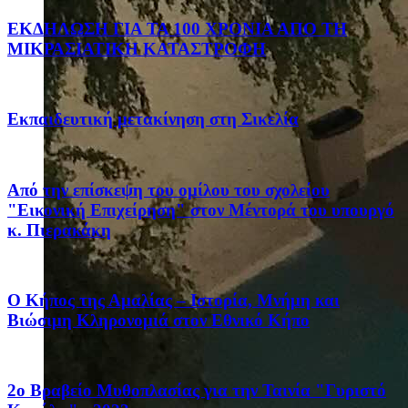
ΕΚΔΗΛΩΣΗ ΓΙΑ ΤΑ 100 ΧΡΟΝΙΑ ΑΠΟ ΤΗ
ΜΙΚΡΑΣΙΑΤΙΚΗ ΚΑΤΑΣΤΡΟΦΗ
Eκπαιδευτική μετακίνηση στη Σικελία
Από την επίσκεψη του ομίλου του σχολείου
"Εικονική Επιχείρηση" στον Μέντορά του υπουργό
κ. Πιερακάκη
Ο Κήπος της Αμαλίας – Ιστορία, Μνήμη και
Βιώσιμη Κληρονομιά στον Εθνικό Κήπο
2ο Βραβείο Μυθοπλασίας για την Ταινία "Γυριστό