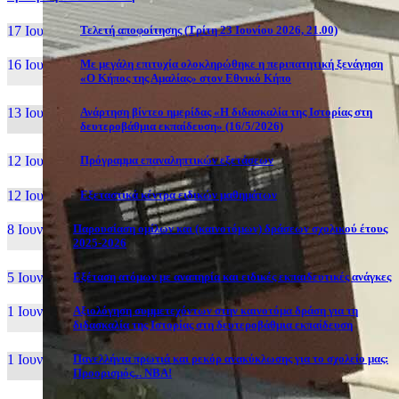
17 Ιουν, 26
Τελετή αποφοίτησης (Τρίτη 23 Ιουνίου 2026, 21.00)
16 Ιουν, 26
Με μεγάλη επιτυχία ολοκληρώθηκε η περιπατητική ξενάγηση
«Ο Κήπος της Αμαλίας» στον Εθνικό Κήπο
13 Ιουν, 26
Ανάρτηση βίντεο ημερίδας «Η διδασκαλία της Ιστορίας στη
δευτεροβάθμια εκπαίδευση» (16/5/2026)
12 Ιουν, 26
Πρόγραμμα επαναληπτικών εξετάσεων
12 Ιουν, 26
Εξεταστικά κέντρα ειδικών μαθημάτων
8 Ιουν, 26
Παρουσίαση ομίλων και (καινοτόμων) δράσεων σχολικού έτους
2025-2026
5 Ιουν, 26
Εξέταση ατόμων με αναπηρία και ειδικές εκπαιδευτικές ανάγκες
1 Ιουν, 26
Αξιολόγηση συμμετεχόντων στην καινοτόμα δράση για τη
διδασκαλία της Ιστορίας στη δευτεροβάθμια εκπαίδευση
1 Ιουν, 26
Πανελλήνια πρωτιά και ρεκόρ ανακύκλωσης για το σχολείο μας:
Προορισμός... NBA!