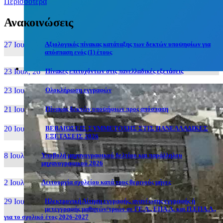
Περισσότερα
Ανακοινώσεις
27 Ιουν, 26
Αξιολογικός πίνακας κατάταξης των δεκτών υποψηφίων για
απόσπαση ενός (1) έτους
23 Ιουλ, 26
Πίνακες επιτυχόντων στις πανελλαδικές εξετάσεις
23 Ιουλ, 26
Ολοκλήρωση εγγραφών
21 Ιουλ, 26
Πίνακας δεκτών υποψήφιων προς απόσπαση
20 Ιουλ, 26
ΒΕΒΑΙΩΣΕΙΣ ΣΥΜΜΕΤΟΧΗΣ ΣΤΙΣ ΠΑΝΕΛΛΑΔΙΚΕΣ
ΕΞΕΤΑΣΕΙΣ 2026
8 Ιουλ, 26
Υποβολή μηχανογραφικού δελτίου και παράλληλου
μηχανογραφικού 2026
2 Ιουλ, 26
Λειτουργία σχολείου κατά τους θερινούς μήνες
29 Ιουν, 26
Ηλεκτρονική Αίτηση εγγραφής, ανανέωσης εγγραφής ή
μετεγγραφής μαθητών/τριών σε ΓΕ.Λ., ΕΠΑ.Λ. και Π.ΕΠΑ.Λ.,
για το σχολικό έτος 2026-2027