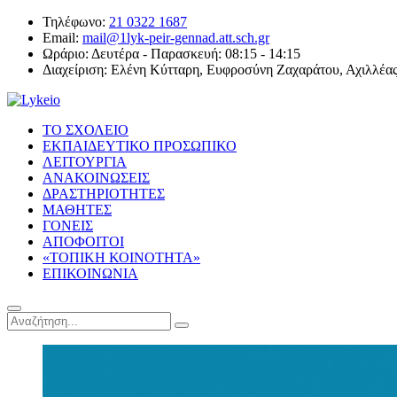
Τηλέφωνο:
21 0322 1687
Email:
mail@1lyk-peir-gennad.att.sch.gr
Ωράριο:
Δευτέρα - Παρασκευή: 08:15 - 14:15
Διαχείριση:
Ελένη Κύτταρη, Ευφροσύνη Ζαχαράτου, Αχιλλέα
ΤΟ ΣΧΟΛΕΙΟ
ΕΚΠΑΙΔΕΥΤΙΚΟ ΠΡΟΣΩΠΙΚΟ
ΛΕΙΤΟΥΡΓΙΑ
ΑΝΑΚΟΙΝΩΣΕΙΣ
ΔΡΑΣΤΗΡΙΟΤΗΤΕΣ
ΜΑΘΗΤΕΣ
ΓΟΝΕΙΣ
ΑΠΟΦΟΙΤΟΙ
«ΤΟΠΙΚΗ ΚΟΙΝΟΤΗΤΑ»
ΕΠΙΚΟΙΝΩΝΙΑ