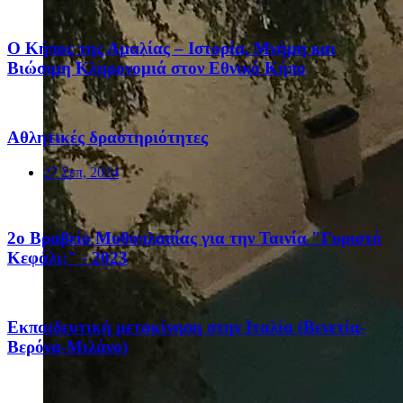
Ο Κήπος της Αμαλίας – Ιστορία, Μνήμη και
Βιώσιμη Κληρονομιά στον Εθνικό Κήπο
Αθλητικές δραστηριότητες
27 Σεπ, 2024
2ο Βραβείο Μυθοπλασίας για την Ταινία "Γυριστό
Κεφάλι;" - 2023
Eκπαιδευτική μετακίνηση στην Ιταλία (Βενετία-
Βερόνα-Μιλάνο)