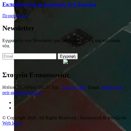
Eκπαιδευτική μετακίνηση στη Σικελία
Περισσότερα
Newsletter
Εγγραφείτε στο Newsletter μας για ανακοινώσεις και τελευταία
νέα.
Εγγραφή
Στοιχεία Επικοινωνίας
Ηπίτου 15, Αθήνα 105 57
Τηλ:
21 0322 1687
Email:
mail@1lyk-
peir-gennad.att.sch.gr
© Copyright 2026. All Rights Reserved. | Κατασκευή & Φιλοξενία
Web Ideas