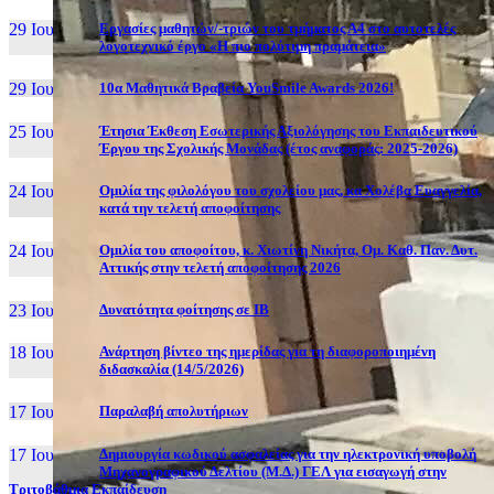
29 Ιουν, 26
Εργασίες μαθητών/-τριών του τμήματος Α4 στο αυτοτελές
λογοτεχνικό έργο «Η πιο πολύτιμη πραμάτεια»
29 Ιουν, 26
10α Μαθητικά Βραβεία YouSmile Awards 2026!
25 Ιουν, 26
Έτησια Έκθεση Εσωτερικής Αξιολόγησης του Εκπαιδευτικού
Έργου της Σχολικής Μονάδας (έτος αναφοράς: 2025-2026)
24 Ιουν, 26
Ομιλία της φιλολόγου του σχολείου μας, κα Χολέβα Ευαγγελία,
κατά την τελετή αποφοίτησης
24 Ιουν, 26
Ομιλία του αποφοίτου, κ. Χιωτίνη Νικήτα, Ομ. Καθ. Παν. Δυτ.
Αττικής στην τελετή αποφοίτησης 2026
23 Ιουν, 26
Δυνατότητα φοίτησης σε ΙΒ
18 Ιουν, 26
Ανάρτηση βίντεο της ημερίδας για τη διαφοροποιημένη
διδασκαλία (14/5/2026)
17 Ιουν, 26
Παραλαβή απολυτήριων
17 Ιουν, 26
Δημιουργία κωδικού ασφαλείας για την ηλεκτρονική υποβολή
Μηχανογραφικού Δελτίου (Μ.Δ.) ΓΕΛ για εισαγωγή στην
Τριτοβάθμια Εκπαίδευση