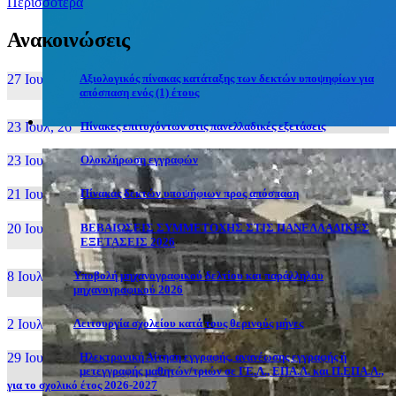
Περισσότερα
Ανακοινώσεις
27 Ιουν, 26
Αξιολογικός πίνακας κατάταξης των δεκτών υποψηφίων για
απόσπαση ενός (1) έτους
23 Ιουλ, 26
Πίνακες επιτυχόντων στις πανελλαδικές εξετάσεις
23 Ιουλ, 26
Ολοκλήρωση εγγραφών
21 Ιουλ, 26
Πίνακας δεκτών υποψήφιων προς απόσπαση
20 Ιουλ, 26
ΒΕΒΑΙΩΣΕΙΣ ΣΥΜΜΕΤΟΧΗΣ ΣΤΙΣ ΠΑΝΕΛΛΑΔΙΚΕΣ
ΕΞΕΤΑΣΕΙΣ 2026
8 Ιουλ, 26
Υποβολή μηχανογραφικού δελτίου και παράλληλου
μηχανογραφικού 2026
2 Ιουλ, 26
Λειτουργία σχολείου κατά τους θερινούς μήνες
29 Ιουν, 26
Ηλεκτρονική Αίτηση εγγραφής, ανανέωσης εγγραφής ή
μετεγγραφής μαθητών/τριών σε ΓΕ.Λ., ΕΠΑ.Λ. και Π.ΕΠΑ.Λ.,
για το σχολικό έτος 2026-2027