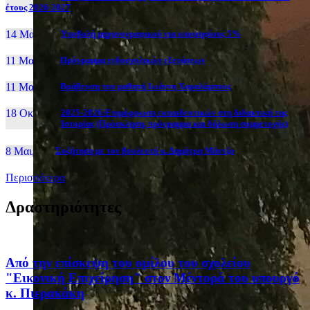
έτους 2026-2027
14 Μαι, 26
Yποβολή μηχανογραφικού για υποψηφίους 5%
11 Μαι, 26
Πρόγραμμα ενδοσχολικών εξετάσεων
11 Μαι, 26
Βράβευση του μαθητή Ιωάννη Χαραλάμπους
18 Οκτ, 25
2025-2026:Επιμόρφωση εκπαιδευτικών στη διδακτική της
Ιστορίας (Πρόσκληση, πρόγραμμα και δήλωση συμμετοχής)
8 Μαι, 26
Συζήτηση με τον βουλευτή κ. Δημήτρη Μάντζο
Περισσότερα
Δραστηριότητες
Από την επίσκεψη του ομίλου του σχολείου
"Εικονική Επιχείρηση" στον Μέντορά του υπουργό
κ. Πιερακάκη