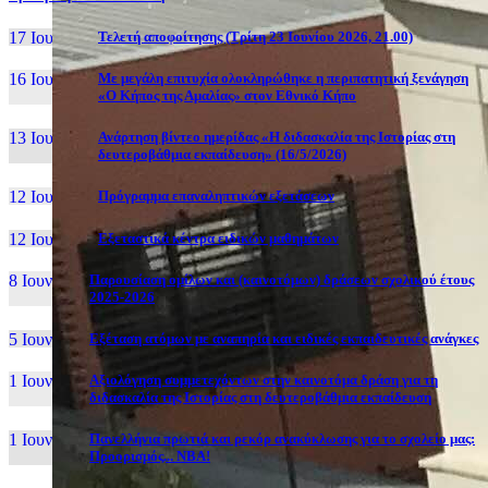
17 Ιουν, 26
Τελετή αποφοίτησης (Τρίτη 23 Ιουνίου 2026, 21.00)
16 Ιουν, 26
Με μεγάλη επιτυχία ολοκληρώθηκε η περιπατητική ξενάγηση
«Ο Κήπος της Αμαλίας» στον Εθνικό Κήπο
13 Ιουν, 26
Ανάρτηση βίντεο ημερίδας «Η διδασκαλία της Ιστορίας στη
δευτεροβάθμια εκπαίδευση» (16/5/2026)
12 Ιουν, 26
Πρόγραμμα επαναληπτικών εξετάσεων
12 Ιουν, 26
Εξεταστικά κέντρα ειδικών μαθημάτων
8 Ιουν, 26
Παρουσίαση ομίλων και (καινοτόμων) δράσεων σχολικού έτους
2025-2026
5 Ιουν, 26
Εξέταση ατόμων με αναπηρία και ειδικές εκπαιδευτικές ανάγκες
1 Ιουν, 26
Αξιολόγηση συμμετεχόντων στην καινοτόμα δράση για τη
διδασκαλία της Ιστορίας στη δευτεροβάθμια εκπαίδευση
1 Ιουν, 26
Πανελλήνια πρωτιά και ρεκόρ ανακύκλωσης για το σχολείο μας:
Προορισμός... NBA!