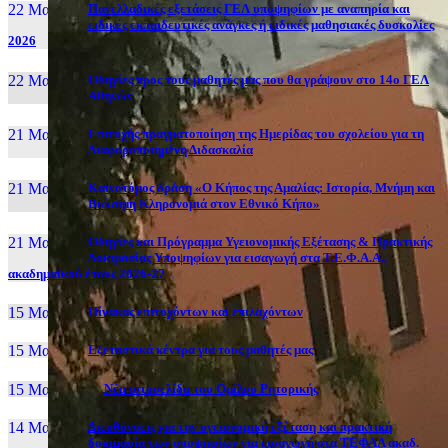
22 Μαι, 26
Πανελλαδικές εξετάσεις ΓΕΛ υποψηφίων με αναπηρία και
ειδικές εκπαιδευτικές ανάγκες ή ειδικές μαθησιακές δυσκολίες
2026
22 Μαι, 26
Οδηγίες προς τους μαθητές μας που θα γράψουν στο 14ο ΓΕΛ
Αθηνών
21 Μαι, 26
Επιτυχής πραγματοποίηση της Ημερίδας του σχολείου για τη
Διαφοροποιημένη Διδασκαλία
21 Μαι, 26
Καινοτόμος δράση «Ο Κήπος της Αμαλίας: Ιστορία, Μνήμη και
Βιώσιμη Κληρονομιά στον Εθνικό Κήπο»
21 Μαι, 26
Οδηγίες και Πρόγραμμα Υγειονομικής Εξέτασης & Πρακτικής
Δοκιμασίας Υποψηφίων για εισαγωγή στα Τ.Ε.Φ.Α.Α.,
ακαδημαϊκού έτους 2026-27
15 Μαι, 26
Πίνακας επιτυχόντων και επιλαχόντων
15 Μαι, 26
Εξεταστικά κέντρα για τους μαθητές μας
15 Μαι, 2026
Νέα ιστοσελίδα του Ομίλου Ρητορικής
14 Μαι, 26
Διευθύνσεις για την υγειονομική εξέταση και πρακτική
δοκιμασία των υποψηφίων για εισαγωγή στα ΤΕΦΑΑ ακαδ.