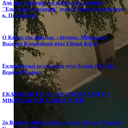
Από την επίσκεψη του ομίλου του σχολείου
"Εικονική Επιχείρηση" στον Μέντορά του υπουργό
κ. Πιερακάκη
Ο Κήπος της Αμαλίας – Ιστορία, Μνήμη και
Βιώσιμη Κληρονομιά στον Εθνικό Κήπο
Eκπαιδευτική μετακίνηση στην Ιταλία (Βενετία-
Βερόνα-Μιλάνο)
ΕΚΔΗΛΩΣΗ ΓΙΑ ΤΑ 100 ΧΡΟΝΙΑ ΑΠΟ ΤΗ
ΜΙΚΡΑΣΙΑΤΙΚΗ ΚΑΤΑΣΤΡΟΦΗ
2ο Βραβείο Μυθοπλασίας για την Ταινία "Γυριστό