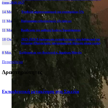
έτους 2026-2027
14 Μαι, 26
Yποβολή μηχανογραφικού για υποψηφίους 5%
11 Μαι, 26
Πρόγραμμα ενδοσχολικών εξετάσεων
11 Μαι, 26
Βράβευση του μαθητή Ιωάννη Χαραλάμπους
18 Οκτ, 25
2025-2026:Επιμόρφωση εκπαιδευτικών στη διδακτική της
Ιστορίας (Πρόσκληση, πρόγραμμα και δήλωση συμμετοχής)
8 Μαι, 26
Συζήτηση με τον βουλευτή κ. Δημήτρη Μάντζο
Περισσότερα
Δραστηριότητες
Eκπαιδευτική μετακίνηση στη Σικελία