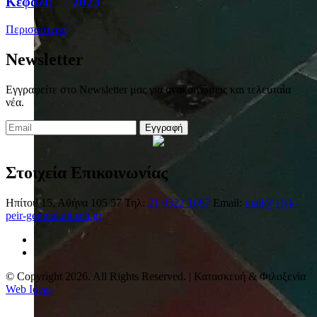
Κεφάλι;" - 2023
Περισσότερα
Newsletter
Εγγραφείτε στο Newsletter μας για ανακοινώσεις και τελευταία
νέα.
Εγγραφή
Στοιχεία Επικοινωνίας
Ηπίτου 15, Αθήνα 105 57
Τηλ:
21 0322 1687
Email:
mail@1lyk-
peir-gennad.att.sch.gr
© Copyright 2026. All Rights Reserved. | Κατασκευή & Φιλοξενία
Web Ideas