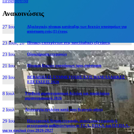
Περισσότερα
Ανακοινώσεις
27 Ιουν, 26
Αξιολογικός πίνακας κατάταξης των δεκτών υποψηφίων για
απόσπαση ενός (1) έτους
23 Ιουλ, 26
Πίνακες επιτυχόντων στις πανελλαδικές εξετάσεις
23 Ιουλ, 26
Ολοκλήρωση εγγραφών
21 Ιουλ, 26
Πίνακας δεκτών υποψήφιων προς απόσπαση
20 Ιουλ, 26
ΒΕΒΑΙΩΣΕΙΣ ΣΥΜΜΕΤΟΧΗΣ ΣΤΙΣ ΠΑΝΕΛΛΑΔΙΚΕΣ
ΕΞΕΤΑΣΕΙΣ 2026
8 Ιουλ, 26
Υποβολή μηχανογραφικού δελτίου και παράλληλου
μηχανογραφικού 2026
2 Ιουλ, 26
Λειτουργία σχολείου κατά τους θερινούς μήνες
29 Ιουν, 26
Ηλεκτρονική Αίτηση εγγραφής, ανανέωσης εγγραφής ή
μετεγγραφής μαθητών/τριών σε ΓΕ.Λ., ΕΠΑ.Λ. και Π.ΕΠΑ.Λ.,
για το σχολικό έτος 2026-2027