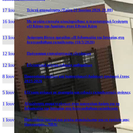
17 Ιουν, 26
Τελετή αποφοίτησης (Τρίτη 23 Ιουνίου 2026, 21.00)
16 Ιουν, 26
Με μεγάλη επιτυχία ολοκληρώθηκε η περιπατητική ξενάγηση
«Ο Κήπος της Αμαλίας» στον Εθνικό Κήπο
13 Ιουν, 26
Ανάρτηση βίντεο ημερίδας «Η διδασκαλία της Ιστορίας στη
δευτεροβάθμια εκπαίδευση» (16/5/2026)
12 Ιουν, 26
Πρόγραμμα επαναληπτικών εξετάσεων
12 Ιουν, 26
Εξεταστικά κέντρα ειδικών μαθημάτων
8 Ιουν, 26
Παρουσίαση ομίλων και (καινοτόμων) δράσεων σχολικού έτους
2025-2026
5 Ιουν, 26
Εξέταση ατόμων με αναπηρία και ειδικές εκπαιδευτικές ανάγκες
1 Ιουν, 26
Αξιολόγηση συμμετεχόντων στην καινοτόμα δράση για τη
διδασκαλία της Ιστορίας στη δευτεροβάθμια εκπαίδευση
1 Ιουν, 26
Πανελλήνια πρωτιά και ρεκόρ ανακύκλωσης για το σχολείο μας:
Προορισμός... NBA!