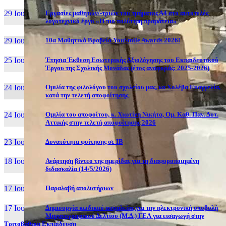
29 Ιουν, 26
Εργασίες μαθητών/-τριών του τμήματος Α4 στο αυτοτελές
λογοτεχνικό έργο «Η πιο πολύτιμη πραμάτεια»
29 Ιουν, 26
10α Μαθητικά Βραβεία YouSmile Awards 2026!
25 Ιουν, 26
Έτησια Έκθεση Εσωτερικής Αξιολόγησης του Εκπαιδευτικού
Έργου της Σχολικής Μονάδας (έτος αναφοράς: 2025-2026)
24 Ιουν, 26
Ομιλία της φιλολόγου του σχολείου μας, κα Χολέβα Ευαγγελία,
κατά την τελετή αποφοίτησης
24 Ιουν, 26
Ομιλία του αποφοίτου, κ. Χιωτίνη Νικήτα, Ομ. Καθ. Παν. Δυτ.
Αττικής στην τελετή αποφοίτησης 2026
23 Ιουν, 26
Δυνατότητα φοίτησης σε ΙΒ
18 Ιουν, 26
Ανάρτηση βίντεο της ημερίδας για τη διαφοροποιημένη
διδασκαλία (14/5/2026)
17 Ιουν, 26
Παραλαβή απολυτήριων
17 Ιουν, 26
Δημιουργία κωδικού ασφαλείας για την ηλεκτρονική υποβολή
Μηχανογραφικού Δελτίου (Μ.Δ.) ΓΕΛ για εισαγωγή στην
Τριτοβάθμια Εκπαίδευση