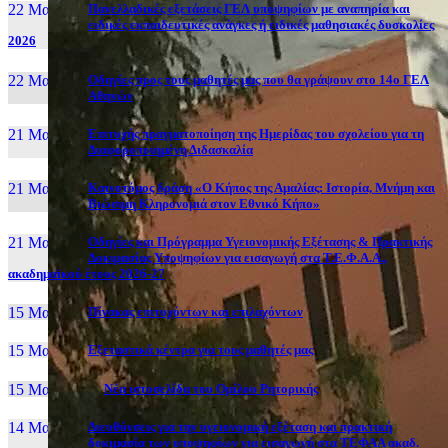
22 Μαι, 26
Πανελλαδικές εξετάσεις ΓΕΛ υποψηφίων με αναπηρία και
ειδικές εκπαιδευτικές ανάγκες ή ειδικές μαθησιακές δυσκολίες
2026
22 Μαι, 26
Οδηγίες προς τους μαθητές μας που θα γράψουν στο 14ο ΓΕΛ
Αθηνών
21 Μαι, 26
Επιτυχής πραγματοποίηση της Ημερίδας του σχολείου για τη
Διαφοροποιημένη Διδασκαλία
21 Μαι, 26
Καινοτόμος δράση «Ο Κήπος της Αμαλίας: Ιστορία, Μνήμη και
Βιώσιμη Κληρονομιά στον Εθνικό Κήπο»
21 Μαι, 26
Οδηγίες και Πρόγραμμα Υγειονομικής Εξέτασης & Πρακτικής
Δοκιμασίας Υποψηφίων για εισαγωγή στα Τ.Ε.Φ.Α.Α.,
ακαδημαϊκού έτους 2026-27
15 Μαι, 26
Πίνακας επιτυχόντων και επιλαχόντων
15 Μαι, 26
Εξεταστικά κέντρα για τους μαθητές μας
15 Μαι, 2026
Νέα ιστοσελίδα του Ομίλου Ρητορικής
14 Μαι, 26
Διευθύνσεις για την υγειονομική εξέταση και πρακτική
δοκιμασία των υποψηφίων για εισαγωγή στα ΤΕΦΑΑ ακαδ.