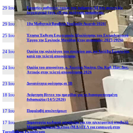
29 Ιουν, 26
Εργασίες μαθητών/-τριών του τμήματος Α4 στο αυτοτελές
λογοτεχνικό έργο «Η πιο πολύτιμη πραμάτεια»
29 Ιουν, 26
10α Μαθητικά Βραβεία YouSmile Awards 2026!
25 Ιουν, 26
Έτησια Έκθεση Εσωτερικής Αξιολόγησης του Εκπαιδευτικού
Έργου της Σχολικής Μονάδας (έτος αναφοράς: 2025-2026)
24 Ιουν, 26
Ομιλία της φιλολόγου του σχολείου μας, κα Χολέβα Ευαγγελία,
κατά την τελετή αποφοίτησης
24 Ιουν, 26
Ομιλία του αποφοίτου, κ. Χιωτίνη Νικήτα, Ομ. Καθ. Παν. Δυτ.
Αττικής στην τελετή αποφοίτησης 2026
23 Ιουν, 26
Δυνατότητα φοίτησης σε ΙΒ
18 Ιουν, 26
Ανάρτηση βίντεο της ημερίδας για τη διαφοροποιημένη
διδασκαλία (14/5/2026)
17 Ιουν, 26
Παραλαβή απολυτήριων
17 Ιουν, 26
Δημιουργία κωδικού ασφαλείας για την ηλεκτρονική υποβολή
Μηχανογραφικού Δελτίου (Μ.Δ.) ΓΕΛ για εισαγωγή στην
Τριτοβάθμια Εκπαίδευση