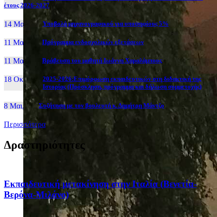
έτους 2026-2027
14 Μαι, 26
Yποβολή μηχανογραφικού για υποψηφίους 5%
11 Μαι, 26
Πρόγραμμα ενδοσχολικών εξετάσεων
11 Μαι, 26
Βράβευση του μαθητή Ιωάννη Χαραλάμπους
18 Οκτ, 25
2025-2026:Επιμόρφωση εκπαιδευτικών στη διδακτική της
Ιστορίας (Πρόσκληση, πρόγραμμα και δήλωση συμμετοχής)
8 Μαι, 26
Συζήτηση με τον βουλευτή κ. Δημήτρη Μάντζο
Περισσότερα
Δραστηριότητες
Eκπαιδευτική μετακίνηση στην Ιταλία (Βενετία-
Βερόνα-Μιλάνο)