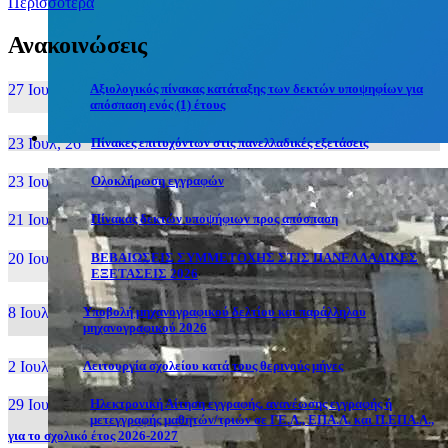
Περισσότερα
Ανακοινώσεις
27 Ιουν, 26
Αξιολογικός πίνακας κατάταξης των δεκτών υποψηφίων για
απόσπαση ενός (1) έτους
23 Ιουλ, 26
Πίνακες επιτυχόντων στις πανελλαδικές εξετάσεις
23 Ιουλ, 26
Ολοκλήρωση εγγραφών
21 Ιουλ, 26
Πίνακας δεκτών υποψήφιων προς απόσπαση
20 Ιουλ, 26
ΒΕΒΑΙΩΣΕΙΣ ΣΥΜΜΕΤΟΧΗΣ ΣΤΙΣ ΠΑΝΕΛΛΑΔΙΚΕΣ
ΕΞΕΤΑΣΕΙΣ 2026
8 Ιουλ, 26
Υποβολή μηχανογραφικού δελτίου και παράλληλου
μηχανογραφικού 2026
2 Ιουλ, 26
Λειτουργία σχολείου κατά τους θερινούς μήνες
29 Ιουν, 26
Ηλεκτρονική Αίτηση εγγραφής, ανανέωσης εγγραφής ή
μετεγγραφής μαθητών/τριών σε ΓΕ.Λ., ΕΠΑ.Λ. και Π.ΕΠΑ.Λ.,
για το σχολικό έτος 2026-2027