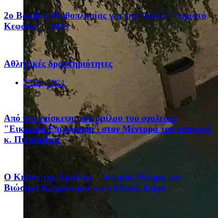
2ο Βραβείο Μυθοπλασίας για την Ταινία "Γυριστό
Κεφάλι;" - 2023
Αθλητικές δραστηριότητες
27 Σεπ, 2024
Από την επίσκεψη του ομίλου του σχολείου
"Εικονική Επιχείρηση" στον Μέντορά του υπουργό
κ. Πιερακάκη
Ο Κήπος της Αμαλίας – Ιστορία, Μνήμη και
Βιώσιμη Κληρονομιά στον Εθνικό Κήπο