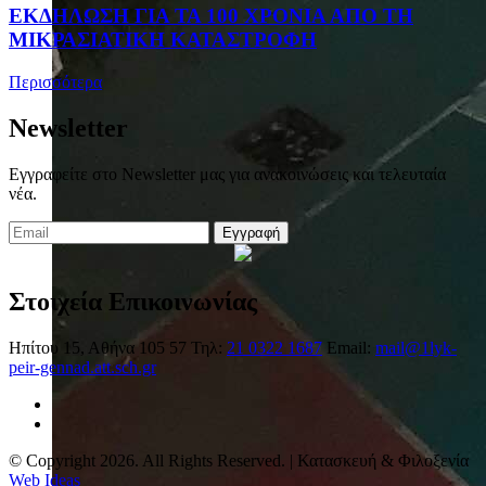
ΕΚΔΗΛΩΣΗ ΓΙΑ ΤΑ 100 ΧΡΟΝΙΑ ΑΠΟ ΤΗ
ΜΙΚΡΑΣΙΑΤΙΚΗ ΚΑΤΑΣΤΡΟΦΗ
Περισσότερα
Newsletter
Εγγραφείτε στο Newsletter μας για ανακοινώσεις και τελευταία
νέα.
Εγγραφή
Στοιχεία Επικοινωνίας
Ηπίτου 15, Αθήνα 105 57
Τηλ:
21 0322 1687
Email:
mail@1lyk-
peir-gennad.att.sch.gr
© Copyright 2026. All Rights Reserved. | Κατασκευή & Φιλοξενία
Web Ideas