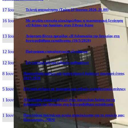
17 Ιουν, 26
Τελετή αποφοίτησης (Τρίτη 23 Ιουνίου 2026, 21.00)
16 Ιουν, 26
Με μεγάλη επιτυχία ολοκληρώθηκε η περιπατητική ξενάγηση
«Ο Κήπος της Αμαλίας» στον Εθνικό Κήπο
13 Ιουν, 26
Ανάρτηση βίντεο ημερίδας «Η διδασκαλία της Ιστορίας στη
δευτεροβάθμια εκπαίδευση» (16/5/2026)
12 Ιουν, 26
Πρόγραμμα επαναληπτικών εξετάσεων
12 Ιουν, 26
Εξεταστικά κέντρα ειδικών μαθημάτων
8 Ιουν, 26
Παρουσίαση ομίλων και (καινοτόμων) δράσεων σχολικού έτους
2025-2026
5 Ιουν, 26
Εξέταση ατόμων με αναπηρία και ειδικές εκπαιδευτικές ανάγκες
1 Ιουν, 26
Αξιολόγηση συμμετεχόντων στην καινοτόμα δράση για τη
διδασκαλία της Ιστορίας στη δευτεροβάθμια εκπαίδευση
1 Ιουν, 26
Πανελλήνια πρωτιά και ρεκόρ ανακύκλωσης για το σχολείο μας:
Προορισμός... NBA!