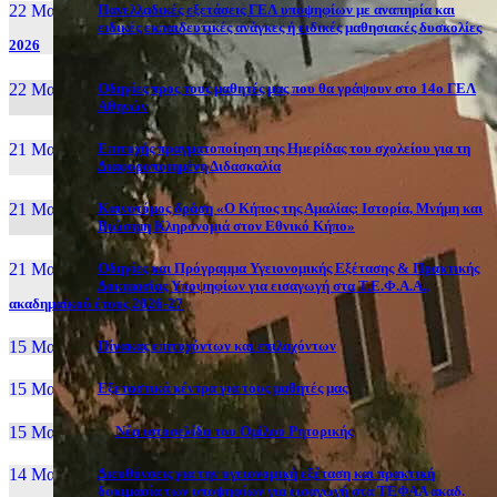
22 Μαι, 26
Πανελλαδικές εξετάσεις ΓΕΛ υποψηφίων με αναπηρία και
ειδικές εκπαιδευτικές ανάγκες ή ειδικές μαθησιακές δυσκολίες
2026
22 Μαι, 26
Οδηγίες προς τους μαθητές μας που θα γράψουν στο 14ο ΓΕΛ
Αθηνών
21 Μαι, 26
Επιτυχής πραγματοποίηση της Ημερίδας του σχολείου για τη
Διαφοροποιημένη Διδασκαλία
21 Μαι, 26
Καινοτόμος δράση «Ο Κήπος της Αμαλίας: Ιστορία, Μνήμη και
Βιώσιμη Κληρονομιά στον Εθνικό Κήπο»
21 Μαι, 26
Οδηγίες και Πρόγραμμα Υγειονομικής Εξέτασης & Πρακτικής
Δοκιμασίας Υποψηφίων για εισαγωγή στα Τ.Ε.Φ.Α.Α.,
ακαδημαϊκού έτους 2026-27
15 Μαι, 26
Πίνακας επιτυχόντων και επιλαχόντων
15 Μαι, 26
Εξεταστικά κέντρα για τους μαθητές μας
15 Μαι, 2026
Νέα ιστοσελίδα του Ομίλου Ρητορικής
14 Μαι, 26
Διευθύνσεις για την υγειονομική εξέταση και πρακτική
δοκιμασία των υποψηφίων για εισαγωγή στα ΤΕΦΑΑ ακαδ.