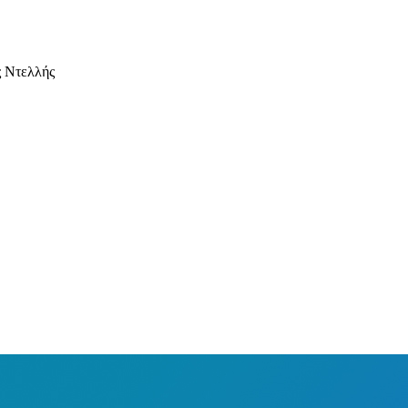
ς Ντελλής