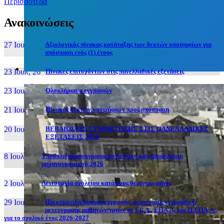
Περισσότερα
Ανακοινώσεις
27 Ιουν, 26
Αξιολογικός πίνακας κατάταξης των δεκτών υποψηφίων για
απόσπαση ενός (1) έτους
23 Ιουλ, 26
Πίνακες επιτυχόντων στις πανελλαδικές εξετάσεις
23 Ιουλ, 26
Ολοκλήρωση εγγραφών
21 Ιουλ, 26
Πίνακας δεκτών υποψήφιων προς απόσπαση
20 Ιουλ, 26
ΒΕΒΑΙΩΣΕΙΣ ΣΥΜΜΕΤΟΧΗΣ ΣΤΙΣ ΠΑΝΕΛΛΑΔΙΚΕΣ
ΕΞΕΤΑΣΕΙΣ 2026
8 Ιουλ, 26
Υποβολή μηχανογραφικού δελτίου και παράλληλου
μηχανογραφικού 2026
2 Ιουλ, 26
Λειτουργία σχολείου κατά τους θερινούς μήνες
29 Ιουν, 26
Ηλεκτρονική Αίτηση εγγραφής, ανανέωσης εγγραφής ή
μετεγγραφής μαθητών/τριών σε ΓΕ.Λ., ΕΠΑ.Λ. και Π.ΕΠΑ.Λ.,
για το σχολικό έτος 2026-2027