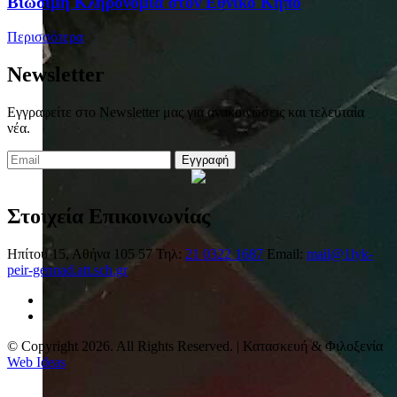
Βιώσιμη Κληρονομιά στον Εθνικό Κήπο
Περισσότερα
Newsletter
Εγγραφείτε στο Newsletter μας για ανακοινώσεις και τελευταία
νέα.
Εγγραφή
Στοιχεία Επικοινωνίας
Ηπίτου 15, Αθήνα 105 57
Τηλ:
21 0322 1687
Email:
mail@1lyk-
peir-gennad.att.sch.gr
© Copyright 2026. All Rights Reserved. | Κατασκευή & Φιλοξενία
Web Ideas