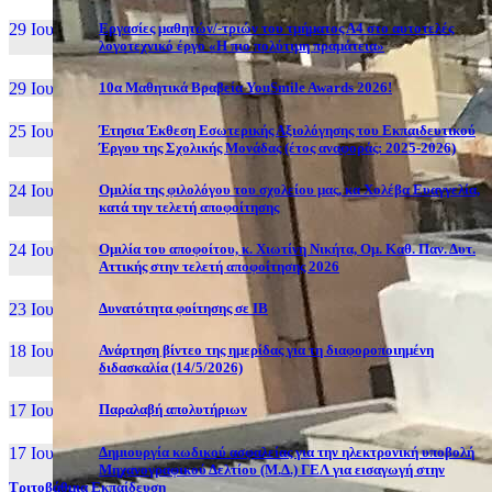
29 Ιουν, 26
Εργασίες μαθητών/-τριών του τμήματος Α4 στο αυτοτελές
λογοτεχνικό έργο «Η πιο πολύτιμη πραμάτεια»
29 Ιουν, 26
10α Μαθητικά Βραβεία YouSmile Awards 2026!
25 Ιουν, 26
Έτησια Έκθεση Εσωτερικής Αξιολόγησης του Εκπαιδευτικού
Έργου της Σχολικής Μονάδας (έτος αναφοράς: 2025-2026)
24 Ιουν, 26
Ομιλία της φιλολόγου του σχολείου μας, κα Χολέβα Ευαγγελία,
κατά την τελετή αποφοίτησης
24 Ιουν, 26
Ομιλία του αποφοίτου, κ. Χιωτίνη Νικήτα, Ομ. Καθ. Παν. Δυτ.
Αττικής στην τελετή αποφοίτησης 2026
23 Ιουν, 26
Δυνατότητα φοίτησης σε ΙΒ
18 Ιουν, 26
Ανάρτηση βίντεο της ημερίδας για τη διαφοροποιημένη
διδασκαλία (14/5/2026)
17 Ιουν, 26
Παραλαβή απολυτήριων
17 Ιουν, 26
Δημιουργία κωδικού ασφαλείας για την ηλεκτρονική υποβολή
Μηχανογραφικού Δελτίου (Μ.Δ.) ΓΕΛ για εισαγωγή στην
Τριτοβάθμια Εκπαίδευση