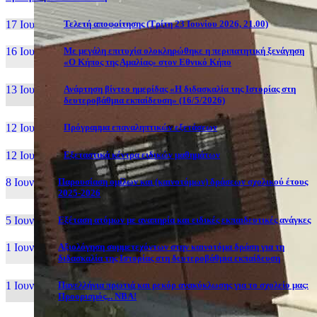
17 Ιουν, 26
Τελετή αποφοίτησης (Τρίτη 23 Ιουνίου 2026, 21.00)
16 Ιουν, 26
Με μεγάλη επιτυχία ολοκληρώθηκε η περιπατητική ξενάγηση
«Ο Κήπος της Αμαλίας» στον Εθνικό Κήπο
13 Ιουν, 26
Ανάρτηση βίντεο ημερίδας «Η διδασκαλία της Ιστορίας στη
δευτεροβάθμια εκπαίδευση» (16/5/2026)
12 Ιουν, 26
Πρόγραμμα επαναληπτικών εξετάσεων
12 Ιουν, 26
Εξεταστικά κέντρα ειδικών μαθημάτων
8 Ιουν, 26
Παρουσίαση ομίλων και (καινοτόμων) δράσεων σχολικού έτους
2025-2026
5 Ιουν, 26
Εξέταση ατόμων με αναπηρία και ειδικές εκπαιδευτικές ανάγκες
1 Ιουν, 26
Αξιολόγηση συμμετεχόντων στην καινοτόμα δράση για τη
διδασκαλία της Ιστορίας στη δευτεροβάθμια εκπαίδευση
1 Ιουν, 26
Πανελλήνια πρωτιά και ρεκόρ ανακύκλωσης για το σχολείο μας:
Προορισμός... NBA!