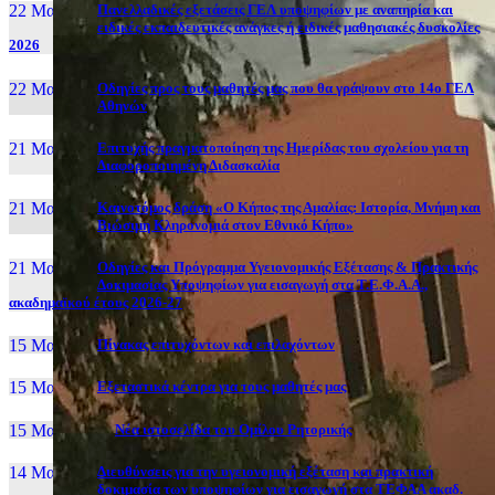
22 Μαι, 26
Πανελλαδικές εξετάσεις ΓΕΛ υποψηφίων με αναπηρία και
ειδικές εκπαιδευτικές ανάγκες ή ειδικές μαθησιακές δυσκολίες
2026
22 Μαι, 26
Οδηγίες προς τους μαθητές μας που θα γράψουν στο 14ο ΓΕΛ
Αθηνών
21 Μαι, 26
Επιτυχής πραγματοποίηση της Ημερίδας του σχολείου για τη
Διαφοροποιημένη Διδασκαλία
21 Μαι, 26
Καινοτόμος δράση «Ο Κήπος της Αμαλίας: Ιστορία, Μνήμη και
Βιώσιμη Κληρονομιά στον Εθνικό Κήπο»
21 Μαι, 26
Οδηγίες και Πρόγραμμα Υγειονομικής Εξέτασης & Πρακτικής
Δοκιμασίας Υποψηφίων για εισαγωγή στα Τ.Ε.Φ.Α.Α.,
ακαδημαϊκού έτους 2026-27
15 Μαι, 26
Πίνακας επιτυχόντων και επιλαχόντων
15 Μαι, 26
Εξεταστικά κέντρα για τους μαθητές μας
15 Μαι, 2026
Νέα ιστοσελίδα του Ομίλου Ρητορικής
14 Μαι, 26
Διευθύνσεις για την υγειονομική εξέταση και πρακτική
δοκιμασία των υποψηφίων για εισαγωγή στα ΤΕΦΑΑ ακαδ.