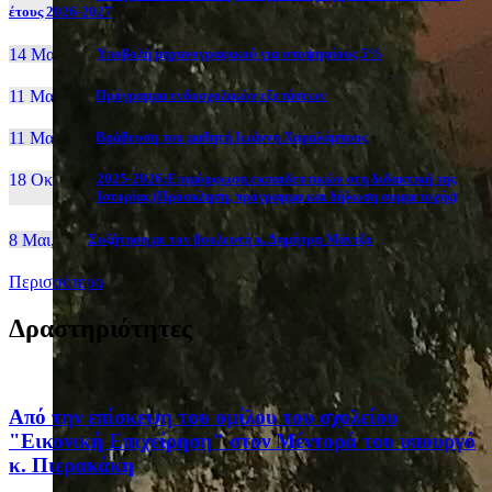
έτους 2026-2027
14 Μαι, 26
Yποβολή μηχανογραφικού για υποψηφίους 5%
11 Μαι, 26
Πρόγραμμα ενδοσχολικών εξετάσεων
11 Μαι, 26
Βράβευση του μαθητή Ιωάννη Χαραλάμπους
18 Οκτ, 25
2025-2026:Επιμόρφωση εκπαιδευτικών στη διδακτική της
Ιστορίας (Πρόσκληση, πρόγραμμα και δήλωση συμμετοχής)
8 Μαι, 26
Συζήτηση με τον βουλευτή κ. Δημήτρη Μάντζο
Περισσότερα
Δραστηριότητες
Από την επίσκεψη του ομίλου του σχολείου
"Εικονική Επιχείρηση" στον Μέντορά του υπουργό
κ. Πιερακάκη