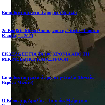
Eκπαιδευτική μετακίνηση στη Σικελία
2ο Βραβείο Μυθοπλασίας για την Ταινία "Γυριστό
Κεφάλι;" - 2023
ΕΚΔΗΛΩΣΗ ΓΙΑ ΤΑ 100 ΧΡΟΝΙΑ ΑΠΟ ΤΗ
ΜΙΚΡΑΣΙΑΤΙΚΗ ΚΑΤΑΣΤΡΟΦΗ
Eκπαιδευτική μετακίνηση στην Ιταλία (Βενετία-
Βερόνα-Μιλάνο)
Ο Κήπος της Αμαλίας – Ιστορία, Μνήμη και