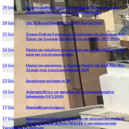
29 Ιουν, 26
Εργασίες μαθητών/-τριών του τμήματος Α4 στο αυτοτελές
λογοτεχνικό έργο «Η πιο πολύτιμη πραμάτεια»
29 Ιουν, 26
10α Μαθητικά Βραβεία YouSmile Awards 2026!
25 Ιουν, 26
Έτησια Έκθεση Εσωτερικής Αξιολόγησης του Εκπαιδευτικού
Έργου της Σχολικής Μονάδας (έτος αναφοράς: 2025-2026)
24 Ιουν, 26
Ομιλία της φιλολόγου του σχολείου μας, κα Χολέβα Ευαγγελία,
κατά την τελετή αποφοίτησης
24 Ιουν, 26
Ομιλία του αποφοίτου, κ. Χιωτίνη Νικήτα, Ομ. Καθ. Παν. Δυτ.
Αττικής στην τελετή αποφοίτησης 2026
23 Ιουν, 26
Δυνατότητα φοίτησης σε ΙΒ
18 Ιουν, 26
Ανάρτηση βίντεο της ημερίδας για τη διαφοροποιημένη
διδασκαλία (14/5/2026)
17 Ιουν, 26
Παραλαβή απολυτήριων
17 Ιουν, 26
Δημιουργία κωδικού ασφαλείας για την ηλεκτρονική υποβολή
Μηχανογραφικού Δελτίου (Μ.Δ.) ΓΕΛ για εισαγωγή στην
Τριτοβάθμια Εκπαίδευση