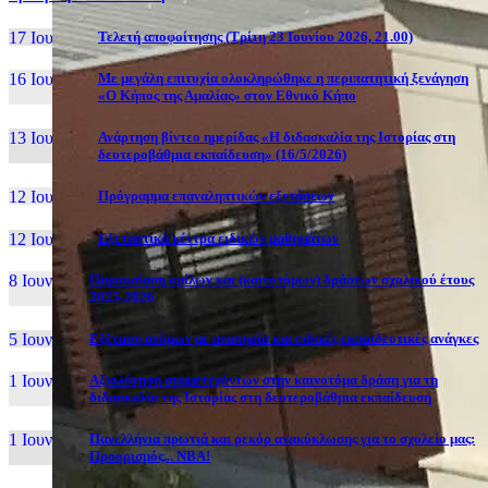
17 Ιουν, 26
Τελετή αποφοίτησης (Τρίτη 23 Ιουνίου 2026, 21.00)
16 Ιουν, 26
Με μεγάλη επιτυχία ολοκληρώθηκε η περιπατητική ξενάγηση
«Ο Κήπος της Αμαλίας» στον Εθνικό Κήπο
13 Ιουν, 26
Ανάρτηση βίντεο ημερίδας «Η διδασκαλία της Ιστορίας στη
δευτεροβάθμια εκπαίδευση» (16/5/2026)
12 Ιουν, 26
Πρόγραμμα επαναληπτικών εξετάσεων
12 Ιουν, 26
Εξεταστικά κέντρα ειδικών μαθημάτων
8 Ιουν, 26
Παρουσίαση ομίλων και (καινοτόμων) δράσεων σχολικού έτους
2025-2026
5 Ιουν, 26
Εξέταση ατόμων με αναπηρία και ειδικές εκπαιδευτικές ανάγκες
1 Ιουν, 26
Αξιολόγηση συμμετεχόντων στην καινοτόμα δράση για τη
διδασκαλία της Ιστορίας στη δευτεροβάθμια εκπαίδευση
1 Ιουν, 26
Πανελλήνια πρωτιά και ρεκόρ ανακύκλωσης για το σχολείο μας:
Προορισμός... NBA!