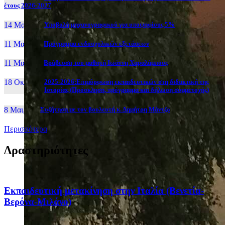
έτους 2026-2027
14 Μαι, 26
Yποβολή μηχανογραφικού για υποψηφίους 5%
11 Μαι, 26
Πρόγραμμα ενδοσχολικών εξετάσεων
11 Μαι, 26
Βράβευση του μαθητή Ιωάννη Χαραλάμπους
18 Οκτ, 25
2025-2026:Επιμόρφωση εκπαιδευτικών στη διδακτική της
Ιστορίας (Πρόσκληση, πρόγραμμα και δήλωση συμμετοχής)
8 Μαι, 26
Συζήτηση με τον βουλευτή κ. Δημήτρη Μάντζο
Περισσότερα
Δραστηριότητες
Eκπαιδευτική μετακίνηση στην Ιταλία (Βενετία-
Βερόνα-Μιλάνο)