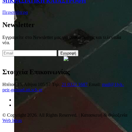
ΜΙΚΡΑΣΙΑΤΙΚΗ ΚΑΤΑΣΤΡΟΦΗ
Περισσότερα
Newsletter
Εγγραφείτε στο Newsletter μας για ανακοινώσεις και τελευταία
νέα.
Εγγραφή
Στοιχεία Επικοινωνίας
Ηπίτου 15, Αθήνα 105 57
Τηλ:
21 0322 1687
Email:
mail@1lyk-
peir-gennad.att.sch.gr
© Copyright 2026. All Rights Reserved. | Κατασκευή & Φιλοξενία
Web Ideas