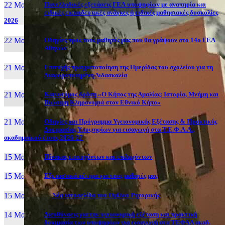
22 Μαι, 26
Πανελλαδικές εξετάσεις ΓΕΛ υποψηφίων με αναπηρία και
ειδικές εκπαιδευτικές ανάγκες ή ειδικές μαθησιακές δυσκολίες
2026
22 Μαι, 26
Οδηγίες προς τους μαθητές μας που θα γράψουν στο 14ο ΓΕΛ
Αθηνών
21 Μαι, 26
Επιτυχής πραγματοποίηση της Ημερίδας του σχολείου για τη
Διαφοροποιημένη Διδασκαλία
21 Μαι, 26
Καινοτόμος δράση «Ο Κήπος της Αμαλίας: Ιστορία, Μνήμη και
Βιώσιμη Κληρονομιά στον Εθνικό Κήπο»
21 Μαι, 26
Οδηγίες και Πρόγραμμα Υγειονομικής Εξέτασης & Πρακτικής
Δοκιμασίας Υποψηφίων για εισαγωγή στα Τ.Ε.Φ.Α.Α.,
ακαδημαϊκού έτους 2026-27
15 Μαι, 26
Πίνακας επιτυχόντων και επιλαχόντων
15 Μαι, 26
Εξεταστικά κέντρα για τους μαθητές μας
15 Μαι, 2026
Νέα ιστοσελίδα του Ομίλου Ρητορικής
14 Μαι, 26
Διευθύνσεις για την υγειονομική εξέταση και πρακτική
δοκιμασία των υποψηφίων για εισαγωγή στα ΤΕΦΑΑ ακαδ.