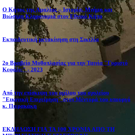
Ο Κήπος της Αμαλίας – Ιστορία, Μνήμη και
Βιώσιμη Κληρονομιά στον Εθνικό Κήπο
Eκπαιδευτική μετακίνηση στη Σικελία
2ο Βραβείο Μυθοπλασίας για την Ταινία "Γυριστό
Κεφάλι;" - 2023
Από την επίσκεψη του ομίλου του σχολείου
"Εικονική Επιχείρηση" στον Μέντορά του υπουργό
κ. Πιερακάκη
ΕΚΔΗΛΩΣΗ ΓΙΑ ΤΑ 100 ΧΡΟΝΙΑ ΑΠΟ ΤΗ