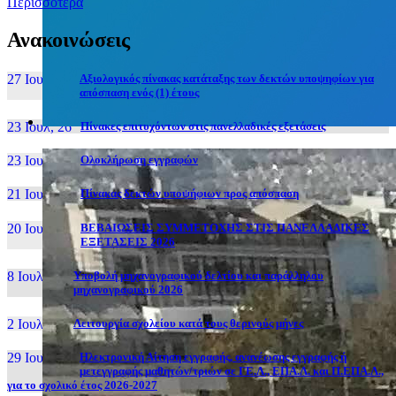
Περισσότερα
Ανακοινώσεις
27 Ιουν, 26
Αξιολογικός πίνακας κατάταξης των δεκτών υποψηφίων για
απόσπαση ενός (1) έτους
23 Ιουλ, 26
Πίνακες επιτυχόντων στις πανελλαδικές εξετάσεις
23 Ιουλ, 26
Ολοκλήρωση εγγραφών
21 Ιουλ, 26
Πίνακας δεκτών υποψήφιων προς απόσπαση
20 Ιουλ, 26
ΒΕΒΑΙΩΣΕΙΣ ΣΥΜΜΕΤΟΧΗΣ ΣΤΙΣ ΠΑΝΕΛΛΑΔΙΚΕΣ
ΕΞΕΤΑΣΕΙΣ 2026
8 Ιουλ, 26
Υποβολή μηχανογραφικού δελτίου και παράλληλου
μηχανογραφικού 2026
2 Ιουλ, 26
Λειτουργία σχολείου κατά τους θερινούς μήνες
29 Ιουν, 26
Ηλεκτρονική Αίτηση εγγραφής, ανανέωσης εγγραφής ή
μετεγγραφής μαθητών/τριών σε ΓΕ.Λ., ΕΠΑ.Λ. και Π.ΕΠΑ.Λ.,
για το σχολικό έτος 2026-2027