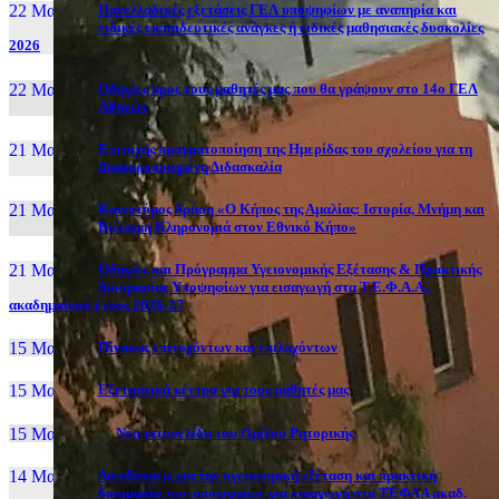
22 Μαι, 26
Πανελλαδικές εξετάσεις ΓΕΛ υποψηφίων με αναπηρία και
ειδικές εκπαιδευτικές ανάγκες ή ειδικές μαθησιακές δυσκολίες
2026
22 Μαι, 26
Οδηγίες προς τους μαθητές μας που θα γράψουν στο 14ο ΓΕΛ
Αθηνών
21 Μαι, 26
Επιτυχής πραγματοποίηση της Ημερίδας του σχολείου για τη
Διαφοροποιημένη Διδασκαλία
21 Μαι, 26
Καινοτόμος δράση «Ο Κήπος της Αμαλίας: Ιστορία, Μνήμη και
Βιώσιμη Κληρονομιά στον Εθνικό Κήπο»
21 Μαι, 26
Οδηγίες και Πρόγραμμα Υγειονομικής Εξέτασης & Πρακτικής
Δοκιμασίας Υποψηφίων για εισαγωγή στα Τ.Ε.Φ.Α.Α.,
ακαδημαϊκού έτους 2026-27
15 Μαι, 26
Πίνακας επιτυχόντων και επιλαχόντων
15 Μαι, 26
Εξεταστικά κέντρα για τους μαθητές μας
15 Μαι, 2026
Νέα ιστοσελίδα του Ομίλου Ρητορικής
14 Μαι, 26
Διευθύνσεις για την υγειονομική εξέταση και πρακτική
δοκιμασία των υποψηφίων για εισαγωγή στα ΤΕΦΑΑ ακαδ.