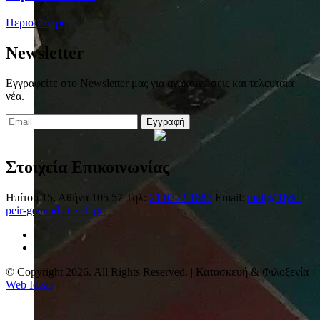
Περισσότερα
Newsletter
Εγγραφείτε στο Newsletter μας για ανακοινώσεις και τελευταία
νέα.
Εγγραφή
Στοιχεία Επικοινωνίας
Ηπίτου 15, Αθήνα 105 57
Τηλ:
21 0322 1687
Email:
mail@1lyk-
peir-gennad.att.sch.gr
© Copyright 2026. All Rights Reserved. | Κατασκευή & Φιλοξενία
Web Ideas