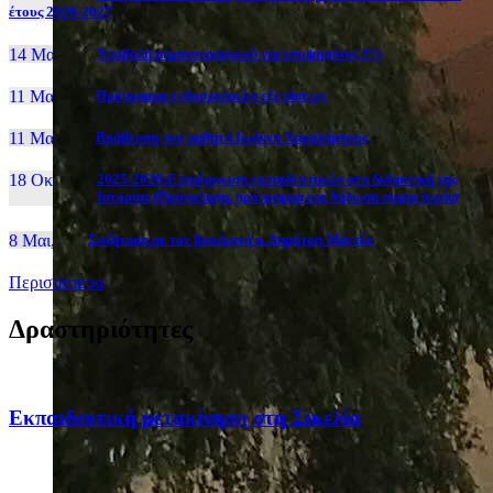
έτους 2026-2027
14 Μαι, 26
Yποβολή μηχανογραφικού για υποψηφίους 5%
11 Μαι, 26
Πρόγραμμα ενδοσχολικών εξετάσεων
11 Μαι, 26
Βράβευση του μαθητή Ιωάννη Χαραλάμπους
18 Οκτ, 25
2025-2026:Επιμόρφωση εκπαιδευτικών στη διδακτική της
Ιστορίας (Πρόσκληση, πρόγραμμα και δήλωση συμμετοχής)
8 Μαι, 26
Συζήτηση με τον βουλευτή κ. Δημήτρη Μάντζο
Περισσότερα
Δραστηριότητες
Eκπαιδευτική μετακίνηση στη Σικελία