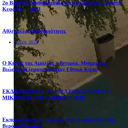
2ο Βραβείο Μυθοπλασίας για την Ταινία "Γυριστό
Κεφάλι;" - 2023
Αθλητικές δραστηριότητες
27 Σεπ, 2024
Ο Κήπος της Αμαλίας – Ιστορία, Μνήμη και
Βιώσιμη Κληρονομιά στον Εθνικό Κήπο
ΕΚΔΗΛΩΣΗ ΓΙΑ ΤΑ 100 ΧΡΟΝΙΑ ΑΠΟ ΤΗ
ΜΙΚΡΑΣΙΑΤΙΚΗ ΚΑΤΑΣΤΡΟΦΗ
Eκπαιδευτική μετακίνηση στην Ιταλία (Βενετία-
Βερόνα-Μιλάνο)