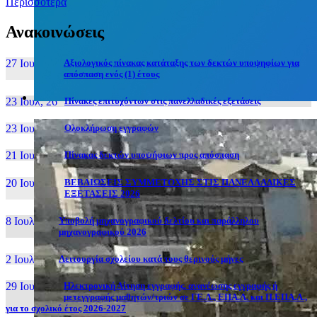
Περισσότερα
Ανακοινώσεις
27 Ιουν, 26
Αξιολογικός πίνακας κατάταξης των δεκτών υποψηφίων για
απόσπαση ενός (1) έτους
23 Ιουλ, 26
Πίνακες επιτυχόντων στις πανελλαδικές εξετάσεις
23 Ιουλ, 26
Ολοκλήρωση εγγραφών
21 Ιουλ, 26
Πίνακας δεκτών υποψήφιων προς απόσπαση
20 Ιουλ, 26
ΒΕΒΑΙΩΣΕΙΣ ΣΥΜΜΕΤΟΧΗΣ ΣΤΙΣ ΠΑΝΕΛΛΑΔΙΚΕΣ
ΕΞΕΤΑΣΕΙΣ 2026
8 Ιουλ, 26
Υποβολή μηχανογραφικού δελτίου και παράλληλου
μηχανογραφικού 2026
2 Ιουλ, 26
Λειτουργία σχολείου κατά τους θερινούς μήνες
29 Ιουν, 26
Ηλεκτρονική Αίτηση εγγραφής, ανανέωσης εγγραφής ή
μετεγγραφής μαθητών/τριών σε ΓΕ.Λ., ΕΠΑ.Λ. και Π.ΕΠΑ.Λ.,
για το σχολικό έτος 2026-2027