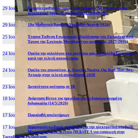
29 Ιουν, 26
Εργασίες μαθητών/-τριών του τμήματος Α4 στο αυτοτελές
λογοτεχνικό έργο «Η πιο πολύτιμη πραμάτεια»
29 Ιουν, 26
10α Μαθητικά Βραβεία YouSmile Awards 2026!
25 Ιουν, 26
Έτησια Έκθεση Εσωτερικής Αξιολόγησης του Εκπαιδευτικού
Έργου της Σχολικής Μονάδας (έτος αναφοράς: 2025-2026)
24 Ιουν, 26
Ομιλία της φιλολόγου του σχολείου μας, κα Χολέβα Ευαγγελία,
κατά την τελετή αποφοίτησης
24 Ιουν, 26
Ομιλία του αποφοίτου, κ. Χιωτίνη Νικήτα, Ομ. Καθ. Παν. Δυτ.
Αττικής στην τελετή αποφοίτησης 2026
23 Ιουν, 26
Δυνατότητα φοίτησης σε ΙΒ
18 Ιουν, 26
Ανάρτηση βίντεο της ημερίδας για τη διαφοροποιημένη
διδασκαλία (14/5/2026)
17 Ιουν, 26
Παραλαβή απολυτήριων
17 Ιουν, 26
Δημιουργία κωδικού ασφαλείας για την ηλεκτρονική υποβολή
Μηχανογραφικού Δελτίου (Μ.Δ.) ΓΕΛ για εισαγωγή στην
Τριτοβάθμια Εκπαίδευση