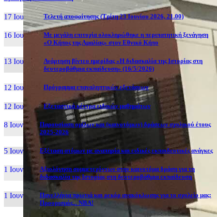
17 Ιουν, 26
Τελετή αποφοίτησης (Τρίτη 23 Ιουνίου 2026, 21.00)
16 Ιουν, 26
Με μεγάλη επιτυχία ολοκληρώθηκε η περιπατητική ξενάγηση
«Ο Κήπος της Αμαλίας» στον Εθνικό Κήπο
13 Ιουν, 26
Ανάρτηση βίντεο ημερίδας «Η διδασκαλία της Ιστορίας στη
δευτεροβάθμια εκπαίδευση» (16/5/2026)
12 Ιουν, 26
Πρόγραμμα επαναληπτικών εξετάσεων
12 Ιουν, 26
Εξεταστικά κέντρα ειδικών μαθημάτων
8 Ιουν, 26
Παρουσίαση ομίλων και (καινοτόμων) δράσεων σχολικού έτους
2025-2026
5 Ιουν, 26
Εξέταση ατόμων με αναπηρία και ειδικές εκπαιδευτικές ανάγκες
1 Ιουν, 26
Αξιολόγηση συμμετεχόντων στην καινοτόμα δράση για τη
διδασκαλία της Ιστορίας στη δευτεροβάθμια εκπαίδευση
1 Ιουν, 26
Πανελλήνια πρωτιά και ρεκόρ ανακύκλωσης για το σχολείο μας:
Προορισμός... NBA!